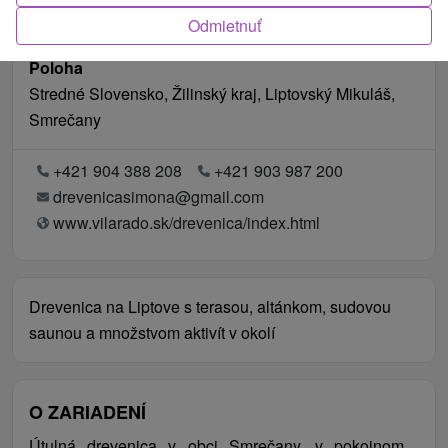
Odmietnuť
Poloha
Stredné Slovensko, Žilinský kraj, Liptovský Mikuláš,
Smrečany
+421 904 388 208
+421 903 987 200
drevenicasimona@gmail.com
www.vilarado.sk/drevenica/index.html
Drevenica na Liptove s terasou, altánkom, sudovou
saunou a množstvom aktivít v okolí
O ZARIADENÍ
Útulná drevenica v obci Smrečany, v pokojnom