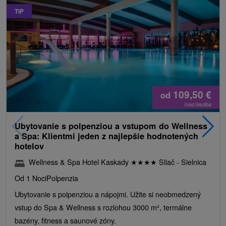
TIP
109,50
€
od
/noc/osoba
Ubytovanie s polpenziou a vstupom do Wellness
a Spa: Klientmi jeden z najlepšie hodnotených
hotelov
Wellness & Spa Hotel Kaskady
★
★
★
★
Sliač - Sielnica
Od 1 Noci
Polpenzia
Ubytovanie s polpenziou a nápojmi. Užite si neobmedzený
vstup do Spa & Wellness s rozlohou 3000 m², termálne
bazény, fitness a saunové zóny.