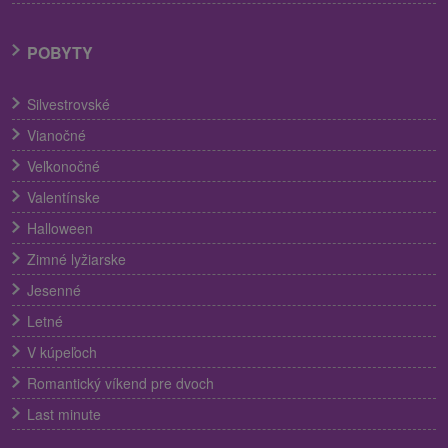
POBYTY
Silvestrovské
Vianočné
Veľkonočné
Valentínske
Halloween
Zimné lyžiarske
Jesenné
Letné
V kúpeľoch
Romantický víkend pre dvoch
Last minute