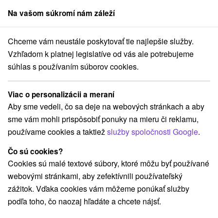
Na vašom súkromí nám záleží
člen skupiny
Sorger
Chceme vám neustále poskytovať tie najlepšie služby.
 Slovensko
Žilinský kraj
Smrečany
Drevenica Simona Smrečany
Vzhľadom k platnej legislatíve od vás ale potrebujeme
súhlas s používaním súborov cookies.
Drevenica Simona Smrečany
Smrečany
Viac o personalizácii a meraní
Aby sme vedeli, čo sa deje na webových stránkach a aby
sme vám mohli prispôsobiť ponuky na mieru či reklamu,
REZERVÁCIA A VÝBER POBYTU
používame cookies a taktiež
služby spoločnosti Google
.
Kontaktujte priamo ubytovateľa.
Čo sú cookies?
Navigovať do miesta
Cookies sú malé textové súbory, ktoré môžu byť používané
webovými stránkami, aby zefektívnili používateľský
O ZARIADENÍ
VYBAVENIE
zážitok. Vďaka cookies vám môžeme ponúkať služby
podľa toho, čo naozaj hľadáte a chcete nájsť.