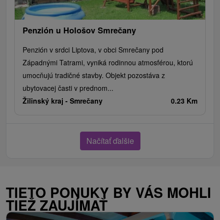
Penzión u Hološov Smrečany
Penzión v srdci Liptova, v obci Smrečany pod
Západnými Tatrami, vyniká rodinnou atmosférou, ktorú
umocňujú tradičné stavby. Objekt pozostáva z
ubytovacej časti v prednom...
Žilinský kraj -
Smrečany
0.23 Km
Načítať ďalšie
TIETO PONUKY BY VÁS MOHLI
TIEŽ ZAUJÍMAŤ