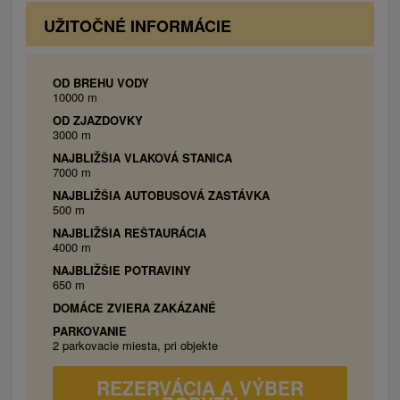
dobrodružstvo v blízkej Medvedej štôlni. Región
UŽITOČNÉ INFORMÁCIE
Liptov je obklopený najvyššími pohoriami krajiny,
nachádzajú sa tu však aj jazerá, jaskyne v
Demänovskej doline, termálne pramene a aquaparky
OD BREHU VODY
(Vodný park Bešeňová, Aquapark Tatralandia) a
10000 m
stovky kilometrov značených turistických trás. V zime
OD ZJAZDOVKY
3000 m
je to perfektné miesto pre milovníkov lyžovania,
NAJBLIŽŠIA VLAKOVÁ STANICA
zalyžovať si môžu v najznámejšom lyžiarskom
7000 m
stredisku Jasná, Žiar - Dolinky, Ski centrum
NAJBLIŽŠIA AUTOBUSOVÁ ZASTÁVKA
Opalisko.
500 m
NAJBLIŽŠIA REŠTAURÁCIA
4000 m
NAJBLIŽŠIE POTRAVINY
650 m
DOMÁCE ZVIERA ZAKÁZANÉ
PARKOVANIE
2 parkovacie miesta, pri objekte
REZERVÁCIA A VÝBER