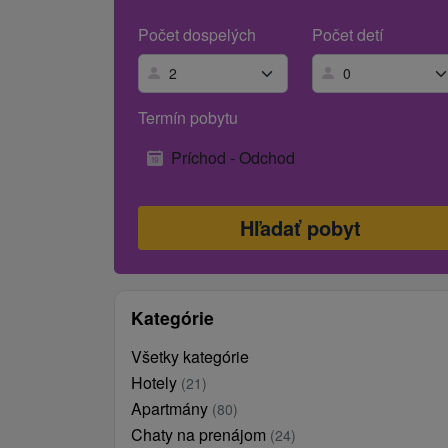
Počet dospelých
Počet detí
Termín pobytu
Príchod - Odchod
Kategórie
Všetky kategórie
Hotely
(21)
Apartmány
(80)
Chaty na prenájom
(24)