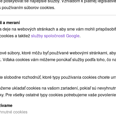
poskytovať tie najlepšie služby. Vzhľadom k platnej legislatíve
MOHLI TIEŽ ZAUJÍMAŤ
s používaním súborov cookies.
ii a meraní
a deje na webových stránkach a aby sme vám mohli prispôsobiť
cookies a taktiež
služby spoločnosti Google
.
ové súbory, ktoré môžu byť používané webovými stránkami, aby z
k. Vďaka cookies vám môžeme ponúkať služby podľa toho, čo na
€
91,33
€
od
ba
/noc/osoba
 slobodne rozhodnúť, ktoré typy používania cookies chcete um
Intenzívny MINI RELAX pobyt: Rýchly
a účinný únik od stresu
žeme ukladať cookies na vašom zariadení, pokiaľ sú nevyhnutn
Hotel Flóra
★
★
★
Trenčianske Teplice
nky. Pre všetky ostatné typy cookies potrebujeme vaše povolenie
Od 2 Nocí
Polpenzia
O
žívame
Relaxačný pobyt s 2 liečebnými procedúrami a
P
hnutné cookies
vstupom do bazénového a saunového sveta rýchlo
f