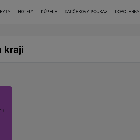
BYTY
HOTELY
KÚPELE
DARČEKOVÝ POUKAZ
DOVOLENKY 
 kraji
o názov hotela.