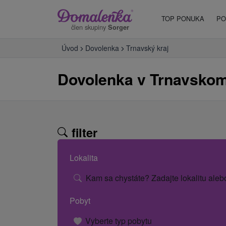
TOP PONUKA
PO
člen skupiny
Sorger
Úvod
Dovolenka
Trnavský kraj
Dovolenka v Trnavskom
filter
Lokalita
Kam sa chystáte? Zadajte lokalitu aleb
Pobyt
Vyberte typ pobytu