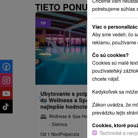
Chceme vám neustále 
TIETO PONUKY BY VÁS 
potrebujeme súhlas 
TIP
Viac o personalizác
Aby sme vedeli, čo s
reklamu, používame 
Čo sú cookies?
Cookies sú malé text
používateľský zážito
109,50
od
chcete nájsť.
/noc/oso
Kedykoľvek sa môžete
Ubytovanie s polpenziou a vstupom
do Wellness a Spa: Klientmi jeden z
Zákon uvádza, že mô
najlepšie hodnotených hotelov
prevádzku tejto strá
Wellness & Spa Hotel Kaskady
★
★
★
★
Sliač
- Sielnica
Cookies, ktoré pou
Technické a nevy
Od 1 Noci
Polpenzia