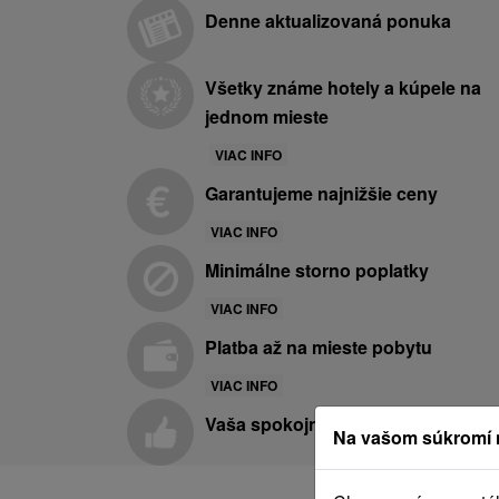
Denne aktualizovaná ponuka
Všetky známe hotely a kúpele na
jednom mieste
VIAC INFO
Garantujeme najnižšie ceny
VIAC INFO
Minimálne storno poplatky
VIAC INFO
Platba až na mieste pobytu
VIAC INFO
Vaša spokojnosť je pre nás prvora
Na vašom súkromí 