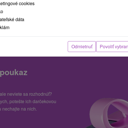
ketingové cookies
doplní sily a energiu.
p
ko
u
teľské dáta
.
eklám
Odmietnuť
Povoliť vybra
 poukaz
 ale neviete sa rozhodnúť?
kych, potešte ich darčekovou
 nechajte na nich.