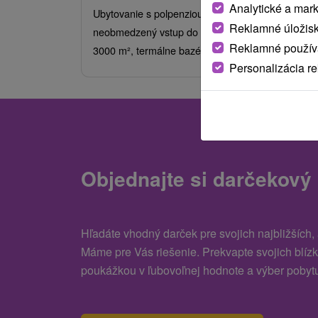
Analytické a mar
Ubytovanie s polpenziou a nápojmi. Užite si
Reklamné úložis
neobmedzený vstup do Spa & Wellness s rozloho
Reklamné používa
3000 m², termálne bazény, fitness a saunové zóny
Personalizácia r
Objednajte si darčekový
Hľadáte vhodný darček pre svojich najbližších,
Máme pre Vás riešenie. Prekvapte svojich blíz
poukážkou v ľubovoľnej hodnote a výber pobytu