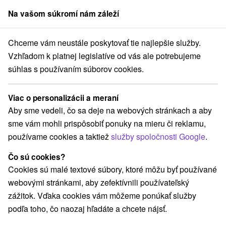
Na vašom súkromí nám záleží
člen skupiny
Sorger
Chceme vám neustále poskytovať tie najlepšie služby.
na prenájom
Stredné Slovensko
Žilinský kraj
Partizánska Ľupča
Vzhľadom k platnej legislatíve od vás ale potrebujeme
súhlas s používaním súborov cookies.
Chaty na prenájom v Partizánskej
Ľupči
Viac o personalizácii a meraní
Aby sme vedeli, čo sa deje na webových stránkach a aby
Kategórie
sme vám mohli prispôsobiť ponuky na mieru či reklamu,
používame cookies a taktiež
služby spoločnosti Google
.
Všetky kategórie
Apartmány
Chaty na prenájom
(3)
(4)
Drevenice
Priváty
(3)
(1)
Čo sú cookies?
Cookies sú malé textové súbory, ktoré môžu byť používané
webovými stránkami, aby zefektívnili používateľský
Vyberte lokalitu alebo termín
zážitok. Vďaka cookies vám môžeme ponúkať služby
podľa toho, čo naozaj hľadáte a chcete nájsť.
NAJLACNEJŠIE
NAJDRAHŠIE
PODĽA 
VŠETKY