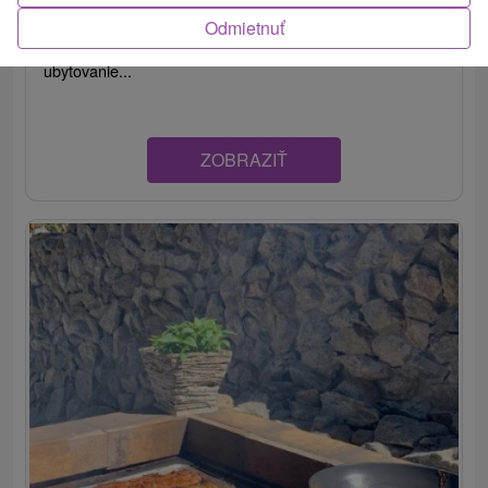
Na Liptove, vychýrenom svojimi tradíciami a ľudovou
Odmietnuť
kultúrou, v dedinke Partizánska Ľupča ponúka
ubytovanie...
ZOBRAZIŤ