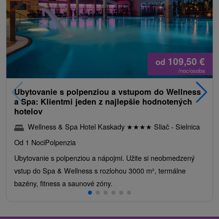
109,50
€
od
/noc/osoba
Ubytovanie s polpenziou a vstupom do Wellness
a Spa: Klientmi jeden z najlepšie hodnotených
hotelov
Wellness & Spa Hotel Kaskady
★
★
★
★
Sliač - Sielnica
Od 1 Noci
Polpenzia
Ubytovanie s polpenziou a nápojmi. Užite si neobmedzený
vstup do Spa & Wellness s rozlohou 3000 m², termálne
bazény, fitness a saunové zóny.