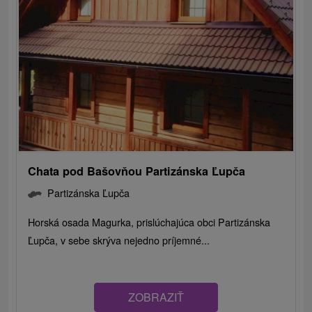
Chata pod Bašovňou Partizánska Ľupča
Partizánska Ľupča
Horská osada Magurka, prislúchajúca obci Partizánska
Ľupča, v sebe skrýva nejedno príjemné...
ZOBRAZIŤ