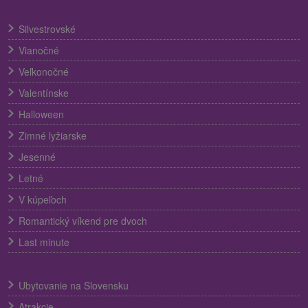
Silvestrovské
Vianočné
Veľkonočné
Valentínske
Halloween
Zimné lyžiarske
Jesenné
Letné
V kúpeľoch
Romantický víkend pre dvoch
Last minute
Ubytovanie na Slovensku
Atrakcie