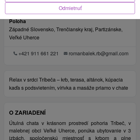
Odmietnuť
Poloha
Západné Slovensko, Trenčiansky kraj, Partizánske,
Veľké Uherce
+421 911 661 221
romanbalek.rb@gmail.com
Relax v srdci Tríbeča – krb, terasa, altánok, kúpacia
kaďa s podsvietením, vírivka a masáže priamo v chate
O ZARIADENÍ
Útulná chata v krásnom prostredí pohoria Tríbeč, v
malebnej obci Veľké Uherce, ponúka ubytovanie v 3
izbách, spoločenskú miestnosť s krbom a plne