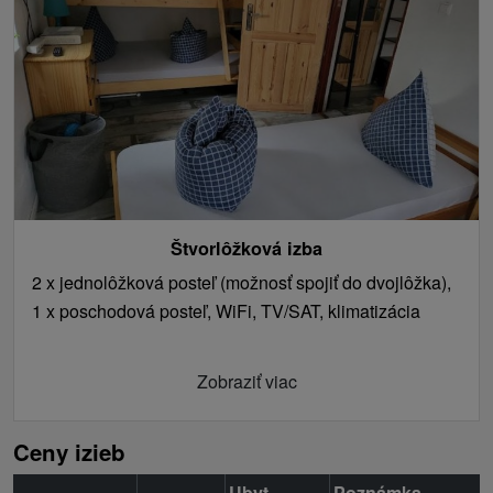
Štvorlôžková izba
2 x jednolôžková posteľ (možnosť spojiť do dvojlôžka),
1 x poschodová posteľ, WiFi, TV/SAT, klimatizácia
Zobraziť viac
Ceny izieb
Ubyt.
Poznámka