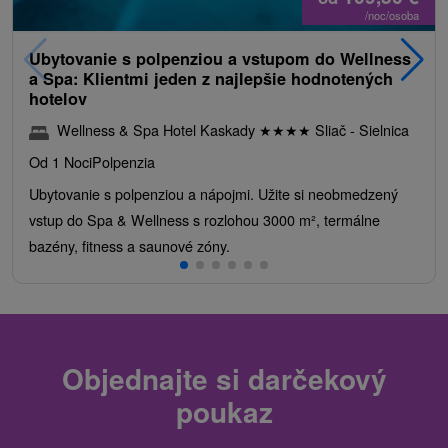
/noc/osoba
Ubytovanie s polpenziou a vstupom do Wellness
a Spa: Klientmi jeden z najlepšie hodnotených
hotelov
Wellness & Spa Hotel Kaskady
★
★
★
★
Sliač - Sielnica
Od 1 Noci
Polpenzia
Ubytovanie s polpenziou a nápojmi. Užite si neobmedzený
vstup do Spa & Wellness s rozlohou 3000 m², termálne
bazény, fitness a saunové zóny.
Objednajte si darčekový
poukaz