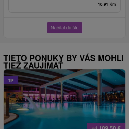
10.91 Km
Načítať ďalšie
TIETO PONUKY BY VÁS MOHLI
TIEŽ ZAUJÍMAŤ
TIP
109,50
€
od