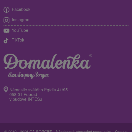
Facebook
Instagram
YouTube
TikTok
Námestie svätého Egídia 41/95
058 01 Poprad
v budove INTESu
© 2010 - 2026 CA SORGER -
Všeobecné obchodné podmienky
-
Kontakt