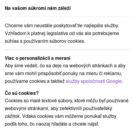
Na vašom súkromí nám záleží
člen skupiny
Sorger
Chceme vám neustále poskytovať tie najlepšie služby.
 Slovensko
Trenčiansky kraj
Veľké Uherce
Chata Veľké Uherce
Vzhľadom k platnej legislatíve od vás ale potrebujeme
súhlas s používaním súborov cookies.
Chata Veľké Uherce
Veľké Uherce
Viac o personalizácii a meraní
Aby sme vedeli, čo sa deje na webových stránkach a aby
sme vám mohli prispôsobiť ponuky na mieru či reklamu,
REZERVÁCIA A VÝBER POBYTU
používame cookies a taktiež
služby spoločnosti Google
.
Kontaktujte priamo ubytovateľa.
Čo sú cookies?
Navigovať do miesta
Cookies sú malé textové súbory, ktoré môžu byť používané
webovými stránkami, aby zefektívnili používateľský
O ZARIADENÍ
VYBAVENIE
zážitok. Vďaka cookies vám môžeme ponúkať služby
podľa toho, čo naozaj hľadáte a chcete nájsť.