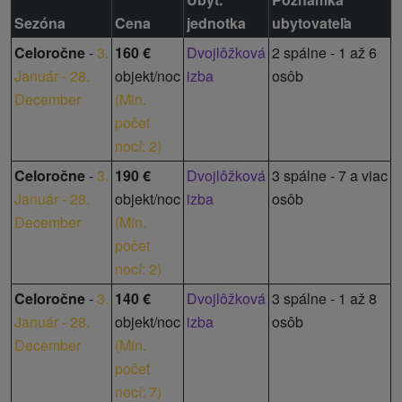
Sezóna
Cena
jednotka
ubytovateľa
Celoročne
-
3.
160 €
Dvojlôžková
2 spálne - 1 až 6
Január - 28.
objekt/noc
izba
osôb
December
(
Min.
počet
nocí: 2
)
Celoročne
-
3.
190 €
Dvojlôžková
3 spálne - 7 a viac
Január - 28.
objekt/noc
izba
osôb
December
(
Min.
počet
nocí: 2
)
Celoročne
-
3.
140 €
Dvojlôžková
3 spálne - 1 až 8
Január - 28.
objekt/noc
izba
osôb
December
(
Min.
počet
nocí: 7
)