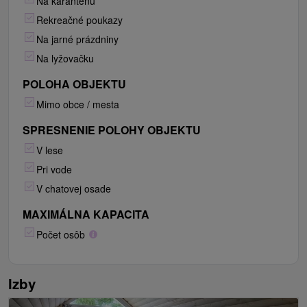
Na karanténu
Rekreačné poukazy
Na jarné prázdniny
Na lyžovačku
POLOHA OBJEKTU
Mimo obce / mesta
SPRESNENIE POLOHY OBJEKTU
V lese
Pri vode
V chatovej osade
MAXIMÁLNA KAPACITA
Počet osôb
Izby