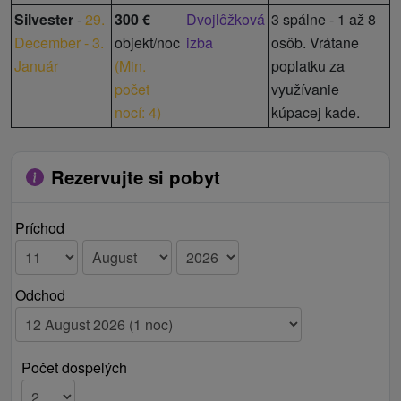
Silvester
-
29.
300 €
Dvojlôžková
3 spálne - 1 až 8
December - 3.
objekt/noc
izba
osôb. Vrátane
Január
(
Min.
poplatku za
počet
využívanie
nocí: 4
)
kúpacej kade.
Rezervujte si pobyt
Príchod
Odchod
Počet dospelých