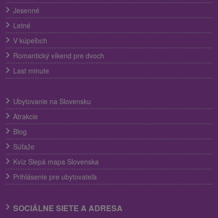
Jesenné
Letné
V kúpeľoch
Romantický víkend pre dvoch
Last minute
Ubytovanie na Slovensku
Atrakcie
Blog
Súťaže
Kvíz Slepá mapa Slovenska
Prihlásenie pre ubytovateľa
SOCIÁLNE SIETE A ADRESA