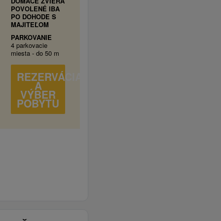
DOMÁCE ZVIERA
POVOLENÉ IBA
PO DOHODE S
MAJITEĽOM
PARKOVANIE
4 parkovacie
miesta - do 50 m
REZERVÁCIA
A
VÝBER
POBYTU