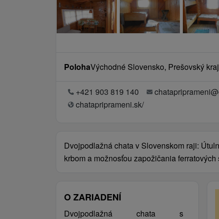
Poloha
Východné Slovensko, Prešovský kraj
+421 903 819 140
chatapriprameni@
chatapriprameni.sk/
Dvojpodlažná chata v Slovenskom raji: Útuln
krbom a možnosťou zapožičania ferratových s
O ZARIADENÍ
Dvojpodlažná chata s