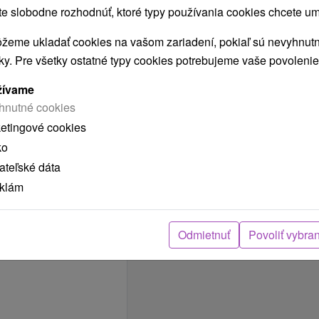
 slobodne rozhodnúť, ktoré typy používania cookies chcete um
POLOHA OBJEKTU
V rekreačnej oblasti
žeme ukladať cookies na vašom zariadení, pokiaľ sú nevyhnutn
nky. Pre všetky ostatné typy cookies potrebujeme vaše povolenie
SPRESNENIE
POLOHY OBJEKTU
žívame
V lese
hnutné cookies
Pri rieke
ketingové cookies
V chatovej osade
ko
teľské dáta
eklám
Odmietnuť
Povoliť vybra