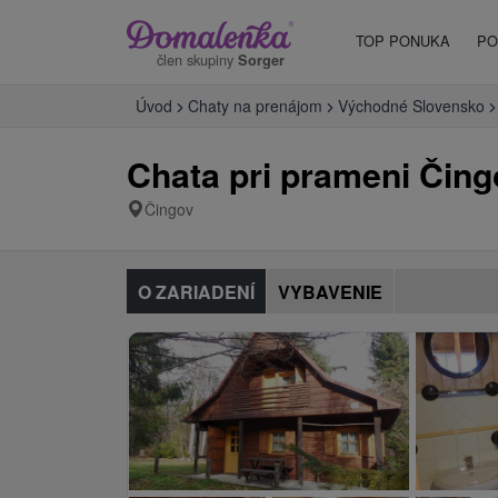
TOP PONUKA
PO
člen skupiny
Sorger
Úvod
Chaty na prenájom
Východné Slovensko
Chata pri prameni Čing
Čingov
O ZARIADENÍ
VYBAVENIE