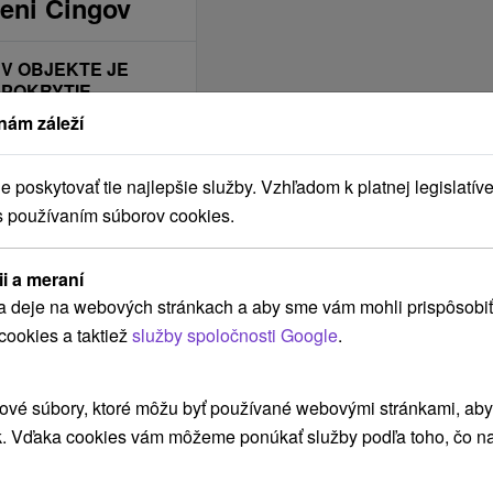
eni Čingov
E
V OBJEKTE JE
POKRYTIE
MOBILNÝM
nám záleží
SIGNÁLOM
Telekom
poskytovať tie najlepšie služby. Vzhľadom k platnej legislatíve
Y
Orange
s používaním súborov cookies.
O2
UBYTOVANIE JE
ii a meraní
VHODNÉ NA
a deje na webových stránkach a aby sme vám mohli prispôsobiť
Na zimnú dovolenku
cookies a taktiež
služby spoločnosti Google
.
Aktívna dovolenka
Relaxačné pobyty
ové súbory, ktoré môžu byť používané webovými stránkami, aby z
Romantické pobyty
k. Vďaka cookies vám môžeme ponúkať služby podľa toho, čo na
Víkendové pobyty
Na jarné prázdniny