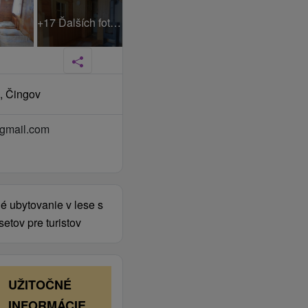
+17 Ďalších fotiek
, Čingov
gmail.com
é ubytovanie v lese s
etov pre turistov
UŽITOČNÉ
INFORMÁCIE