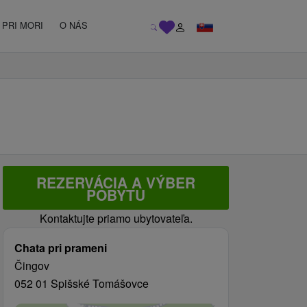
PRI MORI
O NÁS
REZERVÁCIA A VÝBER
POBYTU
Kontaktujte priamo ubytovateľa.
Chata pri prameni
Čingov
052 01 Spišské Tomášovce