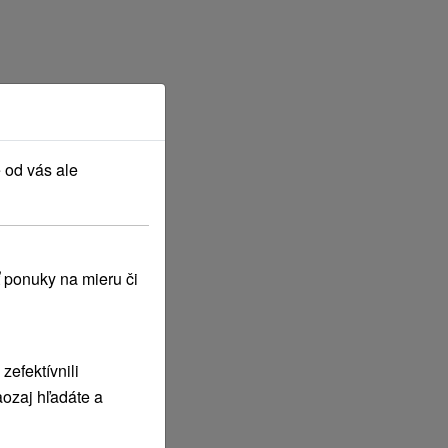
 od vás ale
 ponuky na mieru či
efektívnili
ozaj hľadáte a