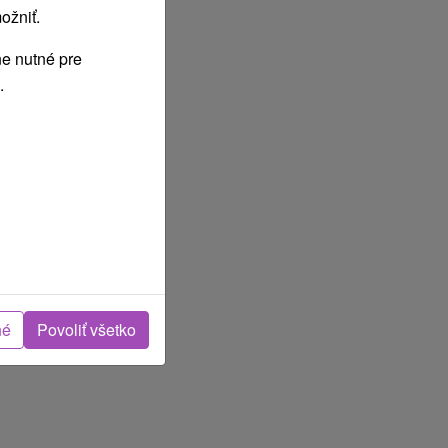
ožniť.
e nutné pre
.
né
Povoliť všetko