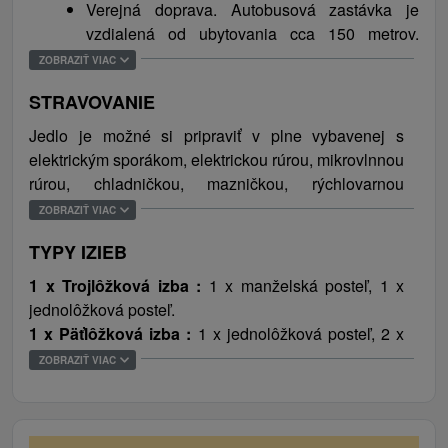
Verejná doprava. Autobusová zastávka je
letnej sezóne návštevníkom možnosť kúpania,
vzdialená od ubytovania cca 150 metrov.
člnkovania ako aj rybolovu. Za pozornosť stojí aj
Zastávka vlakovej stanice sa nachádza 3000
prechádzka okolo priehrady a v jej okolí sa
ZOBRAZIŤ VIAC
metrov od ubytovania.
nachádza aj veľa atraktívnych miest, ktoré
STRAVOVANIE
odporúčame navštíviť. Za pozornosť stojí aj
Dobšinská ľadová jaskyňa a priamo v Dedinkách
Jedlo je možné si pripraviť v plne vybavenej s
nájdete jedinú sprístupnenú tiesňavu južnej strany
elektrickým sporákom, elektrickou rúrou, mikrovlnnou
Slovenského raja, Zejmarskú roklinu, alebo v
rúrou, chladničkou, mazničkou, rýchlovarnou
neďalekej obci Stratená náučný chodník Stratenský
kanvicou a jedálenským posedením. Najbližšia
ZOBRAZIŤ VIAC
kaňon, či Stratenskú tiesňavu, cez ktorú vedie
reštaurácia sa nachádza 100 metrov od ubytovania.
TYPY IZIEB
turistický chodník.
1 x Trojlôžková izba :
1 x manželská posteľ, 1 x
jednolôžková posteľ.
1 x Päťlôžková izba :
1 x jednolôžková posteľ, 2 x
poschodová posteľ.
ZOBRAZIŤ VIAC