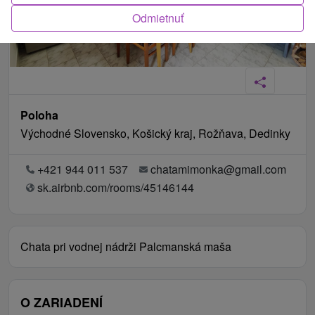
Odmietnuť
Poloha
Východné Slovensko, Košický kraj, Rožňava, Dedinky
+421 944 011 537
chatamimonka@gmail.com
sk.airbnb.com/rooms/45146144
Chata pri vodnej nádrži Palcmanská maša
O ZARIADENÍ