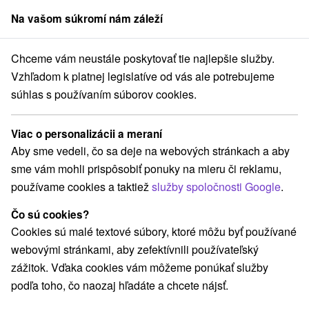
Na vašom súkromí nám záleží
člen skupiny
Sorger
Chceme vám neustále poskytovať tie najlepšie služby.
odné Slovensko
Košický kraj
Dedinky
Chata MIMONKA Dedinky
Vzhľadom k platnej legislatíve od vás ale potrebujeme
súhlas s používaním súborov cookies.
Chata MIMONKA Dedinky
Dedinky
Viac o personalizácii a meraní
Aby sme vedeli, čo sa deje na webových stránkach a aby
sme vám mohli prispôsobiť ponuky na mieru či reklamu,
Rezervovať cez booking
používame cookies a taktiež
služby spoločnosti Google
.
Čo sú cookies?
Cookies sú malé textové súbory, ktoré môžu byť používané
REZERVÁCIA A VÝBER POBYTU
webovými stránkami, aby zefektívnili používateľský
Kontaktujte priamo ubytovateľa.
zážitok. Vďaka cookies vám môžeme ponúkať služby
podľa toho, čo naozaj hľadáte a chcete nájsť.
Navigovať do miesta