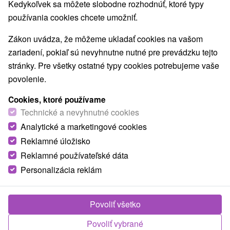
Kedykoľvek sa môžete slobodne rozhodnúť, ktoré typy
O ZARIADENÍ
VYBAVENIE
používania cookies chcete umožniť.
Zákon uvádza, že môžeme ukladať cookies na vašom
zariadení, pokiaľ sú nevyhnutne nutné pre prevádzku tejto
stránky. Pre všetky ostatné typy cookies potrebujeme vaše
povolenie.
Cookies, ktoré používame
Technické a nevyhnutné cookies
Analytické a marketingové cookies
Reklamné úložisko
Reklamné používateľské dáta
Personalizácia reklám
Povoliť všetko
Povoliť vybrané