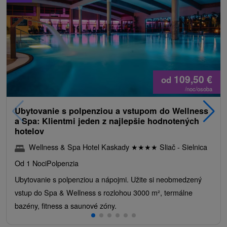
109,50
€
od
/noc/osoba
Ubytovanie s polpenziou a vstupom do Wellness
a Spa: Klientmi jeden z najlepšie hodnotených
hotelov
Wellness & Spa Hotel Kaskady
★
★
★
★
Sliač - Sielnica
Od 1 Noci
Polpenzia
Ubytovanie s polpenziou a nápojmi. Užite si neobmedzený
vstup do Spa & Wellness s rozlohou 3000 m², termálne
bazény, fitness a saunové zóny.