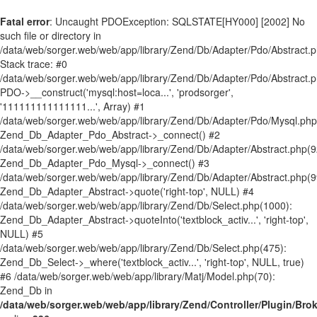
Fatal error
: Uncaught PDOException: SQLSTATE[HY000] [2002] No
such file or directory in
/data/web/sorger.web/web/app/library/Zend/Db/Adapter/Pdo/Abstract.
Stack trace: #0
/data/web/sorger.web/web/app/library/Zend/Db/Adapter/Pdo/Abstract.p
PDO->__construct('mysql:host=loca...', 'prodsorger',
'111111111111111...', Array) #1
/data/web/sorger.web/web/app/library/Zend/Db/Adapter/Pdo/Mysql.php
Zend_Db_Adapter_Pdo_Abstract->_connect() #2
/data/web/sorger.web/web/app/library/Zend/Db/Adapter/Abstract.php(9
Zend_Db_Adapter_Pdo_Mysql->_connect() #3
/data/web/sorger.web/web/app/library/Zend/Db/Adapter/Abstract.php(9
Zend_Db_Adapter_Abstract->quote('right-top', NULL) #4
/data/web/sorger.web/web/app/library/Zend/Db/Select.php(1000):
Zend_Db_Adapter_Abstract->quoteInto('textblock_activ...', 'right-top',
NULL) #5
/data/web/sorger.web/web/app/library/Zend/Db/Select.php(475):
Zend_Db_Select->_where('textblock_activ...', 'right-top', NULL, true)
#6 /data/web/sorger.web/web/app/library/Matj/Model.php(70):
Zend_Db in
/data/web/sorger.web/web/app/library/Zend/Controller/Plugin/Bro