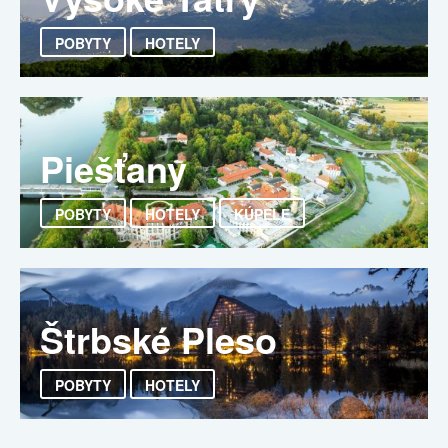
POBYTY
HOTELY
Piešťany
POBYTY
HOTELY
KÚPELE
Štrbské Pleso
POBYTY
HOTELY