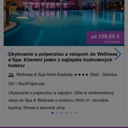
109,50
€
od
/noc/osoba
Ubytovanie s polpenziou a vstupom do Wellness
a Spa: Klientmi jeden z najlepšie hodnotených
hotelov
Wellness & Spa Hotel Kaskady
★
★
★
★
Sliač - Sielnica
Od 1 Noci
Polpenzia
Ubytovanie s polpenziou a nápojmi. Užite si neobmedzený
vstup do Spa & Wellness s rozlohou 3000 m², termálne
bazény, fitness a saunové zóny.