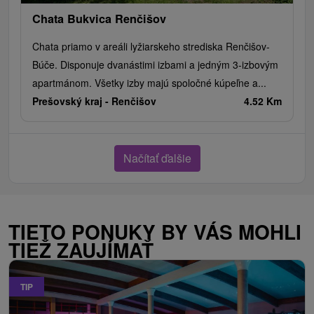
Chata Bukvica Renčišov
Chata priamo v areáli lyžiarskeho strediska Renčišov-
Búče. Disponuje dvanástimi izbami a jedným 3-izbovým
apartmánom. Všetky izby majú spoločné kúpeľne a...
Prešovský kraj -
Renčišov
4.52 Km
Načítať ďalšie
TIETO PONUKY BY VÁS MOHLI
TIEŽ ZAUJÍMAŤ
TIP