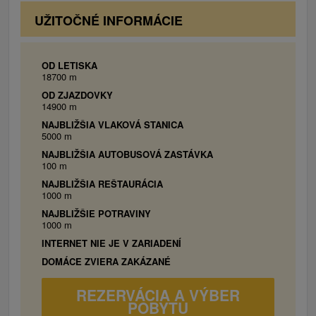
posteľ (možnosť spojiť do dvojlôžka), 1x
UŽITOČNÉ INFORMÁCIE
poschodová posteľ kuchyňa (elektrický varič,
chladnička, kávovar, jedálenské posedenie),
TV/SAT, krb / kachle na izbe, kúpelňa
OD LETISKA
18700 m
(sprchovací kút, umývadlo, toaleta).
OD ZJAZDOVKY
14900 m
NAJBLIŽŠIA VLAKOVÁ STANICA
5000 m
NAJBLIŽŠIA AUTOBUSOVÁ ZASTÁVKA
100 m
NAJBLIŽŠIA REŠTAURÁCIA
1000 m
NAJBLIŽŠIE POTRAVINY
1000 m
INTERNET NIE JE V ZARIADENÍ
DOMÁCE ZVIERA ZAKÁZANÉ
REZERVÁCIA A VÝBER
POBYTU