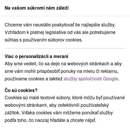
Na vašom súkromí nám záleží
člen skupiny
Sorger
Chceme vám neustále poskytovať tie najlepšie služby.
é Slovensko
Košický kraj
Hrabušice
Chalupa Mlyn4U Hrabušice
Vzhľadom k platnej legislatíve od vás ale potrebujeme
súhlas s používaním súborov cookies.
Chalupa Mlyn4U Hrabušice
Hrabušice
Viac o personalizácii a meraní
Aby sme vedeli, čo sa deje na webových stránkach a aby
sme vám mohli prispôsobiť ponuky na mieru či reklamu,
REZERVÁCIA A VÝBER POBYTU
používame cookies a taktiež
služby spoločnosti Google
.
Kontaktujte priamo ubytovateľa.
Čo sú cookies?
Navigovať do miesta
Cookies sú malé textové súbory, ktoré môžu byť používané
webovými stránkami, aby zefektívnili používateľský
O ZARIADENÍ
VYBAVENIE
zážitok. Vďaka cookies vám môžeme ponúkať služby
podľa toho, čo naozaj hľadáte a chcete nájsť.