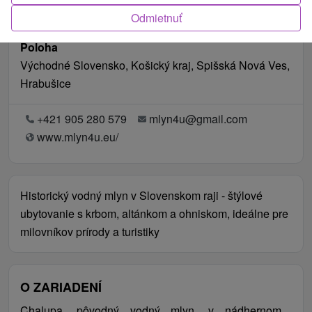
Odmietnuť
Poloha
Východné Slovensko, Košický kraj, Spišská Nová Ves,
Hrabušice
+421 905 280 579
mlyn4u@gmail.com
www.mlyn4u.eu/
Historický vodný mlyn v Slovenskom raji - štýlové
ubytovanie s krbom, altánkom a ohniskom, ideálne pre
milovníkov prírody a turistiky
O ZARIADENÍ
Chalupa, pôvodný vodný mlyn, v nádhernom