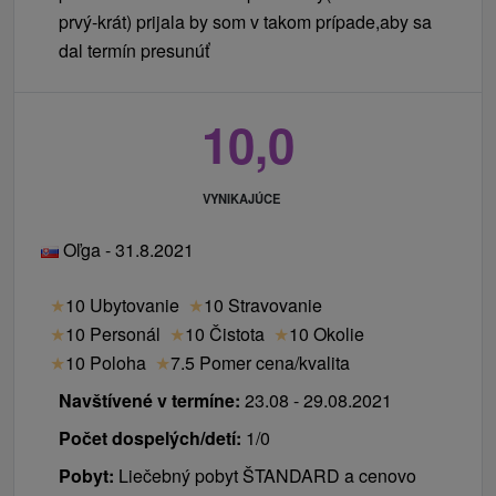
prvý-krát) prijala by som v takom prípade,aby sa
dal termín presunúť
10,0
VYNIKAJÚCE
Oľga - 31.8.2021
★
10 Ubytovanie
★
10 Stravovanie
★
10 Personál
★
10 Čistota
★
10 Okolie
★
10 Poloha
★
7.5 Pomer cena/kvalita
Navštívené v termíne:
23.08 - 29.08.2021
Počet dospelých/detí:
1/0
Pobyt:
Liečebný pobyt ŠTANDARD a cenovo