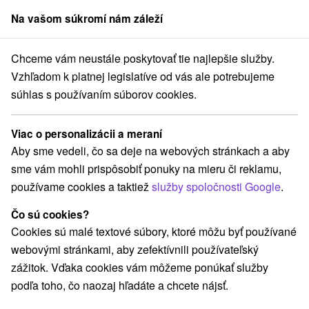
Na vašom súkromí nám záleží
člen skupiny
Sorger
Chceme vám neustále poskytovať tie najlepšie služby.
chodné Slovensko
Prešovský kraj
Bardejov
Bardejovské Kúpele
Vzhľadom k platnej legislatíve od vás ale potrebujeme
súhlas s používaním súborov cookies.
Recenzie - Hotel Astória
★
★
★
Bardejov
Viac o personalizácii a meraní
Aby sme vedeli, čo sa deje na webových stránkach a aby
sme vám mohli prispôsobiť ponuky na mieru či reklamu,
Rezervácia a výber pobytu
používame cookies a taktiež
služby spoločnosti Google
.
Čo sú cookies?
Navigovať do miesta
Cookies sú malé textové súbory, ktoré môžu byť používané
webovými stránkami, aby zefektívnili používateľský
O ZARIADENÍ
AKCIOVÉ POBYTY
RECENZIE
zážitok. Vďaka cookies vám môžeme ponúkať služby
podľa toho, čo naozaj hľadáte a chcete nájsť.
9,0
Vynikajúce
38 recenzií
·