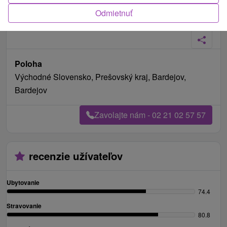
Odmietnuť
Fotografie od zákazníkov
+16
Poloha
Východné Slovensko, Prešovský kraj, Bardejov,
Bardejov
Zavolajte nám - 02 21 02 57 57
recenzie užívateľov
Ubytovanie
74.4
Stravovanie
80.8