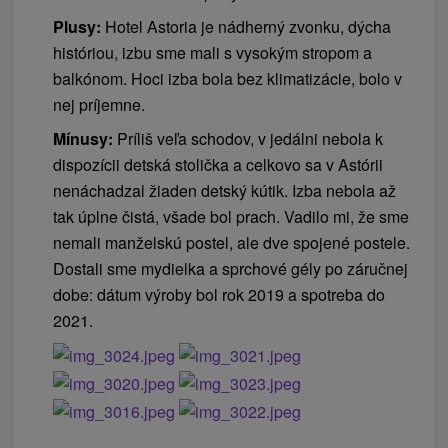
Plusy:
Hotel Astoria je nádherný zvonku, dýcha
históriou, izbu sme mali s vysokým stropom a
balkónom. Hoci izba bola bez klimatizácie, bolo v
nej príjemne.
Mínusy:
Príliš veľa schodov, v jedálni nebola k
dispozícii detská stolička a celkovo sa v Astórii
nenáchadzal žiaden detský kútik. Izba nebola až
tak úplne čistá, všade bol prach. Vadilo mi, že sme
nemali manželskú postel, ale dve spojené postele.
Dostali sme mydielka a sprchové gély po záručnej
dobe: dátum výroby bol rok 2019 a spotreba do
2021.