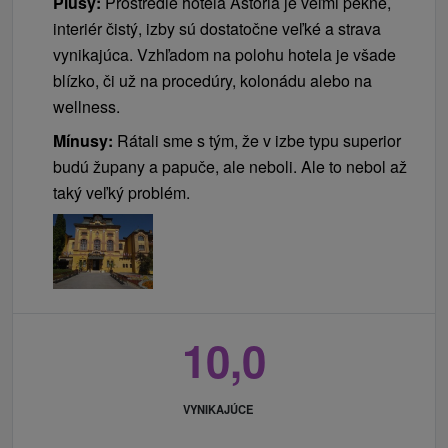
Plusy:
Prostredie hotela Astória je veľmi pekné,
interiér čistý, izby sú dostatočne veľké a strava
vynikajúca. Vzhľadom na polohu hotela je všade
blízko, či už na procedúry, kolonádu alebo na
wellness.
Mínusy:
Rátali sme s tým, že v izbe typu superior
budú župany a papuče, ale neboli. Ale to nebol až
taký veľký problém.
10,0
VYNIKAJÚCE