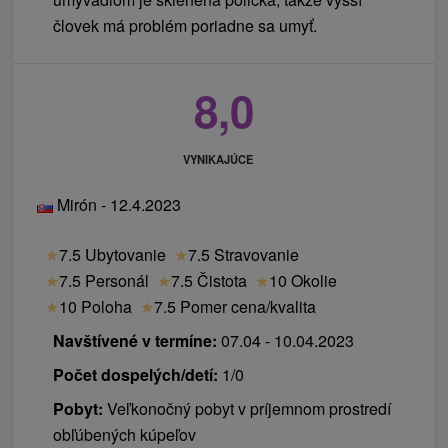
človek má problém poriadne sa umyť.
8,0
VYNIKAJÚCE
Mirón - 12.4.2023
★
7.5 Ubytovanie
★
7.5 Stravovanie
★
7.5 Personál
★
7.5 Čistota
★
10 Okolie
★
10 Poloha
★
7.5 Pomer cena/kvalita
Navštívené v termíne:
07.04 - 10.04.2023
Počet dospelých/detí:
1/0
Pobyt:
Veľkonočný pobyt v príjemnom prostredí
obľúbených kúpeľov