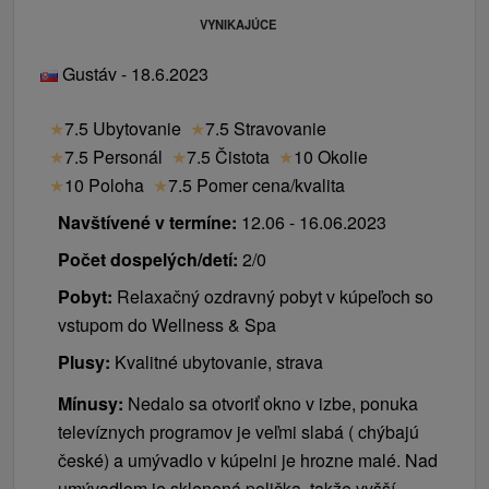
VYNIKAJÚCE
Gustáv - 18.6.2023
★
7.5 Ubytovanie
★
7.5 Stravovanie
★
7.5 Personál
★
7.5 Čistota
★
10 Okolie
★
10 Poloha
★
7.5 Pomer cena/kvalita
Navštívené v termíne:
12.06 - 16.06.2023
Počet dospelých/detí:
2/0
Pobyt:
Relaxačný ozdravný pobyt v kúpeľoch so
vstupom do Wellness & Spa
Plusy:
Kvalitné ubytovanie, strava
Mínusy:
Nedalo sa otvoriť okno v izbe, ponuka
televíznych programov je veľmi slabá ( chýbajú
české) a umývadlo v kúpelni je hrozne malé. Nad
umývadlom je sklenená polička, takže vyšší