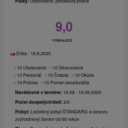
Plusy:
Ubytovanie, procedúry,strava
9,0
VYNIKAJÚCE
Erika - 18.8.2020
★
10 Ubytovanie
★
10 Stravovanie
★
10 Personál
★
10 Čistota
★
10 Okolie
★
10 Poloha
★
10 Pomer cena/kvalita
Navštívené v termíne:
10.08 - 16.08.2020
Počet dospelých/detí:
2/0
Pobyt:
Liečebný pobyt ŠTANDARD a cenovo
zvýhodnený Senior od 60 rokov