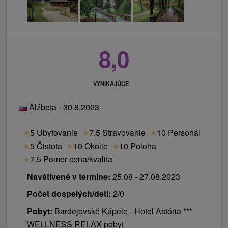
8,0
VYNIKAJÚCE
Alžbeta - 30.8.2023
★
5 Ubytovanie
★
7.5 Stravovanie
★
10 Personál
★
5 Čistota
★
10 Okolie
★
10 Poloha
★
7.5 Pomer cena/kvalita
Navštívené v termíne:
25.08 - 27.08.2023
Počet dospelých/detí:
2/0
Pobyt:
Bardejovské Kúpele - Hotel Astória ***
WELLNESS RELAX pobyt