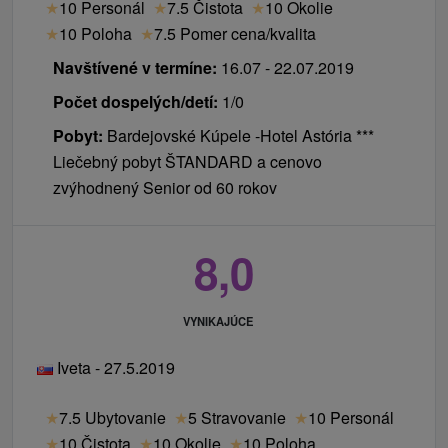
★
10 Personál
★
7.5 Čistota
★
10 Okolie
★
10 Poloha
★
7.5 Pomer cena/kvalita
Navštívené v termíne:
16.07 - 22.07.2019
Počet dospelých/detí:
1/0
Pobyt:
Bardejovské Kúpele -Hotel Astória ***
Liečebný pobyt ŠTANDARD a cenovo
zvýhodnený Senior od 60 rokov
8,0
VYNIKAJÚCE
Iveta - 27.5.2019
★
7.5 Ubytovanie
★
5 Stravovanie
★
10 Personál
★
10 Čistota
★
10 Okolie
★
10 Poloha