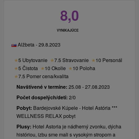
8,0
VYNIKAJÚCE
Alžbeta - 29.8.2023
★
5 Ubytovanie
★
7.5 Stravovanie
★
10 Personál
★
5 Čistota
★
10 Okolie
★
10 Poloha
★
7.5 Pomer cena/kvalita
Navštívené v termíne:
25.08 - 27.08.2023
Počet dospelých/detí:
2/0
Pobyt:
Bardejovské Kúpele - Hotel Astória ***
WELLNESS RELAX pobyt
Plusy:
Hotel Astoria je nádherný zvonku, dýcha
históriou, izbu sme mali s vysokým stropom a