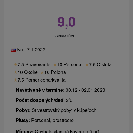
9,0
VYNIKAJÚCE
Ivo - 7.1.2023
★
7.5 Stravovanie
★
10 Personál
★
7.5 Čistota
★
10 Okolie
★
10 Poloha
★
7.5 Pomer cena/kvalita
Navštívené v termíne:
30.12 - 02.01.2023
Počet dospelých/detí:
2/0
Pobyt:
Silvestrovský pobyt v kúpeľoch
Plusy:
Personál, prostredie
Mínusy:
Chýbala vlastná kaviareň (bar)