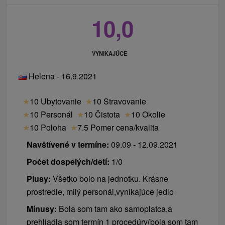
10,0
VYNIKAJÚCE
Helena - 16.9.2021
★
10 Ubytovanie
★
10 Stravovanie
★
10 Personál
★
10 Čistota
★
10 Okolie
★
10 Poloha
★
7.5 Pomer cena/kvalita
Navštívené v termíne:
09.09 - 12.09.2021
Počet dospelých/detí:
1/0
Plusy:
Všetko bolo na jednotku. Krásne
prostredie, milý personál,vynikajúce jedlo
Mínusy:
Bola som tam ako samoplatca,a
prehliadla som termín 1 procedúry(bola som tam