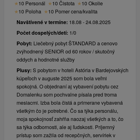
★
10 Personál
★
10 Čistota
★
10 Okolie
★
10 Poloha
★
10 Pomer cena/kvalita
Navštívené v termíne:
18.08 - 24.08.2025
Počet dospelých/detí:
1/0
Pobyt:
Liečebný pobyt ŠTANDARD a cenovo
zvýhodnený SENIOR od 60 rokov / skutočný
oddych a hodnotné služby
Plusy:
S pobytom v hoteli Astória v Bardejovských
kúpeľoch v auguste 2025 som bola veľmi
spokojná. O objednaní aj vybavení pobytu cez
Domalenku som pochvalne písala pred troma
mesiacmi. Izba bola čistá a primerane vybavená
všetkým čo je potrebné. Čo sa týka personálu,
moja spokojnosť zahŕňa naozaj všetkých a to, čo
sa týka odbornosti, ale aj ľudskosti. Príjemný
prístup som zažila od recepčných, servíriek v