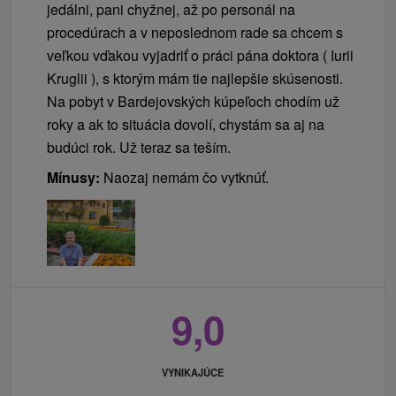
jedálni, pani chyžnej, až po personál na
procedúrach a v neposlednom rade sa chcem s
veľkou vďakou vyjadriť o práci pána doktora ( Iurii
Kruglii ), s ktorým mám tie najlepšie skúsenosti.
Na pobyt v Bardejovských kúpeľoch chodím už
roky a ak to situácia dovolí, chystám sa aj na
budúci rok. Už teraz sa teším.
Mínusy:
Naozaj nemám čo vytknúť.
9,0
VYNIKAJÚCE