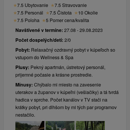
★
7.5 Ubytovanie
★
7.5 Stravovanie
★
7.5 Personál
★
7.5 Čistota
★
10 Okolie
★
7.5 Poloha
★
5 Pomer cena/kvalita
Navštívené v termíne:
27.08 - 29.08.2023
Počet dospelých/detí:
2/0
Pobyt:
Relaxačný ozdravný pobyt v kúpeľoch so
vstupom do Wellness & Spa
Plusy:
Pekný apartmán, ústretový personál,
prijemné počasie a krásne prostredie.
Mínusy:
Chýbalo mi miesto na zavesenie
uterakov a županov v kúpeľni (vešiačiky) a tá tvrdá
hadica v sprche. Počet kanálov v TV stači na
krátky pobyt, pri dlhšom by mi tých par programov
nestačilo.