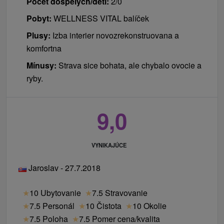
Počet dospelých/detí:
2/0
Pobyt:
WELLNESS VITAL balíček
Plusy:
Izba interier novozrekonstruovana a
komfortna
Mínusy:
Strava sice bohata, ale chybalo ovocie a
ryby.
9,0
VYNIKAJÚCE
Jaroslav - 27.7.2018
★
10 Ubytovanie
★
7.5 Stravovanie
★
7.5 Personál
★
10 Čistota
★
10 Okolie
★
7.5 Poloha
★
7.5 Pomer cena/kvalita