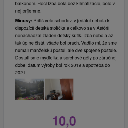
balkónom. Hoci izba bola bez klimatizácie, bolo v
nej príjemne.
Mínusy:
Príliš veľa schodov, v jedálni nebola k
dispozícii detská stolička a celkovo sa v Astórii
nenáchadzal žiaden detský kútik. Izba nebola až
tak úplne čistá, všade bol prach. Vadilo mi, že sme
nemali manželskú postel, ale dve spojené postele.
Dostali sme mydielka a sprchové gély po záručnej
dobe: dátum výroby bol rok 2019 a spotreba do
2021.
10,0