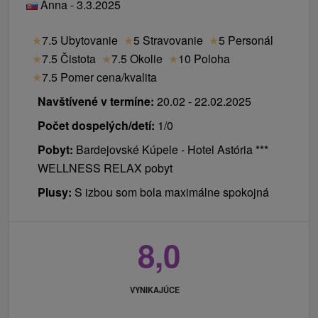
Anna - 3.3.2025
★
7.5 Ubytovanie
★
5 Stravovanie
★
5 Personál
★
7.5 Čistota
★
7.5 Okolie
★
10 Poloha
★
7.5 Pomer cena/kvalita
Navštívené v termíne:
20.02 - 22.02.2025
Počet dospelých/detí:
1/0
Pobyt:
Bardejovské Kúpele - Hotel Astória ***
WELLNESS RELAX pobyt
Plusy:
S izbou som bola maximálne spokojná
8,0
VYNIKAJÚCE