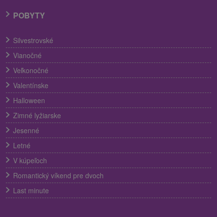
POBYTY
Silvestrovské
Vianočné
Veľkonočné
Valentínske
Halloween
Zimné lyžiarske
Jesenné
Letné
V kúpeľoch
Romantický víkend pre dvoch
Last minute