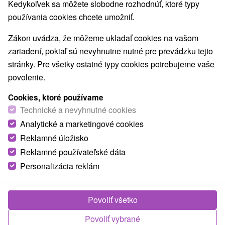
Kedykoľvek sa môžete slobodne rozhodnúť, ktoré typy
ZOO a zvieracie farmy
Múzeá a galérie
(1)
(3)
používania cookies chcete umožniť.
Turistické atrakcie
Adrenalinové atrakcie
(8)
(5)
Zákon uvádza, že môžeme ukladať cookies na vašom
Obce a mesta
zariadení, pokiaľ sú nevyhnutne nutné pre prevádzku tejto
stránky. Pre všetky ostatné typy cookies potrebujeme vaše
Liptovský Ján
(1)
Prosiek
(1)
povolenie.
Cookies, ktoré používame
Technické a nevyhnutné cookies
Analytické a marketingové cookies
Reklamné úložisko
Reklamné používateľské dáta
Personalizácia reklám
Povoliť všetko
Túra na Poludnicu z Liptovského Jána
Povoliť vybrané