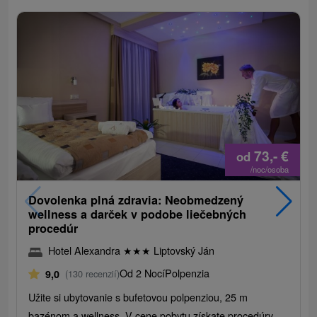
73,-
€
od
/noc/osoba
Dovolenka plná zdravia: Neobmedzený
wellness a darček v podobe liečebných
procedúr
Hotel Alexandra
★
★
★
Liptovský Ján
Od 2 Nocí
Polpenzia
9,0
(130 recenzií)
Užite si ubytovanie s bufetovou polpenziou, 25 m
bazénom a wellness. V cene pobytu získate procedúry