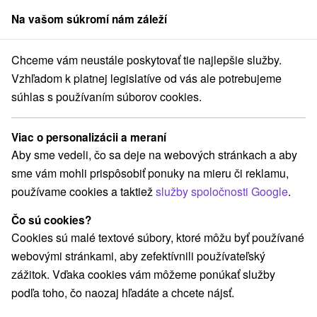
Na vašom súkromí nám záleží
člen skupiny
Sorger
Chceme vám neustále poskytovať tie najlepšie služby.
Atrakcie na Slovensku
Túry a turistické chodníky
Liptovská Mara
Vzhľadom k platnej legislatíve od vás ale potrebujeme
súhlas s používaním súborov cookies.
Túry a turistické chodníky v
Liptovskej Mare
Viac o personalizácii a meraní
Aby sme vedeli, čo sa deje na webových stránkach a aby
Kategórie
sme vám mohli prispôsobiť ponuky na mieru či reklamu,
používame cookies a taktiež
služby spoločnosti Google
.
Všetky kategórie
Vodopády
(1)
Túry a turistické chodníky
Horské chaty
(3)
(2)
Čo sú cookies?
Skanzeny
Šport
Vyhliadkové lety a plavby
(1)
(2)
(1)
Cookies sú malé textové súbory, ktoré môžu byť používané
Laserarény a paintball
Detské centrá a mestečká
(1)
(1)
webovými stránkami, aby zefektívnili používateľský
Aquaparky, kúpaliská
Drevené kostolíky
(1)
(1)
zážitok. Vďaka cookies vám môžeme ponúkať služby
Jazerá, plesá, vodné nádrže
Pamätníky
(1)
(1)
podľa toho, čo naozaj hľadáte a chcete nájsť.
Atrakcie pre deti
Štíty
Escaperoom
(11)
(1)
(1)