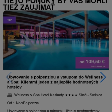
TIETO PONUKY BY VÁS MOHLI
TIEŽ ZAUJÍMAŤ
TIP
109,50
€
od
/noc/osoba
Ubytovanie s polpenziou a vstupom do Wellness
a Spa: Klientmi jeden z najlepšie hodnotených
hotelov
Wellness & Spa Hotel Kaskady
★
★
★
★
Sliač - Sielnica
Od 1 Noci
Polpenzia
Ubytovanie s polpenziou a nápojmi. Užite si neobmedzený