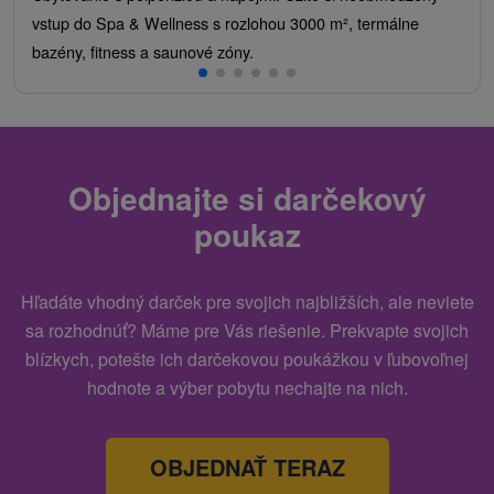
vstup do Spa & Wellness s rozlohou 3000 m², termálne
bazény, fitness a saunové zóny.
Objednajte si darčekový
poukaz
Hľadáte vhodný darček pre svojich najbližších, ale neviete
sa rozhodnúť? Máme pre Vás riešenie. Prekvapte svojich
blízkych, potešte ich darčekovou poukážkou v ľubovoľnej
hodnote a výber pobytu nechajte na nich.
OBJEDNAŤ TERAZ