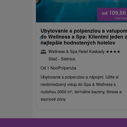
109,5
od
/noc/os
Ubytovanie s polpenziou a vstupo
do Wellness a Spa: Klientmi jeden 
najlepšie hodnotených hotelov
Wellness & Spa Hotel Kaskady
★
★
★
★
Sliač - Sielnica
Od 1 Noci
Polpenzia
Ubytovanie s polpenziou a nápojmi. Užite si
neobmedzený vstup do Spa & Wellness s
rozlohou 3000 m², termálne bazény, fitness a
saunové zóny.