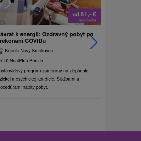
61,-
€
od
/noc/osoba
ávrat k energii: Ozdravný pobyt po
Najpredáva
rekonaní COVIDu
pobyt s 
balíkom s
Kúpele Nový Smokovec
Grand Ho
d 10 Nocí
Plná Penzia
Od 2 Nocí
All 
ostcovidový program zameraný na zlepšenie
Užite si pestr
yzickej a psychickej kondície. Službami a
kde sa skvelé 
rocedúrami nabitý pobyt.
služby pre cel