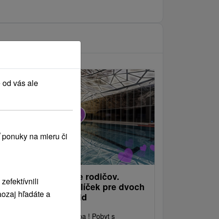
 od vás ale
 ponuky na mieru či
iptovský oddych pre rodičov.
efektívnili
peciálny akciový balíček pre dvoch
ozaj hľadáte a
odičovský relax Gold
prajte si chvíle len pre seba ! Pobyt s