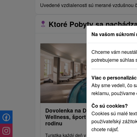
Uvedené vzdialenosti sú merané vzdušnou či
Ktoré Pobyty sa nachádzaj
Na vašom súkromí 
Chceme vám neustále 
potrebujeme súhlas 
Viac o personalizác
Aby sme vedeli, čo s
reklamu, používame 
Čo sú cookies?
Dovolenka na Donovaloch:
Cookies sú malé text
Wellness, šport a zábava pre celú
používateľský zážito
rodinu
chcete nájsť.
Turistika každý deň v srdci slovenskej prírody,