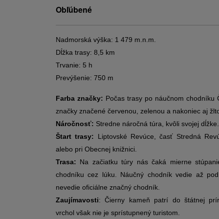
Obľúbené
Nadmorská výška: 1 479 m.n.m.
Dĺžka trasy: 8,5 km
Trvanie: 5 h
Prevýšenie: 750 m
Farba značky:
Počas trasy po náučnom chodníku Č
značky značené červenou, zelenou a nakoniec aj žlt
Náročnosť:
Stredne náročná túra, kvôli svojej dĺžke
Štart trasy:
Liptovské Revúce, časť Stredná Revú
alebo pri Obecnej knižnici.
Trasa:
Na začiatku túry nás čaká mierne stúpani
chodníku cez lúku. Náučný chodník vedie až pod
nevedie oficiálne značný chodník.
Zaujímavosti
: Čierny kameň patrí do štátnej prí
vrchol však nie je sprístupnený turistom.