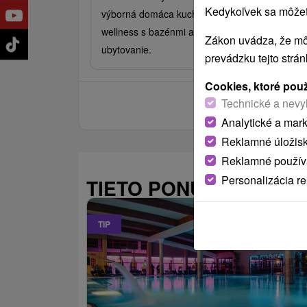
Kedykoľvek sa môžete
výborná domáca kuchyňa, relax v priestranno
wellness s bazénmi a saunami a komfortné
Zákon uvádza, že mô
ubytovanie.
prevádzku tejto strá
Cookies, ktoré pou
Technické a nevy
Analytické a mar
Reklamné úložis
Reklamné používa
Personalizácia r
TIETO PONUKY BY VÁS
TIP