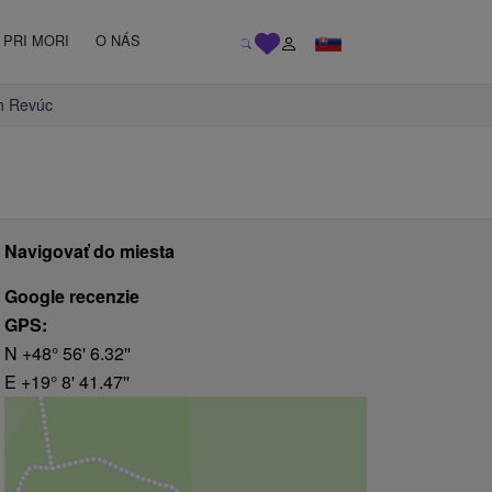
PRI MORI
O NÁS
ch Revúc
Navigovať do miesta
Google recenzie
GPS:
N +48° 56' 6.32''
E +19° 8' 41.47''