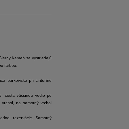
ierny Kameň sa vystriedajú
ou farbou.
.
ca parkovisko pri cintoríne
e, cesta väčsinou vedie po
 vrchol, na samotný vrchol
rodnej rezervácie. Samotný