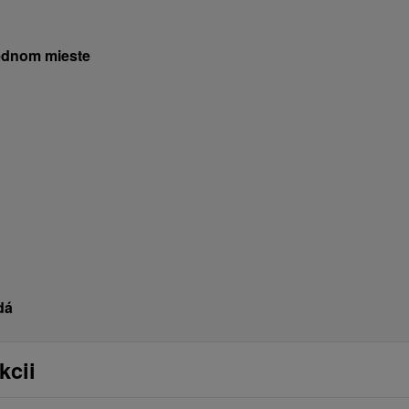
jednom mieste
dá
kcii