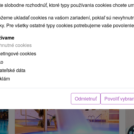
 slobodne rozhodnúť, ktoré typy používania cookies chcete um
m
po
– všetko na jednom mieste v rezorte Gothal
ba
Liptovská Osada.
žeme ukladať cookies na vašom zariadení, pokiaľ sú nevyhnutn
nky. Pre všetky ostatné typy cookies potrebujeme vaše povolenie
žívame
hnutné cookies
Načítať ďalšie
ketingové cookies
ko
teľské dáta
eklám
 MOHLI TIEŽ ZAUJÍMAŤ
Odmietnuť
Povoliť vybra