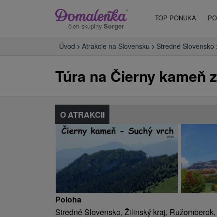
TOP PONUKA
PO
člen skupiny
Sorger
Úvod
Atrakcie na Slovensku
Stredné Slovensko
Túra na Čierny kameň 
O ATRAKCII
Poloha
Stredné Slovensko, Žilinský kraj, Ružomberok