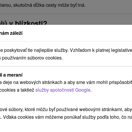
arou, skutočná dĺžka cesty môže byť iná.
ú v blízkosti?
nám záleží
poskytovať tie najlepšie služby. Vzhľadom k platnej legislatíve
s používaním súborov cookies.
ii a meraní
a deje na webových stránkach a aby sme vám mohli prispôsobiť
cookies a taktiež
služby spoločnosti Google
.
Rodinný pobyt plný relaxu, zábavy a
L
ové súbory, ktoré môžu byť používané webovými stránkami, aby z
oddychu v srdci Liptova
Š
k. Vďaka cookies vám môžeme ponúkať služby podľa toho, čo na
R
Komfortné ubytovanie, polpenzia, vstup do
Do
bazénov a wellnessu, masáže aj zábava pre deti