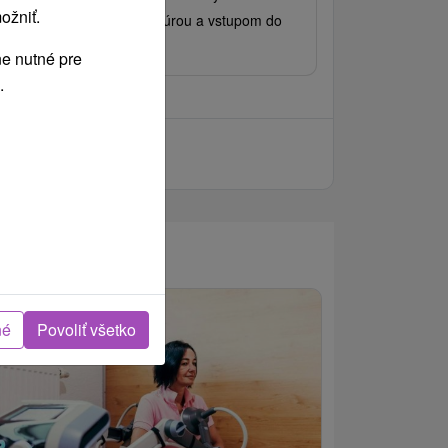
ožniť.
lpenziou, wellness procedúrou a vstupom do
zénov v srdci Liptova.
e nutné pre
.
né
Povoliť všetko