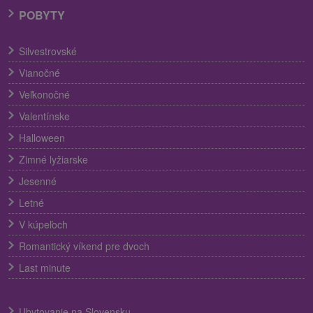
POBYTY
Silvestrovské
Vianočné
Veľkonočné
Valentínske
Halloween
Zimné lyžiarske
Jesenné
Letné
V kúpeľoch
Romantický víkend pre dvoch
Last minute
Ubytovanie na Slovensku