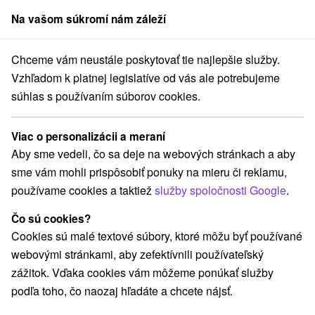
Na vašom súkromí nám záleží
člen skupiny
Sorger
Chceme vám neustále poskytovať tie najlepšie služby.
Banskobystrický kraj
Králiky
Túra do Králickej tiesňavy z Králikov
Vzhľadom k platnej legislatíve od vás ale potrebujeme
súhlas s používaním súborov cookies.
Túra do Králickej tiesňavy z
Králikov
Viac o personalizácii a meraní
Aby sme vedeli, čo sa deje na webových stránkach a aby
Navigovať do miesta
sme vám mohli prispôsobiť ponuky na mieru či reklamu,
používame cookies a taktiež
služby spoločnosti Google
.
GPS:
N +48° 44' 5''
Čo sú cookies?
E +19° 2' 30''
Cookies sú malé textové súbory, ktoré môžu byť používané
webovými stránkami, aby zefektívnili používateľský
zážitok. Vďaka cookies vám môžeme ponúkať služby
podľa toho, čo naozaj hľadáte a chcete nájsť.