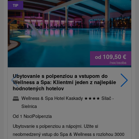
TIP
109,50
€
od
/noc/osoba
Ubytovanie s polpenziou a vstupom do
Wellness a Spa: Klientmi jeden z najlepšie
hodnotených hotelov
Wellness & Spa Hotel Kaskady
★
★
★
★
Sliač -
Sielnica
Od 1 Noci
Polpenzia
Ubytovanie s polpenziou a nápojmi. Užite si
neobmedzený vstup do Spa & Wellness s rozlohou 3000