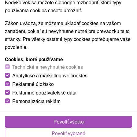
Kedykoľvek sa môžete slobodne rozhodnúť, ktoré typy
používania cookies chcete umožniť.
Zákon uvádza, že môžeme ukladať cookies na vašom
zariadení, pokiaľ sú nevyhnutne nutné pre prevádzku tejto
stránky. Pre všetky ostatné typy cookies potrebujeme vaše
povolenie.
Cookies, ktoré používame
Technické a nevyhnutné cookies
© OpenStreetMap
Analytické a marketingové cookies
Turistický región
Reklamné úložisko
Stredné Slovensko, Horehronie, Veľká Fatra,
Reklamné používateľské dáta
Banskobystrický kraj, Kremnické vrchy
Personalizácia reklám
Našli ste chybu alebo nám chcete odporučiť novú atrakciu
Povoliť všetko
Nahlásiť chybu
Povoliť vybrané