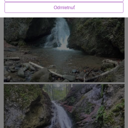
Odmietnuť
O ATRAKCII