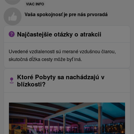
VIAC INFO
Vaša spokojnosť je pre nás prvoradá
Najčastejšie otázky o atrakcii
Uvedené vzdialenosti sú merané vzdušnou čiarou,
skutočná dĺžka cesty môže byť iná.
Ktoré Pobyty sa nachádzajú v
blízkosti?