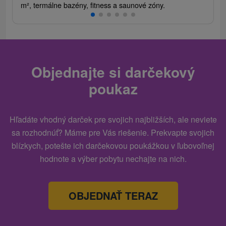
m², termálne bazény, fitness a saunové zóny.
Objednajte si darčekový
poukaz
Hľadáte vhodný darček pre svojich najbližších, ale neviete
sa rozhodnúť? Máme pre Vás riešenie. Prekvapte svojich
blízkych, potešte ich darčekovou poukážkou v ľubovoľnej
hodnote a výber pobytu nechajte na nich.
OBJEDNAŤ TERAZ