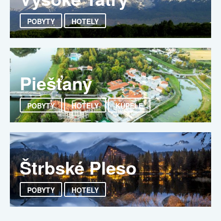
POBYTY
HOTELY
Piešťany
POBYTY
HOTELY
KÚPELE
Štrbské Pleso
POBYTY
HOTELY