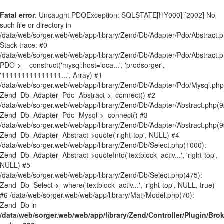
Fatal error
: Uncaught PDOException: SQLSTATE[HY000] [2002] No
such file or directory in
/data/web/sorger.web/web/app/library/Zend/Db/Adapter/Pdo/Abstract.
Stack trace: #0
/data/web/sorger.web/web/app/library/Zend/Db/Adapter/Pdo/Abstract.p
PDO->__construct('mysql:host=loca...', 'prodsorger',
'111111111111111...', Array) #1
/data/web/sorger.web/web/app/library/Zend/Db/Adapter/Pdo/Mysql.php
Zend_Db_Adapter_Pdo_Abstract->_connect() #2
/data/web/sorger.web/web/app/library/Zend/Db/Adapter/Abstract.php(9
Zend_Db_Adapter_Pdo_Mysql->_connect() #3
/data/web/sorger.web/web/app/library/Zend/Db/Adapter/Abstract.php(9
Zend_Db_Adapter_Abstract->quote('right-top', NULL) #4
/data/web/sorger.web/web/app/library/Zend/Db/Select.php(1000):
Zend_Db_Adapter_Abstract->quoteInto('textblock_activ...', 'right-top',
NULL) #5
/data/web/sorger.web/web/app/library/Zend/Db/Select.php(475):
Zend_Db_Select->_where('textblock_activ...', 'right-top', NULL, true)
#6 /data/web/sorger.web/web/app/library/Matj/Model.php(70):
Zend_Db in
/data/web/sorger.web/web/app/library/Zend/Controller/Plugin/Bro