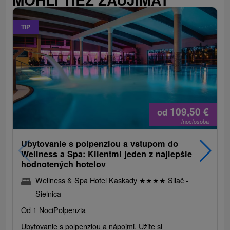
TIP
109,50
€
od
/noc/osoba
Ubytovanie s polpenziou a vstupom do
Wellness a Spa: Klientmi jeden z najlepšie
hodnotených hotelov
Wellness & Spa Hotel Kaskady
★
★
★
★
Sliač -
Sielnica
Od 1 Noci
Polpenzia
Ubytovanie s polpenziou a nápojmi. Užite si