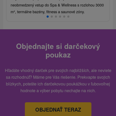
neobmedzený vstup do Spa & Wellness s rozlohou 3000
m², termálne bazény, fitness a saunové zóny.
Objednajte si darčekový
poukaz
Hľadáte vhodný darček pre svojich najbližších, ale neviete
sa rozhodnúť? Máme pre Vás riešenie. Prekvapte svojich
blízkych, potešte ich darčekovou poukážkou v ľubovoľnej
hodnote a výber pobytu nechajte na nich.
OBJEDNAŤ TERAZ