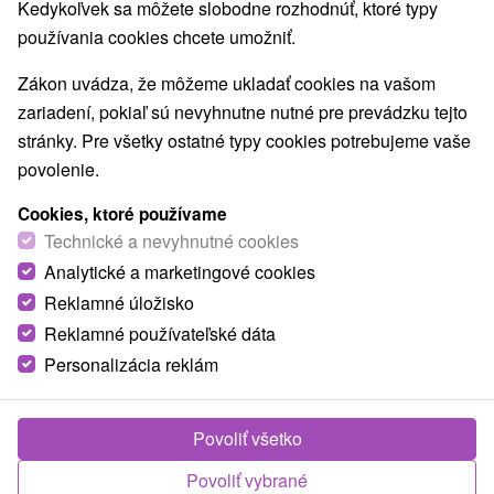
Kedykoľvek sa môžete slobodne rozhodnúť, ktoré typy
používania cookies chcete umožniť.
Zákon uvádza, že môžeme ukladať cookies na vašom
zariadení, pokiaľ sú nevyhnutne nutné pre prevádzku tejto
stránky. Pre všetky ostatné typy cookies potrebujeme vaše
povolenie.
Cookies, ktoré používame
Technické a nevyhnutné cookies
Analytické a marketingové cookies
Reklamné úložisko
Reklamné používateľské dáta
Personalizácia reklám
© OpenStreetMap
Turistický región
Stredné Slovensko, Podpoľanie, Banskobystrický kraj,
Povoliť všetko
Slovenské rudohorie, Pohronie, Poľana
Povoliť vybrané