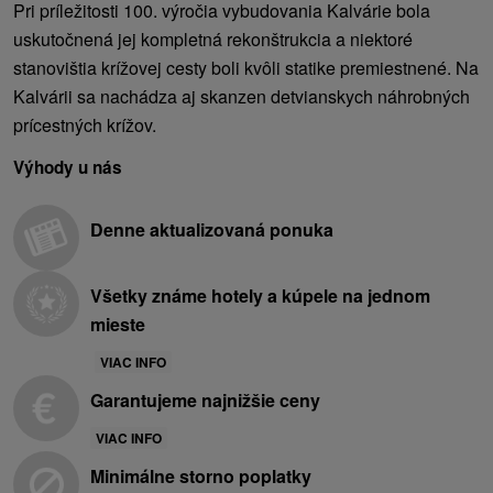
Pri príležitosti 100. výročia vybudovania Kalvárie bola
uskutočnená jej kompletná rekonštrukcia a niektoré
stanovištia krížovej cesty boli kvôli statike premiestnené. Na
Kalvárii sa nachádza aj skanzen detvianskych náhrobných
prícestných krížov.
Výhody u nás
Denne aktualizovaná ponuka
Všetky známe hotely a kúpele na jednom
mieste
VIAC INFO
Garantujeme najnižšie ceny
VIAC INFO
Minimálne storno poplatky