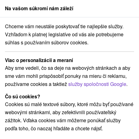
Na vašom súkromí nám záleží
člen skupiny
Sorger
Chceme vám neustále poskytovať tie najlepšie služby.
né Slovensko
Banskobystrický kraj
Detva
Pútnické miesto Detva
Vzhľadom k platnej legislatíve od vás ale potrebujeme
súhlas s používaním súborov cookies.
Pútnické miesto Detva
Viac o personalizácii a meraní
Domovská stránka
Navigovať do miesta
Aby sme vedeli, čo sa deje na webových stránkach a aby
sme vám mohli prispôsobiť ponuky na mieru či reklamu,
používame cookies a taktiež
služby spoločnosti Google
.
+421 45 54 55 243
detva@fara.sk
Čo sú cookies?
Facebook
Cookies sú malé textové súbory, ktoré môžu byť používané
webovými stránkami, aby zefektívnili používateľský
Google recenzie
zážitok. Vďaka cookies vám môžeme ponúkať služby
962 12 Detva
GPS:
podľa toho, čo naozaj hľadáte a chcete nájsť.
N +48° 33' 54.95''
E +19° 25' 27.62''