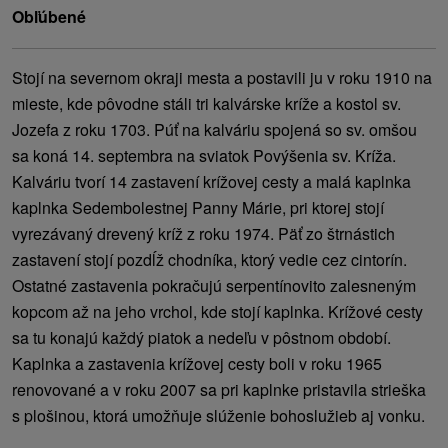
Obľúbené
Stojí na severnom okraji mesta a postavili ju v roku 1910 na
mieste, kde pôvodne stáli tri kalvárske kríže a kostol sv.
Jozefa z roku 1703. Púť na kalváriu spojená so sv. omšou
sa koná 14. septembra na sviatok Povýšenia sv. Kríža.
Kalváriu tvorí 14 zastavení krížovej cesty a malá kaplnka
kaplnka Sedembolestnej Panny Márie, pri ktorej stojí
vyrezávaný drevený kríž z roku 1974. Päť zo štrnástich
zastavení stojí pozdĺž chodníka, ktorý vedie cez cintorín.
Ostatné zastavenia pokračujú serpentínovito zalesneným
kopcom až na jeho vrchol, kde stojí kaplnka. Krížové cesty
sa tu konajú každý piatok a nedeľu v pôstnom období.
Kaplnka a zastavenia krížovej cesty boli v roku 1965
renovované a v roku 2007 sa pri kaplnke pristavila strieška
s plošinou, ktorá umožňuje slúženie bohoslužieb aj vonku.