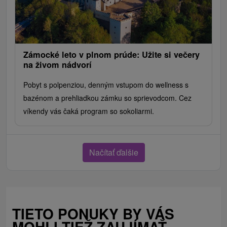
Zámocké leto v plnom prúde: Užite si večery
na živom nádvorí
Pobyt s polpenziou, denným vstupom do wellness s
bazénom a prehliadkou zámku so sprievodcom. Cez
víkendy vás čaká program so sokoliarmi.
Načítať ďalšie
TIETO PONUKY BY VÁS
MOHLI TIEŽ ZAUJÍMAŤ