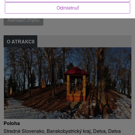
Našli ste chybu alebo nám chcete odporučiť novú atrakciu
Odmietnuť
Nahlásiť chybu
O ATRAKCII
Poloha
Stredné Slovensko, Banskobystrický kraj, Detva, Detva