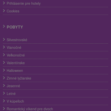
Prihlásenie pre hotely
Cookies
POBYTY
Silvestrovské
Vianočné
Veľkonočné
Valentínske
Halloween
Zimné lyžiarske
Jesenné
Letné
V kúpeľoch
Romantický víkend pre dvoch