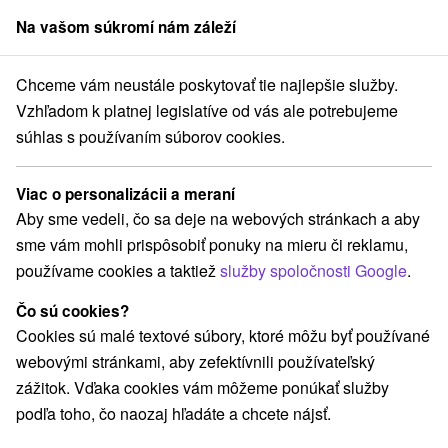
Na vašom súkromí nám záleží
člen skupiny
Sorger
Chceme vám neustále poskytovať tie najlepšie služby.
ensko
Nitriansky kraj
Komárno
Podunajské múzeum v Komárne
Vzhľadom k platnej legislatíve od vás ale potrebujeme
súhlas s používaním súborov cookies.
Podunajské múzeum v Komárne
Viac o personalizácii a meraní
Domovská stránka
Navigovať do miesta
Aby sme vedeli, čo sa deje na webových stránkach a aby
sme vám mohli prispôsobiť ponuky na mieru či reklamu,
+421 35 7731 476
používame cookies a taktiež
služby spoločnosti Google
.
muzeumkomarno@gmail.com
Čo sú cookies?
Facebook
Cookies sú malé textové súbory, ktoré môžu byť používané
webovými stránkami, aby zefektívnili používateľský
Google recenzie
zážitok. Vďaka cookies vám môžeme ponúkať služby
Palatínova 13
GPS:
podľa toho, čo naozaj hľadáte a chcete nájsť.
945 05 Komárno
N +49° 0' 0''
E +20° 0' 0''