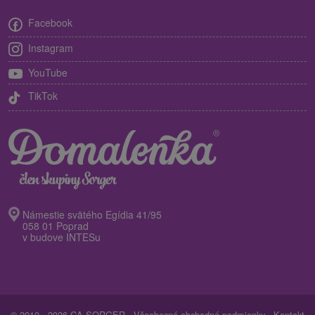
Facebook
Instagram
YouTube
TikTok
Námestie svätého Egídia 41/95
058 01 Poprad
v budove INTESu
© 2010 - 2026 CA SORGER -
Všeobecné obchodné podmienky
-
Kontakt