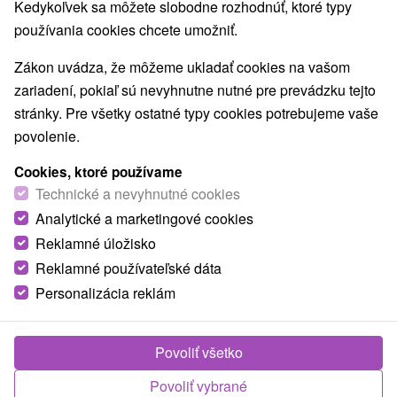
Kedykoľvek sa môžete slobodne rozhodnúť, ktoré typy
používania cookies chcete umožniť.
Zákon uvádza, že môžeme ukladať cookies na vašom
zariadení, pokiaľ sú nevyhnutne nutné pre prevádzku tejto
stránky. Pre všetky ostatné typy cookies potrebujeme vaše
povolenie.
Cookies, ktoré používame
Technické a nevyhnutné cookies
Analytické a marketingové cookies
Reklamné úložisko
Reklamné používateľské dáta
Personalizácia reklám
© OpenStreetMap
Našli ste chybu alebo nám chcete odporučiť novú atrakciu
Povoliť všetko
Nahlásiť chybu
Povoliť vybrané