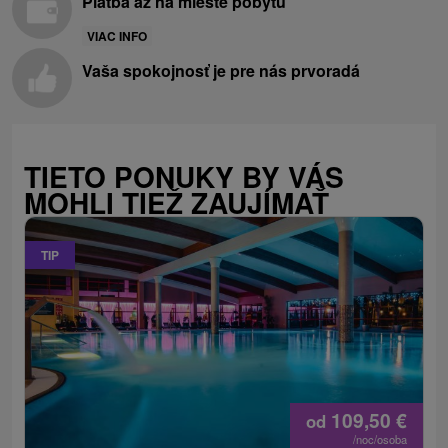
Platba až na mieste pobytu
VIAC INFO
Vaša spokojnosť je pre nás prvoradá
TIETO PONUKY BY VÁS
MOHLI TIEŽ ZAUJÍMAŤ
TIP
109,50
€
od
/noc/osoba