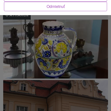
Odmietnuť
O ATRAKCII