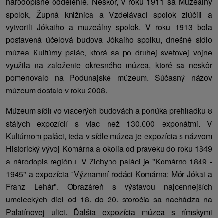
národopisné oddelenie. Neskôr, v roku 1911 sa Muzeálny
spolok, Župná knižnica a Vzdelávací spolok zlúčili a
vytvorili Jókaiho a muzeálny spolok. V roku 1913 bola
postavená účelová budova Jókaiho spolku, dnešné sídlo
múzea Kultúrny palác, ktorá sa po druhej svetovej vojne
využila na založenie okresného múzea, ktoré sa neskôr
pomenovalo na Podunajské múzeum. Súčasný názov
múzeum dostalo v roku 2008.
Múzeum sídli vo viacerých budovách a ponúka prehliadku 8
stálych expozícií s viac než 130.000 exponátmi. V
Kultúrnom paláci, teda v sídle múzea je expozícia s názvom
Historický vývoj Komárna a okolia od praveku do roku 1849
a národopis regiónu. V Zichyho paláci je "Komárno 1849 -
1945" a expozícia "Významní rodáci Komárna: Mór Jókai a
Franz Lehár". Obrazáreň s výstavou najcennejších
umeleckých diel od 18. do 20. storočia sa nachádza na
Palatínovej ulici. Ďalšia expozícia múzea s rímskymi