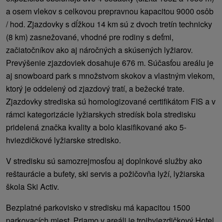
a osem vlekov s celkovou prepravnou kapacitou 9000 osôb
/ hod. Zjazdovky s dĺžkou 14 km sú z dvoch tretín technicky
(8 km) zasnežované, vhodné pre rodiny s deťmi,
začiatočníkov ako aj náročných a skúsených lyžiarov.
Prevýšenie zjazdoviek dosahuje 676 m. Súčasťou areálu je
aj snowboard park s množstvom skokov a vlastným vlekom,
ktorý je oddelený od zjazdový tratí, a bežecké trate.
Zjazdovky strediska sú homologizované certifikátom FIS a v
rámci kategorizácie lyžiarskych stredísk bola stredisku
pridelená značka kvality a bolo klasifikované ako 5-
hviezdičkové lyžiarske stredisko.
V stredisku sú samozrejmosťou aj doplnkové služby ako
reštaurácie a bufety, ski servis a požičovňa lyží, lyžiarska
škola Ski Activ.
Bezplatné parkovisko v stredisku má kapacitou 1500
parkovacích miest. Priamo v areáli je trojhviezdičkový Hotel