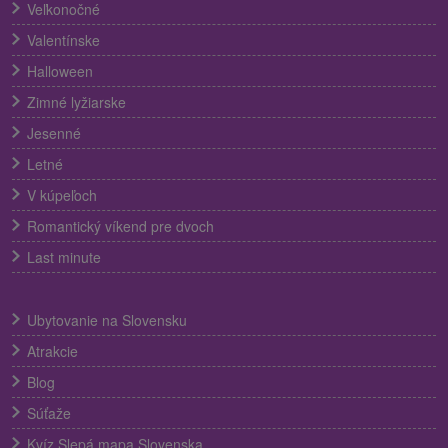
Veľkonočné
Valentínske
Halloween
Zimné lyžiarske
Jesenné
Letné
V kúpeľoch
Romantický víkend pre dvoch
Last minute
Ubytovanie na Slovensku
Atrakcie
Blog
Súťaže
Kvíz Slepá mapa Slovenska