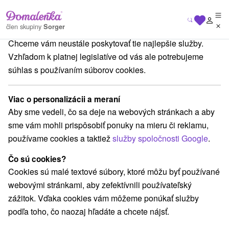
Na vašom súkromí nám záleží
člen skupiny
Sorger
Chceme vám neustále poskytovať tie najlepšie služby.
inský kraj
Dolný Kubín
Lyžiarske stredisko Ski Park Kubínska hoľa
Vzhľadom k platnej legislatíve od vás ale potrebujeme
súhlas s používaním súborov cookies.
Lyžiarske stredisko Ski Park
Kubínska hoľa
Viac o personalizácii a meraní
Aby sme vedeli, čo sa deje na webových stránkach a aby
Domovská stránka
Navigovať do miesta
sme vám mohli prispôsobiť ponuky na mieru či reklamu,
používame cookies a taktiež
služby spoločnosti Google
.
+421 915 595 311
info@kubinska.sk
Čo sú cookies?
Cookies sú malé textové súbory, ktoré môžu byť používané
Facebook
webovými stránkami, aby zefektívnili používateľský
zážitok. Vďaka cookies vám môžeme ponúkať služby
Google recenzie
podľa toho, čo naozaj hľadáte a chcete nájsť.
Ski Park Kubínska hoľa
GPS:
026 01 Dolný Kubín
N +49° 15' 41.92''