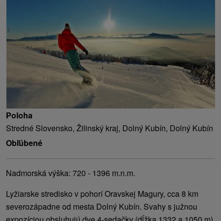
Poloha
Stredné Slovensko, Žilinský kraj, Dolný Kubín, Dolný Kubín
Obľúbené
Nadmorská výška: 720 - 1396 m.n.m.
Lyžiarske stredisko v pohorí Oravskej Magury, cca 8 km
severozápadne od mesta Dolný Kubín. Svahy s južnou
expozíciou obsluhujú dve 4-sedačky (dĺžka 1332 a 1050 m)