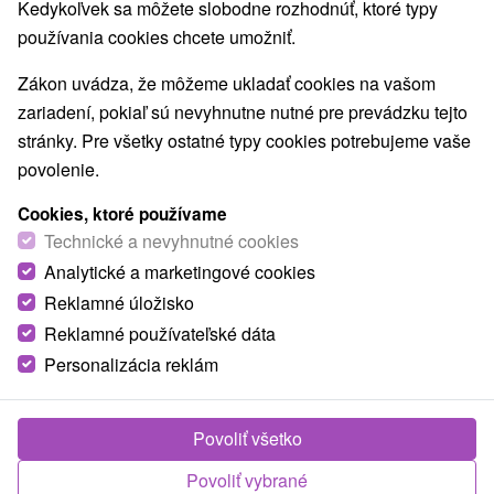
Kedykoľvek sa môžete slobodne rozhodnúť, ktoré typy
E +19° 15' 42.04''
používania cookies chcete umožniť.
Zákon uvádza, že môžeme ukladať cookies na vašom
zariadení, pokiaľ sú nevyhnutne nutné pre prevádzku tejto
stránky. Pre všetky ostatné typy cookies potrebujeme vaše
povolenie.
Cookies, ktoré používame
Technické a nevyhnutné cookies
Analytické a marketingové cookies
Reklamné úložisko
Reklamné používateľské dáta
Personalizácia reklám
© OpenStreetMap
Povoliť všetko
Turistický región
Orava, Malá Fatra, Severné Slovensko, Žilinský kraj,
Povoliť vybrané