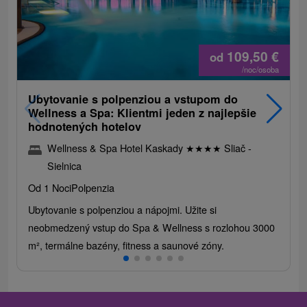
109,50
€
od
/noc/osoba
Ubytovanie s polpenziou a vstupom do
Wellness a Spa: Klientmi jeden z najlepšie
hodnotených hotelov
Wellness & Spa Hotel Kaskady
★
★
★
★
Sliač -
Sielnica
Od 1 Noci
Polpenzia
Ubytovanie s polpenziou a nápojmi. Užite si
neobmedzený vstup do Spa & Wellness s rozlohou 3000
m², termálne bazény, fitness a saunové zóny.