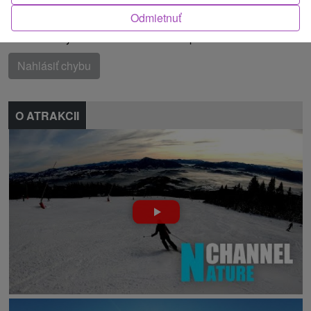
Chočské vrchy, Kubínska Hoľa, Oravská Magura
Odmietnuť
Našli ste chybu alebo nám chcete odporučiť novú atrakciu
Nahlásiť chybu
O ATRAKCII