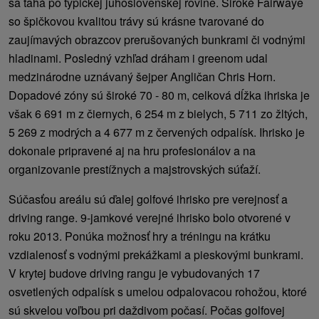
sa ťahá po typickej juhoslovenskej rovine. Široké Fairwaye
so špičkovou kvalitou trávy sú krásne tvarované do
zaujímavých obrazcov prerušovaných bunkrami či vodnými
hladinami. Posledný vzhľad dráham i greenom udal
medzinárodne uznávaný šejper Angličan Chris Horn.
Dopadové zóny sú široké 70 - 80 m, celková dĺžka ihriska je
však 6 691 m z čiernych, 6 254 m z bielych, 5 711 zo žltých,
5 269 z modrých a 4 677 m z červených odpalísk. Ihrisko je
dokonale pripravené aj na hru profesionálov a na
organizovanie prestížnych a majstrovských súťaží.
Súčasťou areálu sú ďalej golfové ihrisko pre verejnosť a
driving range. 9-jamkové verejné ihrisko bolo otvorené v
roku 2013. Ponúka možnosť hry a tréningu na krátku
vzdialenosť s vodnými prekážkami a pieskovými bunkrami.
V krytej budove driving rangu je vybudovaných 17
osvetlených odpalísk s umelou odpalovacou rohožou, ktoré
sú skvelou voľbou pri daždivom počasí. Počas golfovej