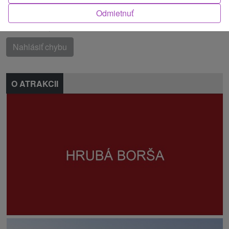
jazerá
Odmietnuť
Našli ste chybu alebo nám chcete odporučiť novú atrakciu
Nahlásiť chybu
O ATRAKCII