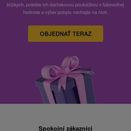
blízkych, potešte ich darčekovou poukážkou v ľubovoľnej
hodnote a výber pobytu nechajte na nich.
OBJEDNAŤ TERAZ
Spokojní zákazníci