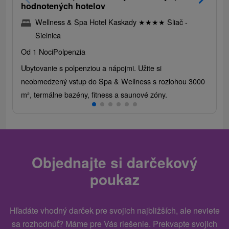
hodnotených hotelov
Wellness & Spa Hotel Kaskady
★
★
★
★
Sliač -
Sielnica
Od 1 Noci
Polpenzia
Ubytovanie s polpenziou a nápojmi. Užite si
neobmedzený vstup do Spa & Wellness s rozlohou 3000
m², termálne bazény, fitness a saunové zóny.
Objednajte si darčekový
poukaz
Hľadáte vhodný darček pre svojich najbližších, ale neviete
sa rozhodnúť? Máme pre Vás riešenie. Prekvapte svojich