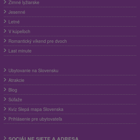
Zimné lyžiarske
Jesenné
Letné
V kúpeľoch
Romantický víkend pre dvoch
Last minute
Ubytovanie na Slovensku
Atrakcie
Blog
Súťaže
Kvíz Slepá mapa Slovenska
Prihlásenie pre ubytovateľa
SOCIÁLNE SIETE A ADRESA