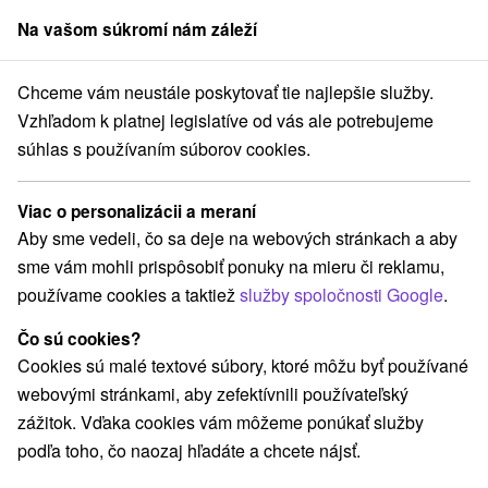
Na vašom súkromí nám záleží
člen skupiny
Sorger
Chceme vám neustále poskytovať tie najlepšie služby.
Bratislavský kraj
Hrubá Borša
Golfový areál Green Resort Borša
Vzhľadom k platnej legislatíve od vás ale potrebujeme
súhlas s používaním súborov cookies.
Golfový areál Green Resort Borša
Viac o personalizácii a meraní
Domovská stránka
Navigovať do miesta
Aby sme vedeli, čo sa deje na webových stránkach a aby
sme vám mohli prispôsobiť ponuky na mieru či reklamu,
používame cookies a taktiež
služby spoločnosti Google
.
+421 902 602 737
recepcia@golfborsa.sk
Čo sú cookies?
Facebook
Cookies sú malé textové súbory, ktoré môžu byť používané
webovými stránkami, aby zefektívnili používateľský
Google recenzie
zážitok. Vďaka cookies vám môžeme ponúkať služby
Golfová 592/61
GPS:
podľa toho, čo naozaj hľadáte a chcete nájsť.
925 23 Hrubá Borša
N +48° 10' 32.7''
E +17° 29' 51.49''