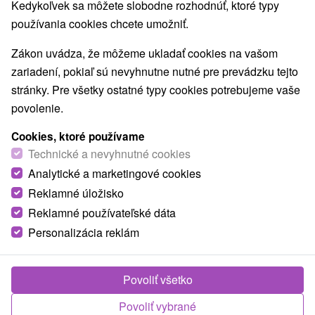
Kedykoľvek sa môžete slobodne rozhodnúť, ktoré typy
používania cookies chcete umožniť.
Zákon uvádza, že môžeme ukladať cookies na vašom
zariadení, pokiaľ sú nevyhnutne nutné pre prevádzku tejto
stránky. Pre všetky ostatné typy cookies potrebujeme vaše
povolenie.
Cookies, ktoré používame
Technické a nevyhnutné cookies
Analytické a marketingové cookies
Reklamné úložisko
Reklamné používateľské dáta
Personalizácia reklám
© OpenStreetMap
Turistický región
Západné Slovensko, Bratislava a okolie, Južné Slovensko,
Povoliť všetko
Podunajská nížina, Bratislavský kraj, Slnečné Senecké
Povoliť vybrané