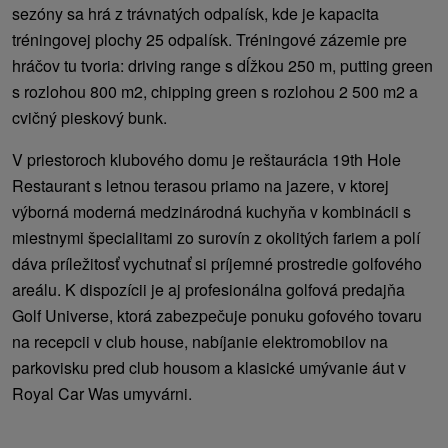
sezóny sa hrá z trávnatých odpalísk, kde je kapacita
tréningovej plochy 25 odpalísk. Tréningové zázemie pre
hráčov tu tvoria: driving range s dĺžkou 250 m, putting green
s rozlohou 800 m2, chipping green s rozlohou 2 500 m2 a
cvičný pieskový bunk.
V priestoroch klubového domu je reštaurácia 19th Hole
Restaurant s letnou terasou priamo na jazere, v ktorej
výborná moderná medzinárodná kuchyňa v kombinácii s
miestnymi špecialitami zo surovín z okolitých fariem a polí
dáva príležitosť vychutnať si príjemné prostredie golfového
areálu. K dispozícii je aj profesionálna golfová predajňa
Golf Universe, ktorá zabezpečuje ponuku gofového tovaru
na recepcii v club house, nabíjanie elektromobilov na
parkovisku pred club housom a klasické umývanie áut v
Royal Car Was umyvárni.