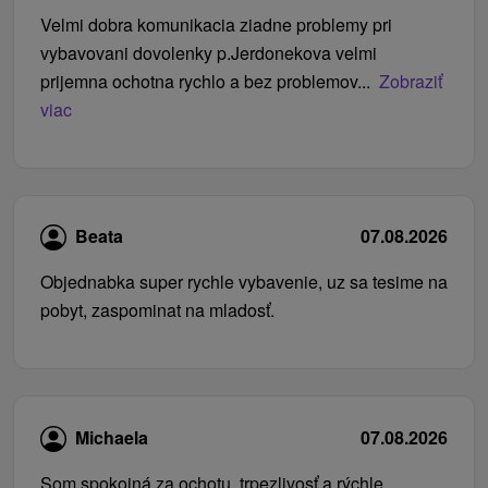
Velmi dobra komunikacia ziadne problemy pri
vybavovani dovolenky p.Jerdonekova velmi
prijemna ochotna rychlo a bez problemov...
Zobraziť
viac
Beata
07.08.2026
Objednabka super rychle vybavenie, uz sa tesime na
pobyt, zaspominat na mladosť.
Michaela
07.08.2026
Som spokojná za ochotu, trpezlivosť a rýchle