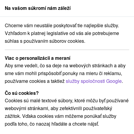
Na vašom súkromí nám záleží
člen skupiny
Sorger
Chceme vám neustále poskytovať tie najlepšie služby.
Apartmány
Východné Slovensko
Prešovský kraj
Mengusovce
Vzhľadom k platnej legislatíve od vás ale potrebujeme
súhlas s používaním súborov cookies.
Apartmány v Mengusovciach
Viac o personalizácii a meraní
Kategórie
Aby sme vedeli, čo sa deje na webových stránkach a aby
sme vám mohli prispôsobiť ponuky na mieru či reklamu,
Všetky kategórie
Hotely
Apartmány
(1)
(2)
používame cookies a taktiež
služby spoločnosti Google
.
Chaty na prenájom
Drevenice
Penzióny
(4)
(2)
(3)
Priváty
(3)
Čo sú cookies?
Cookies sú malé textové súbory, ktoré môžu byť používané
webovými stránkami, aby zefektívnili používateľský
Vyberte lokalitu alebo termín
zážitok. Vďaka cookies vám môžeme ponúkať služby
podľa toho, čo naozaj hľadáte a chcete nájsť.
NAJLACNEJŠIE
NAJDRAHŠIE
PODĽA 
VŠETKY