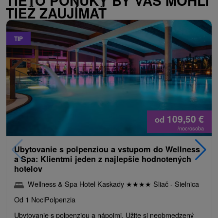
TIETO PONUKY BY VÁS MOHLI
TIEŽ ZAUJÍMAŤ
TIP
109,50
€
od
/noc/osoba
Ubytovanie s polpenziou a vstupom do Wellness
a Spa: Klientmi jeden z najlepšie hodnotených
hotelov
Wellness & Spa Hotel Kaskady
★
★
★
★
Sliač - Sielnica
Od 1 Noci
Polpenzia
Ubytovanie s polpenziou a nápojmi. Užite si neobmedzený