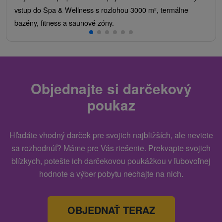
vstup do Spa & Wellness s rozlohou 3000 m², termálne
bazény, fitness a saunové zóny.
Objednajte si darčekový
poukaz
Hľadáte vhodný darček pre svojich najbližších, ale neviete
sa rozhodnúť? Máme pre Vás riešenie. Prekvapte svojich
blízkych, potešte ich darčekovou poukážkou v ľubovoľnej
hodnote a výber pobytu nechajte na nich.
OBJEDNAŤ TERAZ