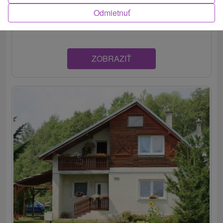
Priestranný apartmán na prízemí rodinného domu,
Odmietnuť
situovaný v tichej časti obce s nezabudnuteľným...
ZOBRAZIŤ