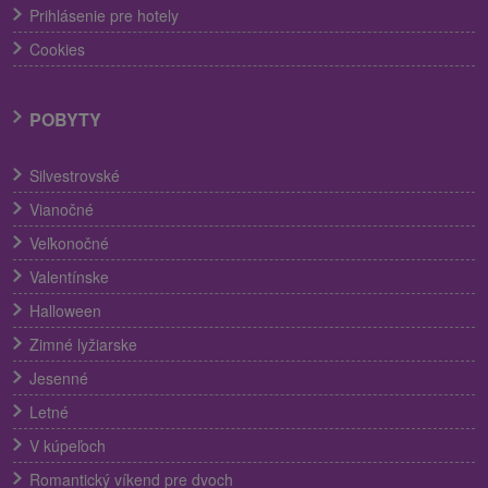
Prihlásenie pre hotely
Cookies
POBYTY
Silvestrovské
Vianočné
Veľkonočné
Valentínske
Halloween
Zimné lyžiarske
Jesenné
Letné
V kúpeľoch
Romantický víkend pre dvoch