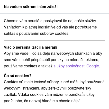
Na vašom súkromí nám záleží
člen skupiny
Sorger
Chceme vám neustále poskytovať tie najlepšie služby.
Apartmány
Stredné Slovensko
Žilinský kraj
Kvačany
Vzhľadom k platnej legislatíve od vás ale potrebujeme
súhlas s používaním súborov cookies.
Apartmány v Kvačanoch
Viac o personalizácii a meraní
Kategórie
Aby sme vedeli, čo sa deje na webových stránkach a aby
sme vám mohli prispôsobiť ponuky na mieru či reklamu,
Všetky kategórie
Apartmány
Chaty na prenájom
(2)
(2)
používame cookies a taktiež
služby spoločnosti Google
.
Drevenice
Penzióny
Priváty
(3)
(1)
(1)
Čo sú cookies?
Cookies sú malé textové súbory, ktoré môžu byť používané
Vyberte lokalitu alebo termín
webovými stránkami, aby zefektívnili používateľský
zážitok. Vďaka cookies vám môžeme ponúkať služby
NAJLACNEJŠIE
NAJDRAHŠIE
PODĽA 
VŠETKY
podľa toho, čo naozaj hľadáte a chcete nájsť.