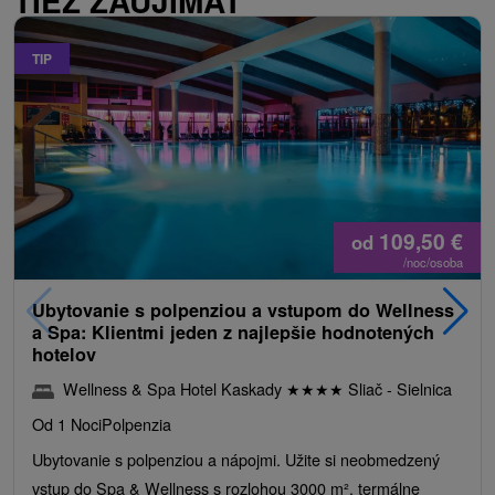
TIEŽ ZAUJÍMAŤ
TIP
109,50
€
od
/noc/osoba
Ubytovanie s polpenziou a vstupom do Wellness
a Spa: Klientmi jeden z najlepšie hodnotených
hotelov
Wellness & Spa Hotel Kaskady
★
★
★
★
Sliač - Sielnica
Od 1 Noci
Polpenzia
Ubytovanie s polpenziou a nápojmi. Užite si neobmedzený
vstup do Spa & Wellness s rozlohou 3000 m², termálne