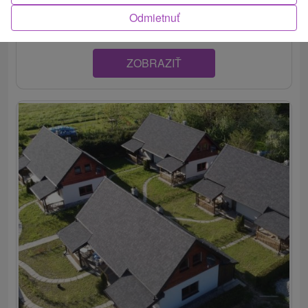
Kvačany. Ponúka 2 spálne, plne zariadenú kuchyňu a...
Odmietnuť
ZOBRAZIŤ