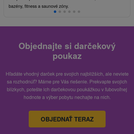
bazény, fitness a saunové zóny.
Objednajte si darčekový
poukaz
Hľadáte vhodný darček pre svojich najbližších, ale neviete
sa rozhodnúť? Máme pre Vás riešenie. Prekvapte svojich
blízkych, potešte ich darčekovou poukážkou v ľubovoľnej
hodnote a výber pobytu nechajte na nich.
OBJEDNAŤ TERAZ