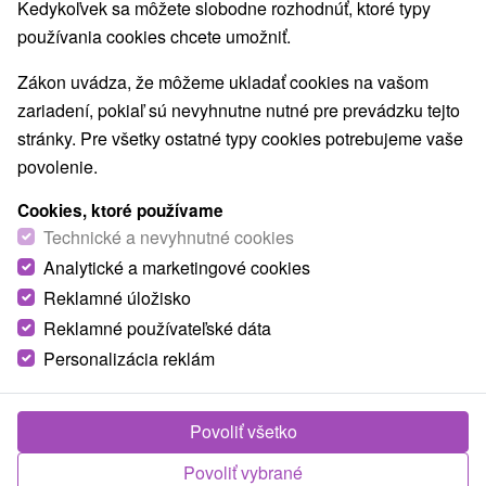
Kedykoľvek sa môžete slobodne rozhodnúť, ktoré typy
používania cookies chcete umožniť.
Zákon uvádza, že môžeme ukladať cookies na vašom
zariadení, pokiaľ sú nevyhnutne nutné pre prevádzku tejto
stránky. Pre všetky ostatné typy cookies potrebujeme vaše
povolenie.
Cookies, ktoré používame
Technické a nevyhnutné cookies
Analytické a marketingové cookies
Reklamné úložisko
Reklamné používateľské dáta
Personalizácia reklám
Apartmán za Hostincom Kvačany
Kvačany
Povoliť všetko
Apartmán v čarokrásnom liptovskom regióne, v obci
Povoliť vybrané