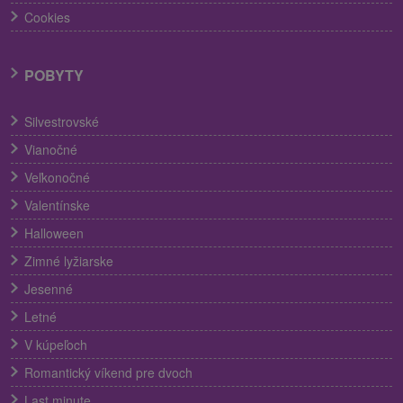
Cookies
POBYTY
Silvestrovské
Vianočné
Veľkonočné
Valentínske
Halloween
Zimné lyžiarske
Jesenné
Letné
V kúpeľoch
Romantický víkend pre dvoch
Last minute