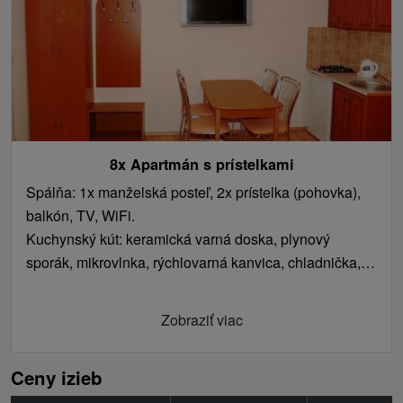
8x Apartmán s prístelkami
Spálňa: 1x manželská posteľ, 2x prístelka (pohovka),
balkón, TV, WiFi.
Kuchynský kút: keramická varná doska, plynový
sporák, mikrovlnka, rýchlovarná kanvica, chladnička,
mraznička.
Kúpeľňa s toaletou: sprchovací kút, umývadlo, WC.
Zobraziť viac
Ceny izieb