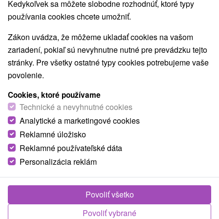
Navigovať do miesta
Kedykoľvek sa môžete slobodne rozhodnúť, ktoré typy
používania cookies chcete umožniť.
O ZARIADENÍ
VYBAVENIE
Zákon uvádza, že môžeme ukladať cookies na vašom
zariadení, pokiaľ sú nevyhnutne nutné pre prevádzku tejto
stránky. Pre všetky ostatné typy cookies potrebujeme vaše
povolenie.
Cookies, ktoré používame
Technické a nevyhnutné cookies
Analytické a marketingové cookies
Reklamné úložisko
Reklamné používateľské dáta
Personalizácia reklám
Povoliť všetko
Povoliť vybrané