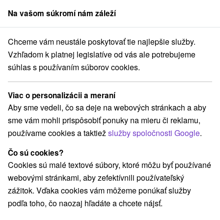
Na vašom súkromí nám záleží
člen skupiny
Sorger
Chceme vám neustále poskytovať tie najlepšie služby.
vský kraj
Veľký Meder
Turistická ubytovňa u Marcely Veľký Meder
Vzhľadom k platnej legislatíve od vás ale potrebujeme
súhlas s používaním súborov cookies.
Turistická ubytovňa u Marcely
Veľký Meder
Viac o personalizácii a meraní
Veľký Meder
Aby sme vedeli, čo sa deje na webových stránkach a aby
sme vám mohli prispôsobiť ponuky na mieru či reklamu,
používame cookies a taktiež
služby spoločnosti Google
.
Rezervovať cez booking
Čo sú cookies?
Cookies sú malé textové súbory, ktoré môžu byť používané
webovými stránkami, aby zefektívnili používateľský
REZERVÁCIA A VÝBER POBYTU
zážitok. Vďaka cookies vám môžeme ponúkať služby
Kontaktujte priamo ubytovateľa.
podľa toho, čo naozaj hľadáte a chcete nájsť.