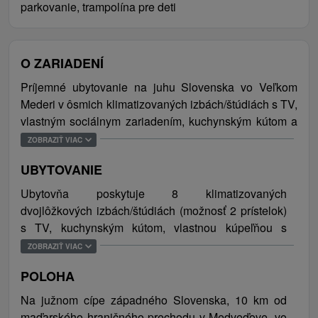
parkovanie, trampolína pre deti
O ZARIADENÍ
Príjemné ubytovanie na juhu Slovenska vo Veľkom
Mederi v ôsmich klimatizovaných izbách/štúdiách s TV,
vlastným sociálnym zariadením, kuchynským kútom a
balkónom. V exteriéri si je možné príjemne posedieť na
ZOBRAZIŤ VIAC
zastrešenej terase a v altánku s grilom. Pre
UBYTOVANIE
najmenších návštevníkov sú pripravené detské hračky
a trampolína. Samozrejmosťou je bezplatné WiFi
Ubytovňa poskytuje 8 klimatizovaných
pripojenie na internet a parkovanie zabezpečené
dvojlôžkových izbách/štúdiách (možnosť 2 prístelok)
priamo vo dvore objektu (10 parkovacích miest). Po
s TV, kuchynským kútom, vlastnou kúpeľňou s
dohode je možný aj pobyt s domácim zvieraťom.
toaletou (sprchový kút, umývadlo) a balkónom.
ZOBRAZIŤ VIAC
Ubytovanie a prostredie je ideálne na strávenie letnej
Celková kapacita ubytovania je 32 osôb (16 lôžok,
dovolenky pre rodiny s deťmi, páry a skupiny priateľov.
POLOHA
16 prísteliek).
Na južnom cípe západného Slovenska, 10 km od
Mestečko Žitného ostrova je jedným z
maďarského hraničného prechodu v Medveďove, vo