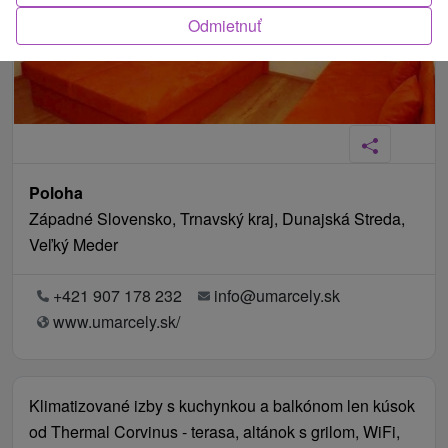
Odmietnuť
Poloha
Západné Slovensko, Trnavský kraj, Dunajská Streda,
Veľký Meder
+421 907 178 232
info@umarcely.sk
www.umarcely.sk/
Klimatizované izby s kuchynkou a balkónom len kúsok
od Thermal Corvinus - terasa, altánok s grilom, WiFi,