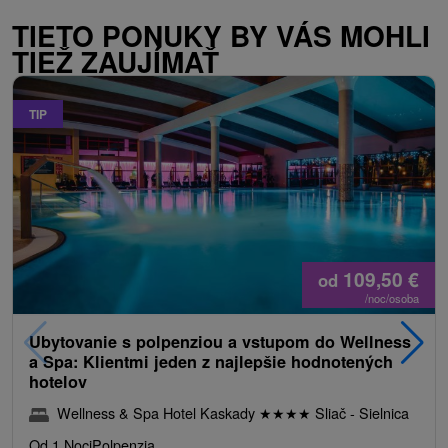
TIETO PONUKY BY VÁS MOHLI
TIEŽ ZAUJÍMAŤ
TIP
109,50
€
od
/noc/osoba
Ubytovanie s polpenziou a vstupom do Wellness
a Spa: Klientmi jeden z najlepšie hodnotených
hotelov
Wellness & Spa Hotel Kaskady
★
★
★
★
Sliač - Sielnica
Od 1 Noci
Polpenzia