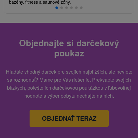
bazény, fitness a saunové zóny.
Objednajte si darčekový
poukaz
Hľadáte vhodný darček pre svojich najbližších, ale neviete
sa rozhodnúť? Máme pre Vás riešenie. Prekvapte svojich
blízkych, potešte ich darčekovou poukážkou v ľubovoľnej
hodnote a výber pobytu nechajte na nich.
OBJEDNAŤ TERAZ