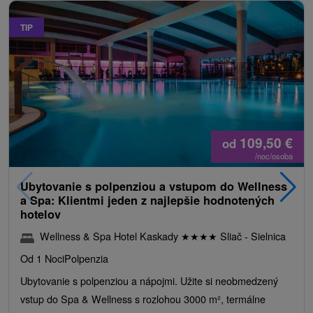
TIP
109,50
€
od
/noc/osoba
Ubytovanie s polpenziou a vstupom do Wellness
a Spa: Klientmi jeden z najlepšie hodnotených
hotelov
Wellness & Spa Hotel Kaskady
★
★
★
★
Sliač - Sielnica
Od 1 Noci
Polpenzia
Ubytovanie s polpenziou a nápojmi. Užite si neobmedzený
vstup do Spa & Wellness s rozlohou 3000 m², termálne