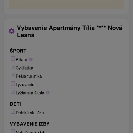
čajová kanvica)
Vybavenie Apartmány Tília **** Nová
Lesná
ŠPORT
Biliard
Cyklistika
Pešia turistika
Lyžovanie
Lyžiarska škola
DETI
Detská stolička
VYBAVENIE IZBY
Nefajčiarske izby