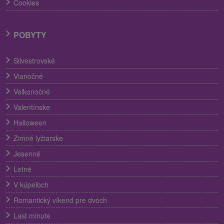
Cookies
POBYTY
Silvestrovské
Vianočné
Veľkonočné
Valentínske
Halloween
Zimné lyžiarske
Jesenné
Letné
V kúpeľoch
Romantický víkend pre dvoch
Last minute