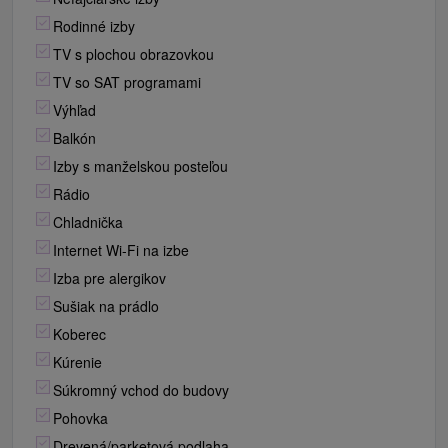
Rodinné izby
TV s plochou obrazovkou
TV so SAT programami
Výhľad
Balkón
Izby s manželskou posteľou
Rádio
Chladnička
Internet Wi-Fi na izbe
Izba pre alergikov
Sušiak na prádlo
Koberec
Kúrenie
Súkromný vchod do budovy
Pohovka
Drevená/parketová podlaha