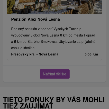
Penzión Alex Nová Lesná
Rodinný penzión v podhorí Vysokých Tatier je
vybudovaný v obci Nová Lesná 8 km od mesta Poprad
a 5 km od Starého Smokovca. Ubytovanie za prijateľnú
cenu je ideálnou...
Prešovský kraj -
Nová Lesná
0.06 Km
Načítať ďalšie
TIETO PONUKY BY VÁS MOHLI
TIEŽ ZAUJÍMAŤ