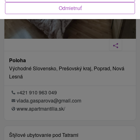
Odmietnuť
Poloha
Východné Slovensko, Prešovský kraj, Poprad, Nová
Lesná
+421 910 963 049
vlada.gasparova@gmail.com
www.apartmantilia.sk/
Štýlové ubytovanie pod Tatrami