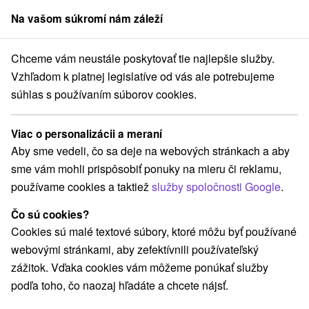
Na vašom súkromí nám záleží
člen skupiny
Sorger
Chceme vám neustále poskytovať tie najlepšie služby.
ko
Prešovský kraj
Nová Lesná
Apartmány Tília **** Nová Lesná
Vzhľadom k platnej legislatíve od vás ale potrebujeme
súhlas s používaním súborov cookies.
Apartmány Tília
★
★
★
★
Nová
Lesná
Viac o personalizácii a meraní
Nová Lesná
Aby sme vedeli, čo sa deje na webových stránkach a aby
sme vám mohli prispôsobiť ponuky na mieru či reklamu,
používame cookies a taktiež
služby spoločnosti Google
.
Rezervovať cez booking
Čo sú cookies?
Cookies sú malé textové súbory, ktoré môžu byť používané
webovými stránkami, aby zefektívnili používateľský
REZERVÁCIA A VÝBER POBYTU
zážitok. Vďaka cookies vám môžeme ponúkať služby
Kontaktujte priamo ubytovateľa.
podľa toho, čo naozaj hľadáte a chcete nájsť.