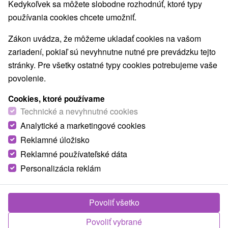
Navigovať do miesta
Kedykoľvek sa môžete slobodne rozhodnúť, ktoré typy
používania cookies chcete umožniť.
O ZARIADENÍ
VYBAVENIE
Zákon uvádza, že môžeme ukladať cookies na vašom
zariadení, pokiaľ sú nevyhnutne nutné pre prevádzku tejto
stránky. Pre všetky ostatné typy cookies potrebujeme vaše
povolenie.
Cookies, ktoré používame
Technické a nevyhnutné cookies
Analytické a marketingové cookies
Reklamné úložisko
Reklamné používateľské dáta
Personalizácia reklám
Povoliť všetko
Povoliť vybrané