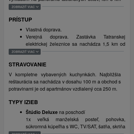
od podtatranského mesta Poprad s celoročne
ZOBRAZIŤ VIAC
otvoreným aquaparkom. Lyžiarske stredisko
PRÍSTUP
Hrebienok je vzdialené 7 km a lyžiarske a turistické
stredisko Tatranská Lomnica 8 km. Vzdialenosť
Vlastná doprava.
apartmánov od turistického centra Štrbské Pleso je
Verejná doprava. Zastávka Tatranskej
cca 20 km.
elektrickej železnice sa nachádza 1,5 km od
objektu.
ZOBRAZIŤ VIAC
STRAVOVANIE
V kompletne vybavených kuchynkách. Najbližšia
reštaurácia sa nachádza v dosahu 100 m a obchod s
potravinami je od apartmánov vzdialený cca 250 m.
TYPY IZIEB
Štúdio Deluxe
na poschodí
1x veľká manželská posteľ, pohovka,
súkromná kúpeľňa s WC, TV/SAT, šatňa, skriňa
alebo šatník, detská vysoká stolička, priestor