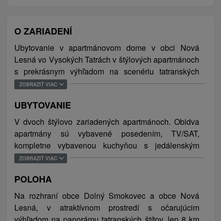
O ZARIADENÍ
Ubytovanie v apartmánovom dome v obci Nová
Lesná vo Vysokých Tatrách v štýlových apartmánoch
s prekrásnym výhľadom na scenériu tatranských
štítov. K dispozícii je hosťom bezplatné WiFi
ZOBRAZIŤ VIAC
pripojenie na internet, súkromné parkovisko, terasa a
UBYTOVANIE
záhrada. Objekt je bez výťahu.
V dvoch štýlovo zariadených apartmánoch. Obidva
Okolie a Vysoké Tatry poskytujú návštevníkom
apartmány sú vybavené posedením, TV/SAT,
bohaté možnosti výletov a aktívneho športového
kompletne vybavenou kuchyňou s jedálenským
vyžitia v každom ročnom období. Na svoje si tu
sedením a sociálnym zariadením (sprchový kút,
ZOBRAZIŤ VIAC
zaručene prídu všetci nadšenci prírody,
toaleta). Kapacita jednospálňového apartmánu
vysokohorských túr, lyžovania, milovníci histórie a
POLOHA
Deluxe sú 4 osoby a štúdia Deluxe taktiež 4 osoby.
kultúry, ale i aquaparkov. Prostredie je ideálne nielen
Na rozhraní obce Dolný Smokovec a obce Nová
pre rodiny s deťmi, ale pre všetkých aktívnych i
Lesná, v atraktívnom prostredí s očarujúcim
pasívnych návštevníkov a milovníkov Tatier.
výhľadom na panorámu tatranských štítov, len 8 km