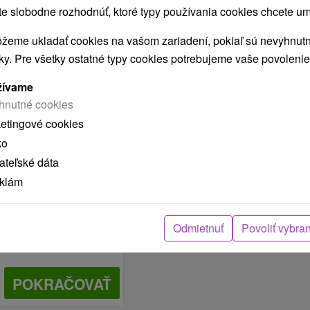
 slobodne rozhodnúť, ktoré typy používania cookies chcete um
žeme ukladať cookies na vašom zariadení, pokiaľ sú nevyhnutn
nky. Pre všetky ostatné typy cookies potrebujeme vaše povolenie
žívame
hnutné cookies
ketingové cookies
ko
teľské dáta
eklám
Odmietnuť
Povoliť vybra
POKRAČOVAŤ