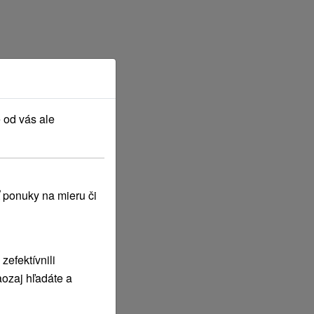
 od vás ale
 ponuky na mieru či
efektívnili
ozaj hľadáte a