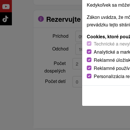
Kúpeľňa
Kedykoľvek sa môžete
sprchovací kút, umývadlo,
záchod, rebríkový radiátor,
Zákon uvádza, že mô
Rezervujte si pobyt
polička a zásuvka pre
prevádzku tejto strá
elektrické spotrebiče
Príchod
Cookies, ktoré pou
Technické a nevy
Odchod
Analytické a mar
Reklamné úložis
Počet
Reklamné používa
dospelých
Personalizácia r
Počet detí