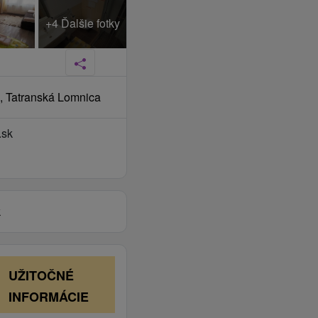
+4 Ďalšie fotky
, Tatranská Lomnica
.sk
k
UŽITOČNÉ
INFORMÁCIE