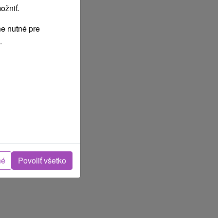
ožniť.
e nutné pre
.
né
Povoliť všetko