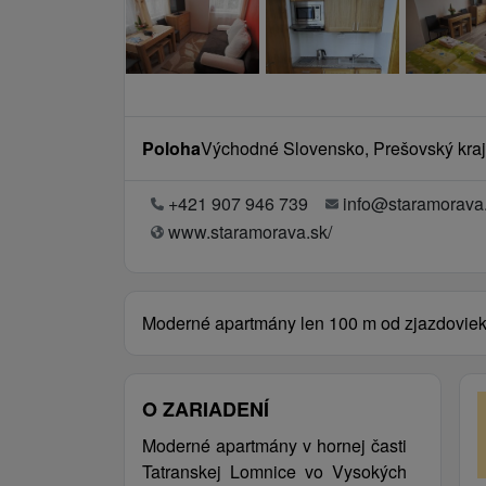
Poloha
Východné Slovensko, Prešovský kraj
+421 907 946 739
info@staramorava
www.staramorava.sk/
Moderné apartmány len 100 m od zjazdovie
O ZARIADENÍ
Moderné apartmány v hornej časti
Tatranskej Lomnice vo Vysokých