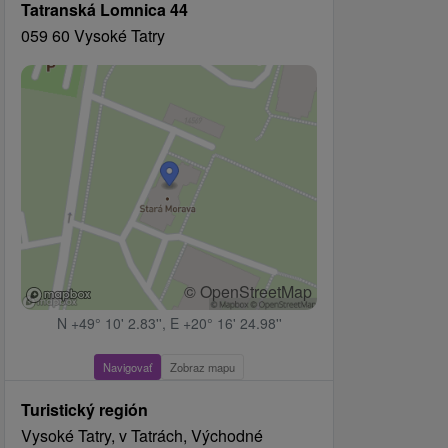
Tatranská Lomnica 44
059 60 Vysoké Tatry
© OpenStreetMap
N +49° 10' 2.83'', E +20° 16' 24.98''
Navigovať
Zobraz mapu
Turistický región
Vysoké Tatry, v Tatrách, Východné