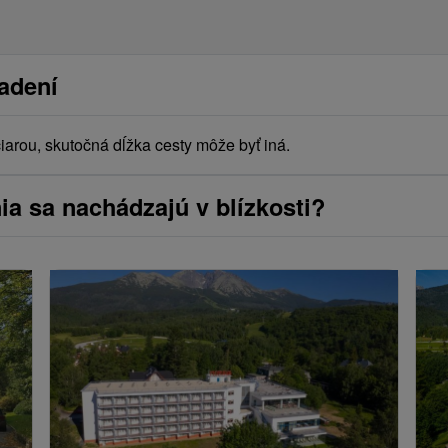
iadení
arou, skutočná dĺžka cesty môže byť iná.
ia sa nachádzajú v blízkosti?