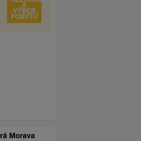
A
VÝBER
POBYTU
rá Morava