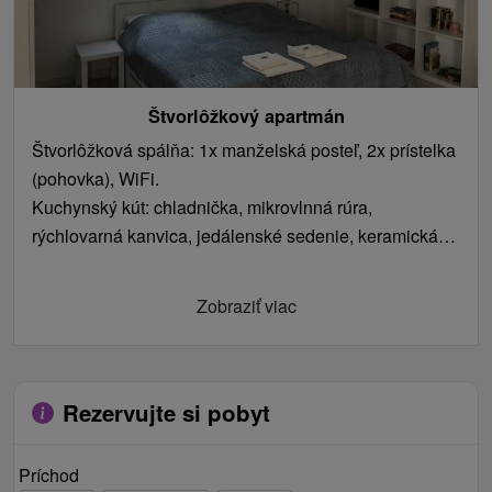
Štvorlôžkový apartmán
Štvorlôžková spálňa: 1x manželská posteľ, 2x prístelka
(pohovka), WiFi.
Kuchynský kút: chladnička, mikrovlnná rúra,
rýchlovarná kanvica, jedálenské sedenie, keramická
varná doska.
Kúpeľňa s toaletou: umývadlo, sprchovací kút.
Zobraziť viac
Rezervujte si pobyt
Príchod