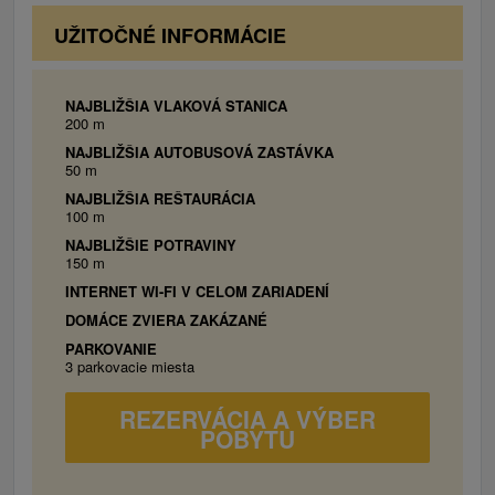
Štvorlôžková spálňa:
1x manželská posteľ,
UŽITOČNÉ INFORMÁCIE
2x prístelka (pohovka), WiFi.
Kuchynský kút:
chladnička, mikrovlnná rúra,
rýchlovarná kanvica, jedálenské sedenie,
NAJBLIŽŠIA VLAKOVÁ STANICA
keramická varná doska.
200 m
Kúpeľňa s toaletou:
umývadlo, sprchovací
NAJBLIŽŠIA AUTOBUSOVÁ ZASTÁVKA
kút.
50 m
NAJBLIŽŠIA REŠTAURÁCIA
100 m
NAJBLIŽŠIE POTRAVINY
150 m
INTERNET WI-FI V CELOM ZARIADENÍ
DOMÁCE ZVIERA ZAKÁZANÉ
PARKOVANIE
3 parkovacie miesta
REZERVÁCIA A VÝBER
POBYTU