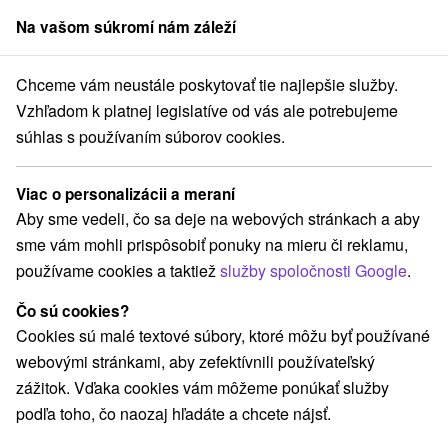
Na vašom súkromí nám záleží
člen skupiny
Sorger
Chceme vám neustále poskytovať tie najlepšie služby.
kraj
Trenčianske Teplice
Apartmány City AP Trenčianske Teplice
Vzhľadom k platnej legislatíve od vás ale potrebujeme
súhlas s používaním súborov cookies.
Apartmány City AP Trenčianske
Teplice
Viac o personalizácii a meraní
Trenčianske Teplice
Aby sme vedeli, čo sa deje na webových stránkach a aby
sme vám mohli prispôsobiť ponuky na mieru či reklamu,
používame cookies a taktiež
služby spoločnosti Google
.
REZERVÁCIA A VÝBER POBYTU
Čo sú cookies?
Kontaktujte priamo ubytovateľa.
Cookies sú malé textové súbory, ktoré môžu byť používané
Navigovať do miesta
webovými stránkami, aby zefektívnili používateľský
zážitok. Vďaka cookies vám môžeme ponúkať služby
O ZARIADENÍ
VYBAVENIE
podľa toho, čo naozaj hľadáte a chcete nájsť.