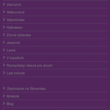
Vianočné
Veľkonočné
Valentínske
Halloween
Zimné lyžiarske
Jesenné
Letné
V kúpeľoch
Romantický víkend pre dvoch
Last minute
Ubytovanie na Slovensku
Atrakcie
Blog