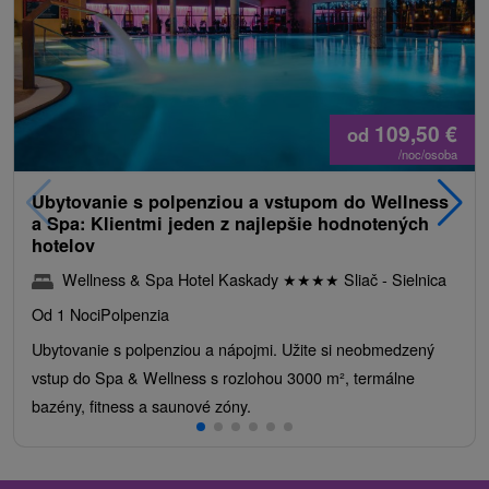
109,50
€
od
/noc/osoba
Ubytovanie s polpenziou a vstupom do Wellness
a Spa: Klientmi jeden z najlepšie hodnotených
hotelov
Wellness & Spa Hotel Kaskady
★
★
★
★
Sliač - Sielnica
Od 1 Noci
Polpenzia
Ubytovanie s polpenziou a nápojmi. Užite si neobmedzený
vstup do Spa & Wellness s rozlohou 3000 m², termálne
bazény, fitness a saunové zóny.