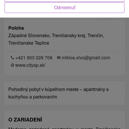
Odmietnuť
Poloha
Západné Slovensko, Trenčiansky kraj, Trenčín,
Trenčianske Teplice
+421 903 228 708
miklos.xivo@gmail.com
www.cityap.sk/
Pohodlný pobyt v kúpeľnom meste – apartmány s
kuchyňou a parkovaním
O ZARIADENÍ