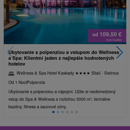
109,50
€
od
/noc/osoba
Ubytovanie s polpenziou a vstupom do Wellness
a Spa: Klientmi jeden z najlepšie hodnotených
hotelov
Wellness & Spa Hotel Kaskady
★
★
★
★
Sliač - Sielnica
Od 1 Noci
Polpenzia
Ubytovanie s polpenziou a nápojmi. Užite si neobmedzený
vstup do Spa & Wellness s rozlohou 3000 m², termálne
bazény, fitness a saunové zóny.