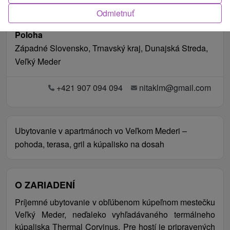
Odmietnuť
Poloha
Západné Slovensko, Trnavský kraj, Dunajská Streda,
Veľký Meder
+421 907 094 094
nitaklm@gmail.com
Ubytovanie v apartmánoch vo Veľkom Mederi –
pohoda, terasa, gril a kúpalisko na dosah
O ZARIADENÍ
Príjemné ubytovanie v obľúbenom kúpeľnom mestečku
Veľký Meder, neďaleko vyhľadávaného termálneho
kúpaliska Thermal Corvinus. Pre hostí je pripravených