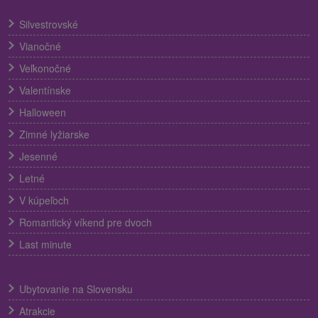
Silvestrovské
Vianočné
Veľkonočné
Valentínske
Halloween
Zimné lyžiarske
Jesenné
Letné
V kúpeľoch
Romantický víkend pre dvoch
Last minute
Ubytovanie na Slovensku
Atrakcie