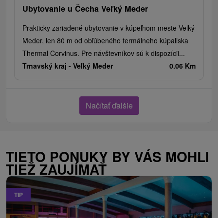
Ubytovanie u Čecha Veľký Meder
Prakticky zariadené ubytovanie v kúpeľnom meste Veľký
Meder, len 80 m od obľúbeného termálneho kúpaliska
Thermal Corvinus. Pre návštevníkov sú k dispozícii...
Trnavský kraj -
Veľký Meder
0.06 Km
Načítať ďalšie
TIETO PONUKY BY VÁS MOHLI
TIEŽ ZAUJÍMAŤ
TIP