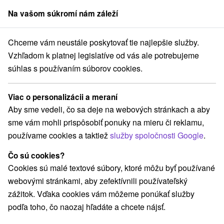
Na vašom súkromí nám záleží
člen skupiny
Sorger
Chceme vám neustále poskytovať tie najlepšie služby.
ensko
Trnavský kraj
Veľký Meder
Apartmány Anita Veľký Meder
Vzhľadom k platnej legislatíve od vás ale potrebujeme
súhlas s používaním súborov cookies.
Apartmány Anita Veľký Meder
Veľký Meder
Viac o personalizácii a meraní
Aby sme vedeli, čo sa deje na webových stránkach a aby
sme vám mohli prispôsobiť ponuky na mieru či reklamu,
REZERVÁCIA A VÝBER POBYTU
používame cookies a taktiež
služby spoločnosti Google
.
Kontaktujte priamo ubytovateľa.
Čo sú cookies?
Navigovať do miesta
Cookies sú malé textové súbory, ktoré môžu byť používané
webovými stránkami, aby zefektívnili používateľský
O ZARIADENÍ
VYBAVENIE
zážitok. Vďaka cookies vám môžeme ponúkať služby
podľa toho, čo naozaj hľadáte a chcete nájsť.