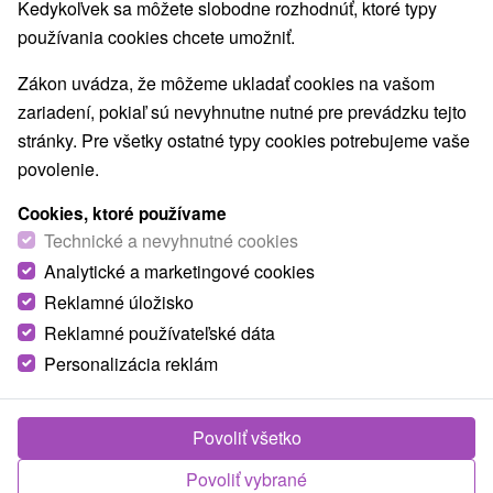
Navigovať do miesta
Kedykoľvek sa môžete slobodne rozhodnúť, ktoré typy
používania cookies chcete umožniť.
O ZARIADENÍ
VYBAVENIE
Zákon uvádza, že môžeme ukladať cookies na vašom
zariadení, pokiaľ sú nevyhnutne nutné pre prevádzku tejto
stránky. Pre všetky ostatné typy cookies potrebujeme vaše
povolenie.
Cookies, ktoré používame
Technické a nevyhnutné cookies
Analytické a marketingové cookies
Reklamné úložisko
Reklamné používateľské dáta
Personalizácia reklám
Povoliť všetko
Povoliť vybrané