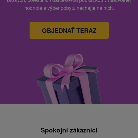
hodnote a výber pobytu nechajte na nich.
OBJEDNAŤ TERAZ
Spokojní zákazníci