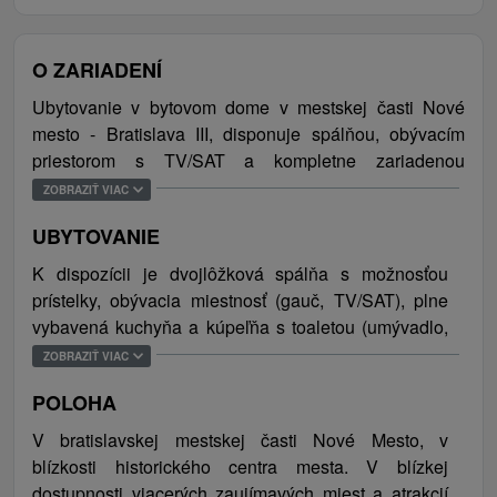
O ZARIADENÍ
Ubytovanie v bytovom dome v mestskej časti Nové
mesto - Bratislava III, disponuje spálňou, obývacím
priestorom s TV/SAT a kompletne zariadenou
kuchyňou. Samozrejmosťou je bezplatné WiFi
ZOBRAZIŤ VIAC
pripojenie na internet a parkovanie zabezpečené
UBYTOVANIE
priamo pri objekte. Ubytovanie je vhodné pre páry,
rodinu s deťmi, skupinu kamarátov, kolegov a všetkých,
K dispozícii je dvojlôžková spálňa s možnosťou
ktorí prichádzajú do hlavného mesta kvôli pracovným
prístelky, obývacia miestnosť (gauč, TV/SAT), plne
povinnostiam alebo za jeho spoznávaním.
vybavená kuchyňa a kúpeľňa s toaletou (umývadlo,
sprchový kút). Celková kapacita ubytovania sú 3
ZOBRAZIŤ VIAC
V mestskej časti sa nachádza obrovské množstvo
osoby (2 lôžka, 1 prístelka).
zaujímavých miest a stavieb a nielen tých moderných,
POLOHA
ale aj tých, na ktorých zub času už zanechal nejakú tú
V bratislavskej mestskej časti Nové Mesto, v
stopu (Dom odborov Istropolis, Tržnica na Trnavskom
blízkosti historického centra mesta. V blízkej
mýte, známa čokoládovňa Stollwerck). Odporúčame
dostupnosti viacerých zaujímavých miest a atrakcií