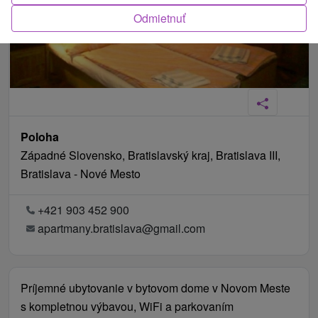
Odmietnuť
Poloha
Západné Slovensko, Bratislavský kraj, Bratislava III,
Bratislava - Nové Mesto
+421 903 452 900
apartmany.bratislava@gmail.com
Príjemné ubytovanie v bytovom dome v Novom Meste
s kompletnou výbavou, WiFi a parkovaním