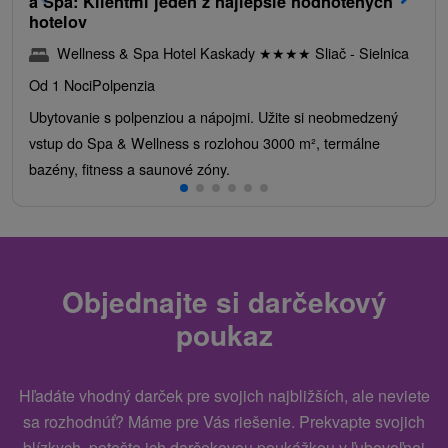
a Spa: Klientmi jeden z najlepšie hodnotených
hotelov
Wellness & Spa Hotel Kaskady
★
★
★
★
Sliač - Sielnica
Od 1 Noci
Polpenzia
Ubytovanie s polpenziou a nápojmi. Užite si neobmedzený
vstup do Spa & Wellness s rozlohou 3000 m², termálne
bazény, fitness a saunové zóny.
Objednajte si darčekový
poukaz
Hľadáte vhodný darček pre svojich najbližších, ale neviete
sa rozhodnúť? Máme pre Vás riešenie. Prekvapte svojich
blízkych, potešte ich darčekovou poukážkou v ľubovoľnej