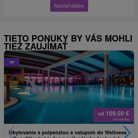
Načítať ďalšie
TIETO PONUKY BY VÁS MOHLI
TIEŽ ZAUJÍMAŤ
TIP
109,50
€
od
/noc/osoba
Ubytovanie s polpenziou a vstupom do Wellness