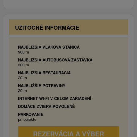
jazeru Kuchajda alebo na kúpaliskách v Rači,
Krasňanoch, Tehelnom poli či na kúpalisku Delfín v
Ružinove. V zimnom období si je možné zalyžovať v
lyžiarskych strediskách Zochova chata alebo na
UŽITOČNÉ INFORMÁCIE
Pezinskej Babe a v prípade dobrých snehových
podmienok aj na Kamzíku - Kolibe.
NAJBLIŽŠIA VLAKOVÁ STANICA
900 m
NAJBLIŽŠIA AUTOBUSOVÁ ZASTÁVKA
300 m
NAJBLIŽŠIA REŠTAURÁCIA
20 m
NAJBLIŽŠIE POTRAVINY
20 m
INTERNET WI-FI V CELOM ZARIADENÍ
DOMÁCE ZVIERA POVOLENÉ
PARKOVANIE
pri objekte
REZERVÁCIA A VÝBER