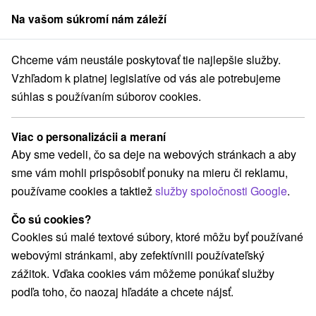
Na vašom súkromí nám záleží
člen skupiny
Sorger
Chceme vám neustále poskytovať tie najlepšie služby.
j
Bratislava - Nové Mesto
Apartmánový byt Račianska Bratislava
Vzhľadom k platnej legislatíve od vás ale potrebujeme
súhlas s používaním súborov cookies.
Apartmánový byt Račianska
Bratislava
Viac o personalizácii a meraní
Bratislava - Nové Mesto
Aby sme vedeli, čo sa deje na webových stránkach a aby
sme vám mohli prispôsobiť ponuky na mieru či reklamu,
používame cookies a taktiež
služby spoločnosti Google
.
Rezervovať cez booking
Čo sú cookies?
Cookies sú malé textové súbory, ktoré môžu byť používané
webovými stránkami, aby zefektívnili používateľský
REZERVÁCIA A VÝBER POBYTU
zážitok. Vďaka cookies vám môžeme ponúkať služby
Kontaktujte priamo ubytovateľa.
podľa toho, čo naozaj hľadáte a chcete nájsť.