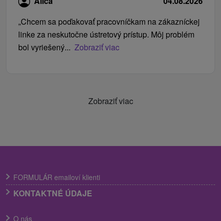
Alica
04.08.2026
„Chcem sa poďakovať pracovníčkam na zákazníckej
linke za neskutočne ústretový prístup. Môj problém
bol vyriešený...
Zobraziť viac
Zobraziť viac
FORMULÁR emailoví klienti
KONTAKTNÉ ÚDAJE
O nás