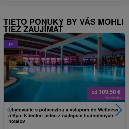
TIETO PONUKY BY VÁS MOHLI
TIEŽ ZAUJÍMAŤ
TIP
109,50
€
od
/noc/osoba
Ubytovanie s polpenziou a vstupom do Wellness
a Spa: Klientmi jeden z najlepšie hodnotených
hotelov