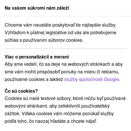
Na vašom súkromí nám záleží
člen skupiny
Sorger
Chceme vám neustále poskytovať tie najlepšie služby.
é Slovensko
Žilinský kraj
Habovka
Apartmán Tekelová Habovka
Vzhľadom k platnej legislatíve od vás ale potrebujeme
súhlas s používaním súborov cookies.
Apartmán Tekelová Habovka
Habovka
Viac o personalizácii a meraní
Aby sme vedeli, čo sa deje na webových stránkach a aby
sme vám mohli prispôsobiť ponuky na mieru či reklamu,
REZERVÁCIA A VÝBER POBYTU
používame cookies a taktiež
služby spoločnosti Google
.
Kontaktujte priamo ubytovateľa.
Čo sú cookies?
Navigovať do miesta
Cookies sú malé textové súbory, ktoré môžu byť používané
webovými stránkami, aby zefektívnili používateľský
O ZARIADENÍ
VYBAVENIE
zážitok. Vďaka cookies vám môžeme ponúkať služby
podľa toho, čo naozaj hľadáte a chcete nájsť.