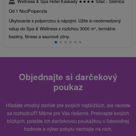
Wellness & Spa Hotel Kaskady
★
★
★
★
Sliač - Sielnica
Od 1 Noci
Polpenzia
Ubytovanie s polpenziou a nápojmi. Užite si neobmedzený
vstup do Spa & Wellness s rozlohou 3000 m², termálne
bazény, fitness a saunové zóny.
Objednajte si darčekový
poukaz
Hľadáte vhodný darček pre svojich najbližších, ale neviete
sa rozhodnúť? Máme pre Vás riešenie. Prekvapte svojich
blízkych, potešte ich darčekovou poukážkou v ľubovoľnej
hodnote a výber pobytu nechajte na nich.