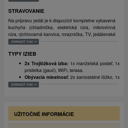
Smokovci, v známom lyžiarskom stredisku Tatranská
STRAVOVANIE
Lomnica alebo na Štrbskom Plese. Určite sa oplatí
vyskúšať adrenalínový splav na Dunajci alebo navštíviť
Na prípravu jedál je k dispozícii
kompletne vybavená
Demänovskú či Beliansku jaskyňu.
kuchyňa (chladnička, elektrická rúra, mikrovlnná
rúra, rýchlovarná kanvica, mraznička, TV, jedálenské
sedenie, umývačka riadu, keramická varná doska).
ZOBRAZIŤ VIAC
Obchod s potravinami aj reštaurácia sa nachádzajú
TYPY IZIEB
300 m od ubytovania.
2x Trojlôžková izba:
1x manželská posteľ, 1x
prístelka (gauč), WiFi, terasa.
Obývacia miestnosť
: 2x samostatné lôžko, 1x
prístelka (gauč), WiFi, terasa.
ZOBRAZIŤ VIAC
UŽITOČNÉ INFORMÁCIE