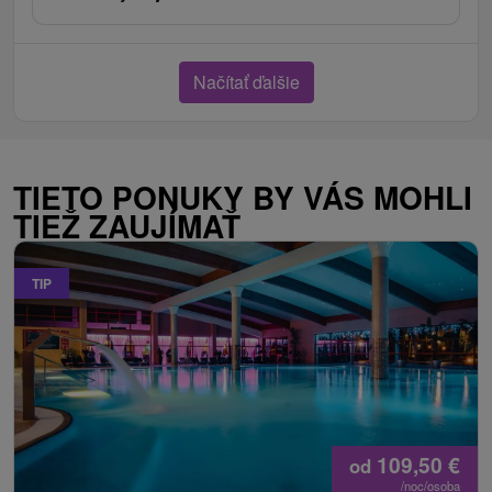
Načítať ďalšie
TIETO PONUKY BY VÁS MOHLI
TIEŽ ZAUJÍMAŤ
TIP
109,50
€
od
/noc/osoba