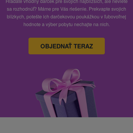
Hľadáte vhodný darček pre svojich najbližších, ale neviete
sa rozhodnúť? Máme pre Vás riešenie. Prekvapte svojich
blízkych, potešte ich darčekovou poukážkou v ľubovoľnej
hodnote a výber pobytu nechajte na nich.
OBJEDNAŤ TERAZ