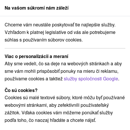
Na vašom súkromí nám záleží
člen skupiny
Sorger
Chceme vám neustále poskytovať tie najlepšie služby.
nsko
Prešovský kraj
Nová Lesná
Apartmán Martino Nová Lesná
Vzhľadom k platnej legislatíve od vás ale potrebujeme
súhlas s používaním súborov cookies.
Apartmán Martino Nová Lesná
Nová Lesná
Viac o personalizácii a meraní
Aby sme vedeli, čo sa deje na webových stránkach a aby
sme vám mohli prispôsobiť ponuky na mieru či reklamu,
REZERVÁCIA A VÝBER POBYTU
používame cookies a taktiež
služby spoločnosti Google
.
Kontaktujte priamo ubytovateľa.
Čo sú cookies?
Navigovať do miesta
Cookies sú malé textové súbory, ktoré môžu byť používané
webovými stránkami, aby zefektívnili používateľský
O ZARIADENÍ
VYBAVENIE
zážitok. Vďaka cookies vám môžeme ponúkať služby
podľa toho, čo naozaj hľadáte a chcete nájsť.