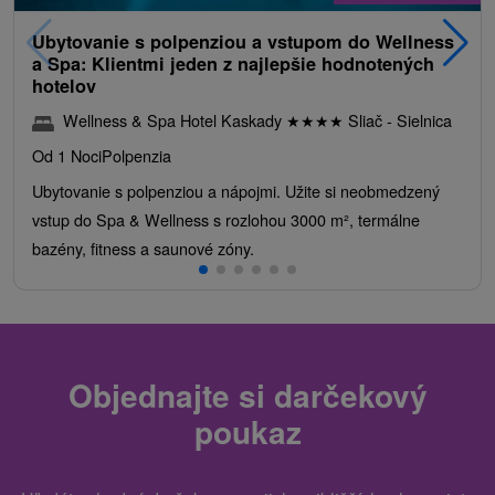
Ubytovanie s polpenziou a vstupom do Wellness
a Spa: Klientmi jeden z najlepšie hodnotených
hotelov
Wellness & Spa Hotel Kaskady
★
★
★
★
Sliač - Sielnica
Od 1 Noci
Polpenzia
Ubytovanie s polpenziou a nápojmi. Užite si neobmedzený
vstup do Spa & Wellness s rozlohou 3000 m², termálne
bazény, fitness a saunové zóny.
Objednajte si darčekový
poukaz