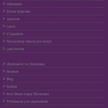
Halloween
Zimné lyžiarske
Jesenné
Letné
V kúpeľoch
Romantický víkend pre dvoch
Last minute
Ubytovanie na Slovensku
Atrakcie
Blog
Súťaže
Kvíz Slepá mapa Slovenska
Prihlásenie pre ubytovateľa