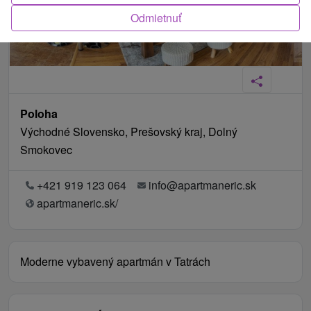
Odmietnuť
Poloha
Východné Slovensko, Prešovský kraj, Dolný
Smokovec
+421 919 123 064
info@apartmaneric.sk
apartmaneric.sk/
Moderne vybavený apartmán v Tatrách