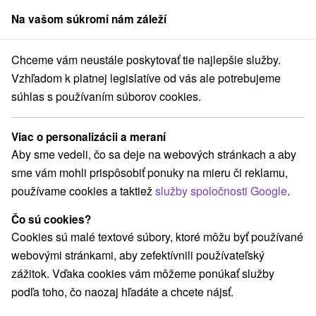
Na vašom súkromí nám záleží
člen skupiny
Sorger
Chceme vám neustále poskytovať tie najlepšie služby.
Prešovský kraj
Dolný Smokovec
Apartmán Eric Dolný Smokovec
Vzhľadom k platnej legislatíve od vás ale potrebujeme
súhlas s používaním súborov cookies.
Apartmán Eric Dolný Smokovec
Dolný Smokovec
Viac o personalizácii a meraní
Aby sme vedeli, čo sa deje na webových stránkach a aby
sme vám mohli prispôsobiť ponuky na mieru či reklamu,
Rezervovať cez booking
používame cookies a taktiež
služby spoločnosti Google
.
Čo sú cookies?
Cookies sú malé textové súbory, ktoré môžu byť používané
REZERVÁCIA A VÝBER POBYTU
webovými stránkami, aby zefektívnili používateľský
Kontaktujte priamo ubytovateľa.
zážitok. Vďaka cookies vám môžeme ponúkať služby
podľa toho, čo naozaj hľadáte a chcete nájsť.
Navigovať do miesta