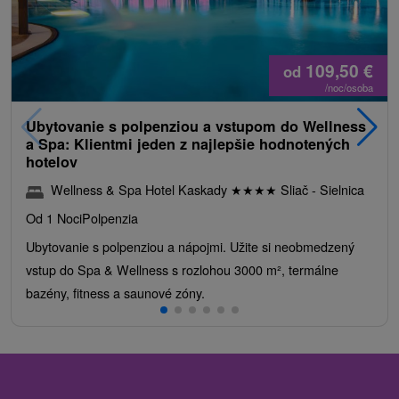
109,50
€
od
/noc/osoba
Ubytovanie s polpenziou a vstupom do Wellness
a Spa: Klientmi jeden z najlepšie hodnotených
hotelov
Wellness & Spa Hotel Kaskady
★
★
★
★
Sliač - Sielnica
Od 1 Noci
Polpenzia
Ubytovanie s polpenziou a nápojmi. Užite si neobmedzený
vstup do Spa & Wellness s rozlohou 3000 m², termálne
bazény, fitness a saunové zóny.