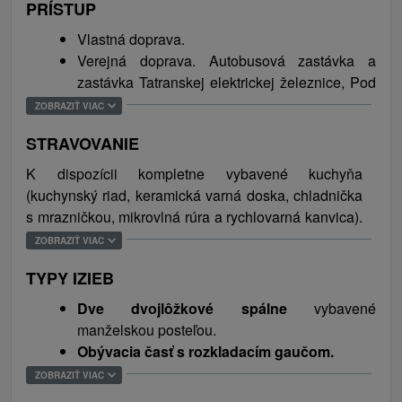
PRÍSTUP
Vlastná doprava.
Verejná doprava. Autobusová zastávka a
zastávka Tatranskej elektrickej železnice, Pod
Lesom, sa nachádzajú od apartmánu 800 m.
ZOBRAZIŤ VIAC
STRAVOVANIE
K dispozícii kompletne vybavené kuchyňa
(kuchynský riad, keramická varná doska, chladnička
s mrazničkou, mikrovlná rúra a rychlovarná kanvica).
Pár metrov od ubytovania sa nachádza reštaurácia.
ZOBRAZIŤ VIAC
TYPY IZIEB
Dve dvojlôžkové spálne
vybavené
manželskou posteľou.
Obývacia časť s rozkladacím gaučom.
K dispozícií detská postieľka.
ZOBRAZIŤ VIAC