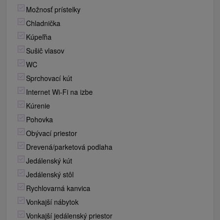
Možnosť prístelky
Chladnička
Kúpeľňa
Sušič vlasov
WC
Sprchovací kút
Internet Wi-Fi na izbe
Kúrenie
Pohovka
Obývací priestor
Drevená/parketová podlaha
Jedálenský kút
Jedálenský stôl
Rychlovarná kanvica
Vonkajší nábytok
Vonkajší jedálenský priestor