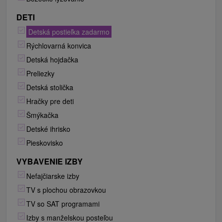
DETI
Detská postieľka zadarmo
Rýchlovarná konvica
Detská hojdačka
Preliezky
Detská stolička
Hračky pre deti
Šmýkačka
Detské ihrisko
Pieskovisko
VYBAVENIE IZBY
Nefajčiarske izby
TV s plochou obrazovkou
TV so SAT programami
Izby s manželskou posteľou