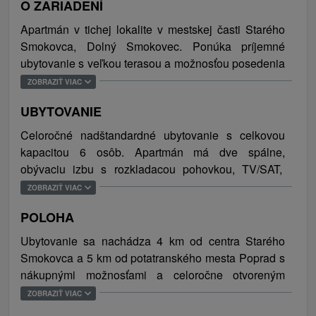
O ZARIADENÍ
Apartmán v tichej lokalite v mestskej časti Starého
Smokovca, Dolný Smokovec. Ponúka príjemné
ubytovanie s veľkou terasou a možnosťou posedenia
a grilovania, bezplatným WiFi pripojením na internet
ZOBRAZIŤ VIAC
a parkovaním. Pre najmenších návštevníkov je k
UBYTOVANIE
dispozícii detské ihrisko.
Celoročné nadštandardné ubytovanie s celkovou
Vysoké Tatry i blízke okolie poskytujú návštevníkom
kapacitou 6 osôb. Apartmán má dve spálne,
bohaté možnosti výletov a aktívneho športového
obývaciu izbu s rozkladacou pohovkou, TV/SAT,
vyžitia v každom ročnom období. Na svoje si tu
sociálne zariadenie (kúpeľňa so sprchovým kútom,
ZOBRAZIŤ VIAC
zaručene prídu všetci nadšenci prírody,
toaleta) a kompletne zariadenú kuchyňu.
vysokohorských túr, lyžovania, milovníci histórie, ale
POLOHA
i aquaparkov a kultúry. Ideálne miesto pre
Ubytovanie sa nachádza 4 km od centra Starého
jednotlivcov, obchodných cestujúcich, páry aj rodiny
Smokovca a 5 km od potatranského mesta Poprad s
s deťmi, jednoducho pre všetkých aktívnych i
nákupnými možnosťami a celoročne otvoreným
pasívnych návštevníkov Tatier.
aquaparkom.
ZOBRAZIŤ VIAC