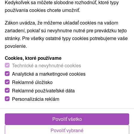
Kedykoľvek sa môžete slobodne rozhodnúť, ktoré typy
O ZARIADENÍ
VYBAVENIE
používania cookies chcete umožniť.
Zákon uvádza, že môžeme ukladať cookies na vašom
zariadení, pokiaľ sú nevyhnutne nutné pre prevádzku tejto
stránky. Pre všetky ostatné typy cookies potrebujeme vaše
povolenie.
Cookies, ktoré používame
Technické a nevyhnutné cookies
Analytické a marketingové cookies
Reklamné úložisko
Reklamné používateľské dáta
Personalizácia reklám
Povoliť všetko
Povoliť vybrané