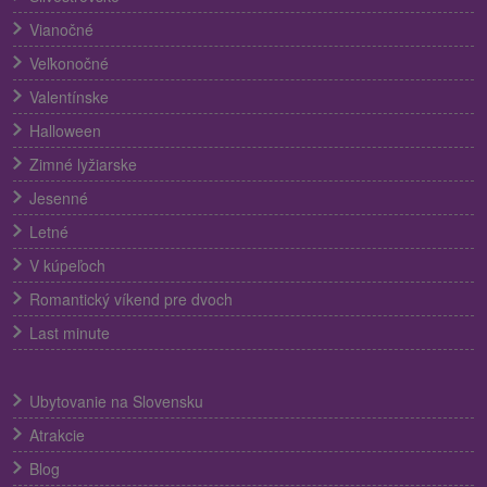
Vianočné
Veľkonočné
Valentínske
Halloween
Zimné lyžiarske
Jesenné
Letné
V kúpeľoch
Romantický víkend pre dvoch
Last minute
Ubytovanie na Slovensku
Atrakcie
Blog