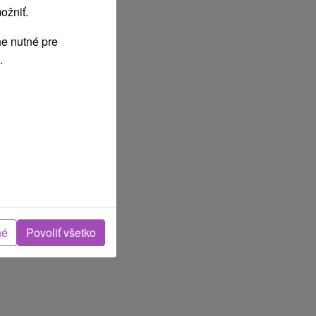
ožniť.
e nutné pre
.
né
Povoliť všetko