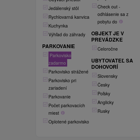
Check out -
Jedálenský stôl
odhlásenie sa z
Rychlovarná kanvica
pobytu do
Kuchynka
OBJEKT JE V
Výhľad do záhrady
PREVÁDZKE
PARKOVANIE
Celoročne
Parkovisko
UBYTOVATEĽ SA
zadarmo
DOHOVORÍ
Parkovisko strážené
Slovensky
Parkovisko pri
Česky
zariadení
Poľsky
Parkovanie
Anglicky
Počet parkovacích
Rusky
miest
Oplotené parkovisko