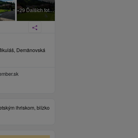
+29 Ďalších fotiek
 Mikuláš, Demänovská
ember.sk
etským ihriskom, blízko