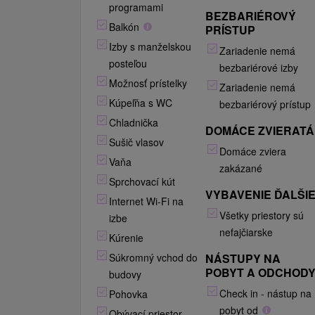
programami
BEZBARIÉROVÝ
Balkón
PRÍSTUP
Izby s manželskou
Zariadenie nemá
posteľou
bezbariérové izby
Možnosť prístelky
Zariadenie nemá
Kúpeľňa s WC
bezbariérový prístup
Chladnička
DOMÁCE ZVIERATÁ
Sušič vlasov
Domáce zviera
Vaňa
zakázané
Sprchovací kút
VYBAVENIE ĎALŠI
Internet Wi-Fi na
Všetky priestory sú
izbe
nefajčiarske
Kúrenie
Súkromný vchod do
NÁSTUPY NA
POBYT A ODCHOD
budovy
Check in - nástup na
Pohovka
pobyt od
Obývací priestor