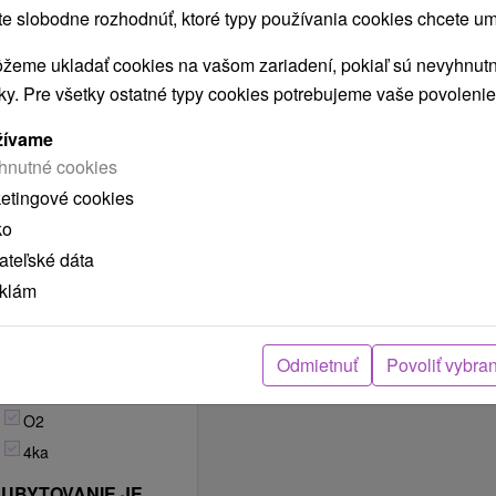
V OBJEKTE
 slobodne rozhodnúť, ktoré typy používania cookies chcete um
Centrálne
žeme ukladať cookies na vašom zariadení, pokiaľ sú nevyhnutn
Podlahové
nky. Pre všetky ostatné typy cookies potrebujeme vaše povolenie
FAJČENIE V
OBJEKTE
žívame
POVOLENÉ?
hnutné cookies
NIE JE v interiéri
ketingové cookies
povolené
ko
teľské dáta
V OBJEKTE JE
POKRYTIE
eklám
MOBILNÝM
SIGNÁLOM
Telekom
Odmietnuť
Povoliť vybra
Orange
O2
4ka
UBYTOVANIE JE