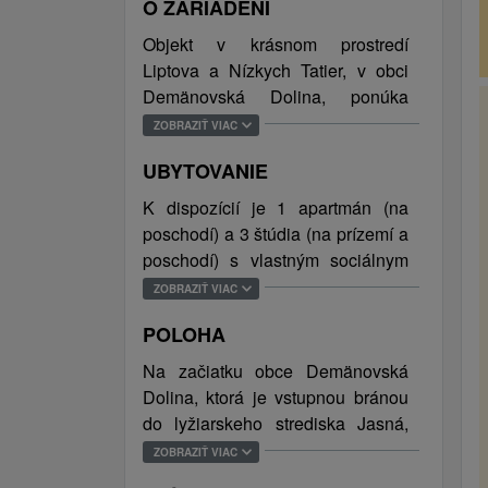
O ZARIADENÍ
Objekt v krásnom prostredí
Liptova a Nízkych Tatier, v obci
Demänovská Dolina, ponúka
komfortné ubytovanie v
ZOBRAZIŤ VIAC
apartmáne a v troch štúdiách,
UBYTOVANIE
spoločenskú miestnosť, terasu a v
areáli vonkajší altánok s
K dispozícií je 1 apartmán (na
posedením a grilom. Najmenší
poschodí) a 3 štúdia (na prízemí a
návštevníci sa potešia detskému
poschodí) s vlastným sociálnym
ihrisku s hojdačkou, šmýkačkou,
zariadením (sprchový kút alebo
ZOBRAZIŤ VIAC
trampolínou a pieskoviskom. Tí
vaňa, toaleta), obývacou časťou a
aktívnejší môžu využiť veľkú
POLOHA
kuchynským kútom. Celková
trávnatú plochu na rôzne loptové
kapacita ubytovania je 17 osôb.
Na začiatku obce Demänovská
hry. Súčasťou objektu je aj
Dolina, ktorá je vstupnou bránou
miestnosť na úschovu lyží so
do lyžiarskeho strediska Jasná,
sušičkou lyžiarskych topánok.
približne 6 km od mesta Liptovský
ZOBRAZIŤ VIAC
Samozrejmosťou je bezplatné
Mikuláš. V dostupnej vzdialenosti