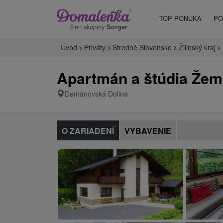
TOP PONUKA
PO
člen skupiny
Sorger
Úvod
Priváty
Stredné Slovensko
Žilinský kraj
Apartmán a štúdia Že
Demänovská Dolina
O ZARIADENÍ
VYBAVENIE