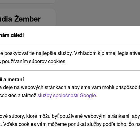
údia Žember
nám záleží
BÝVA MAJITEĽ V
OBJEKTE?
poskytovať tie najlepšie služby. Vzhľadom k platnej legislatíve
NIE, počas pobytu sa
s používaním súborov cookies.
nezdržiava / nebýva
v objekte
ii a meraní
ÁNO, objekt je
a deje na webových stránkach a aby sme vám mohli prispôsobiť
oplotený
cookies a taktiež
služby spoločnosti Google
.
VZDIALENOSŤ
PARKOVANIA OD
OBJEKTU
ové súbory, ktoré môžu byť používané webovými stránkami, aby z
k. Vďaka cookies vám môžeme ponúkať služby podľa toho, čo na
Pri objekte
SPÔSOB KÚRENIA