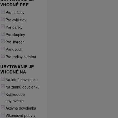
VHODNÉ PRE
Pre turistov
Pre cyklistov
Pre páriky
Pre skupiny
Pre štyroch
Pre dvoch
Pre rodiny s deťmi
UBYTOVANIE JE
VHODNÉ NA
E
Na letnú dovolenku
Na zimnú dovolenku
Krátkodobé
ubytovanie
Y
Aktívna dovolenka
Víkendové pobyty