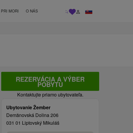
PRI MORI
O NÁS
REZERVÁCIA A VÝBER
POBYTU
Kontaktujte priamo ubytovateľa.
Ubytovanie Žember
Demänovská Dolina 206
031 01 Liptovský Mikuláš