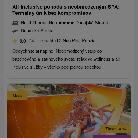
All Inclusive pohoda s neobmedzeným SPA:
Termálny únik bez kompromisov
Hotel Therma Nea
★
★
★
★
Dunajská Streda
Dunajská Streda
Od 2 Nocí
Plná Penzia
9,0
(341 recenzií)
Oddýchnite si naplno! Neobmedzený vstup do
bazénového a saunového sveta, relax vo wellness a all
inclusive služby – všetko pod jednou strechou.
Akcia
Zľava 14 %