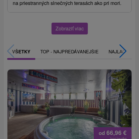
na priestranných slnečných terasách ako pri mori.
Zobraziť viac
TOP - NAJPREDÁVANEJŠIE
NAJLACNEJŠI
VŠETKY
66,96
€
od
/noc/osoba