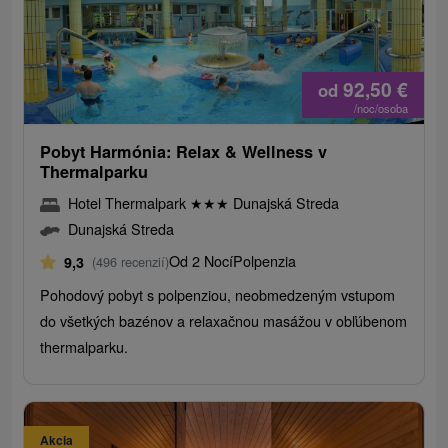
92,50
€
od
/noc/osoba
Pobyt Harmónia: Relax & Wellness v
Thermalparku
Hotel Thermalpark
★
★
★
Dunajská Streda
Dunajská Streda
Od 2 Nocí
Polpenzia
9,3
(496 recenzií)
Pohodový pobyt s polpenziou, neobmedzeným vstupom
do všetkých bazénov a relaxačnou masážou v obľúbenom
thermalparku.
Akcia