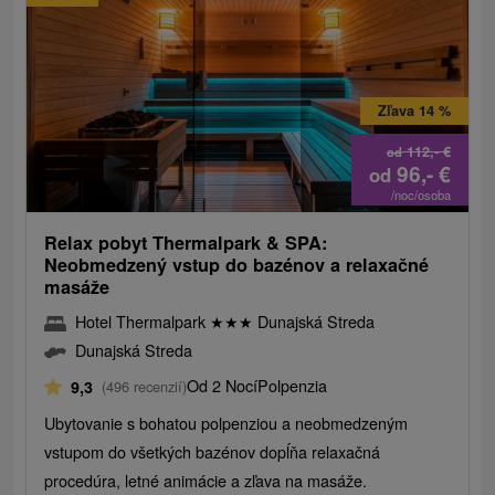
Zľava 14 %
112,-
€
od
96,-
€
od
/noc/osoba
Relax pobyt Thermalpark & SPA:
Neobmedzený vstup do bazénov a relaxačné
masáže
Hotel Thermalpark
★
★
★
Dunajská Streda
Dunajská Streda
Od 2 Nocí
Polpenzia
9,3
(496 recenzií)
Ubytovanie s bohatou polpenziou a neobmedzeným
vstupom do všetkých bazénov dopĺňa relaxačná
procedúra, letné animácie a zľava na masáže.