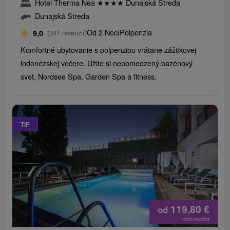
Hotel Therma Nea
★
★
★
★
Dunajská Streda
Dunajská Streda
Od 2 Nocí
Polpenzia
9,0
(341 recenzií)
Komfortné ubytovanie s polpenziou vrátane zážitkovej
indonézskej večere. Užite si neobmedzený bazénový
svet, Nordsee Spa, Garden Spa a fitness.
TIP
119,80
€
od
/noc/osoba