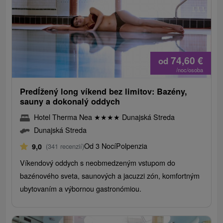
74,60
€
od
/noc/osoba
Predĺžený long víkend bez limitov: Bazény,
sauny a dokonalý oddych
Hotel Therma Nea
★
★
★
★
Dunajská Streda
Dunajská Streda
Od 3 Nocí
Polpenzia
9,0
(341 recenzií)
Víkendový oddych s neobmedzeným vstupom do
bazénového sveta, saunových a jacuzzi zón, komfortným
ubytovaním a výbornou gastronómiou.