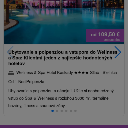
109,50
€
od
/noc/osoba
Ubytovanie s polpenziou a vstupom do Wellness
a Spa: Klientmi jeden z najlepšie hodnotených
hotelov
Wellness & Spa Hotel Kaskady
★
★
★
★
Sliač - Sielnica
Od 1 Noci
Polpenzia
Ubytovanie s polpenziou a nápojmi. Užite si neobmedzený
vstup do Spa & Wellness s rozlohou 3000 m², termálne
bazény, fitness a saunové zóny.