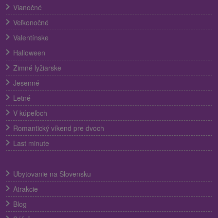
Vianočné
Veľkonočné
Valentínske
Halloween
Zimné lyžiarske
Jesenné
Letné
V kúpeľoch
Romantický víkend pre dvoch
Last minute
Ubytovanie na Slovensku
Atrakcie
Blog