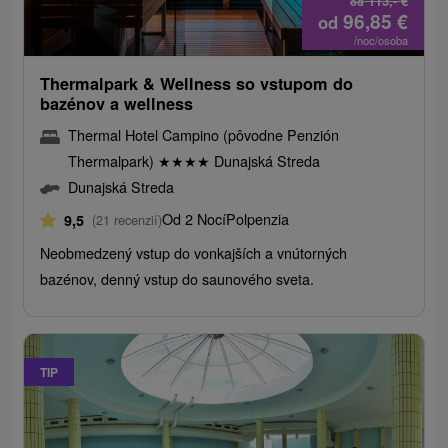
113,-
€
od
96,85
€
od
/noc/osoba
Thermalpark & Wellness so vstupom do
bazénov a wellness
Thermal Hotel Campino (pôvodne Penzión
Thermalpark)
★
★
★
★
Dunajská Streda
Dunajská Streda
Od 2 Nocí
Polpenzia
9,5
(21 recenzií)
Neobmedzený vstup do vonkajších a vnútorných
bazénov, denný vstup do saunového sveta.
TIP