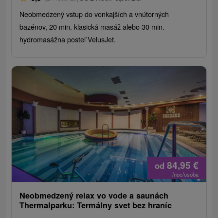
Neobmedzený vstup do vonkajších a vnútorných
bazénov, 20 min. klasická masáž alebo 30 min.
hydromasážna posteľ VelusJet.
84,95
€
od
/noc/osoba
Neobmedzený relax vo vode a saunách
Thermalparku: Termálny svet bez hraníc