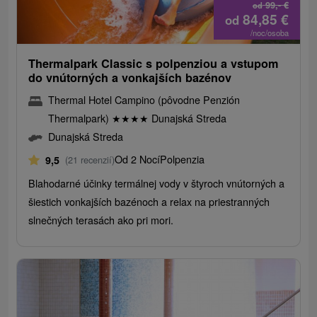
99,-
€
od
84,85
€
od
/noc/osoba
Thermalpark Classic s polpenziou a vstupom
do vnútorných a vonkajších bazénov
Thermal Hotel Campino (pôvodne Penzión
Thermalpark)
★
★
★
★
Dunajská Streda
Dunajská Streda
Od 2 Nocí
Polpenzia
9,5
(21 recenzií)
Blahodarné účinky termálnej vody v štyroch vnútorných a
šiestich vonkajších bazénoch a relax na priestranných
slnečných terasách ako pri mori.