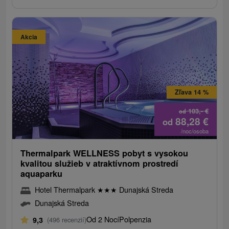
Akcia
Zľava 14 %
103,-
€
od
88,28
€
od
/noc/osoba
Thermalpark WELLNESS pobyt s vysokou
kvalitou služieb v atraktívnom prostredí
aquaparku
Hotel Thermalpark
★
★
★
Dunajská Streda
Dunajská Streda
Od 2 Nocí
Polpenzia
9,3
(496 recenzií)