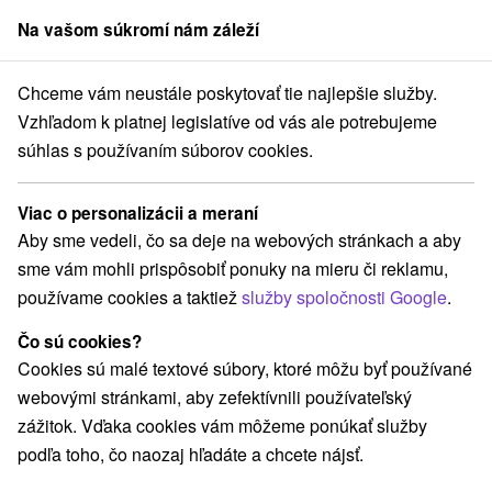
Na vašom súkromí nám záleží
člen skupiny
Sorger
Chceme vám neustále poskytovať tie najlepšie služby.
a Slovensku
Západné Slovensko
Trnavský kraj
Dunajská Streda
Vzhľadom k platnej legislatíve od vás ale potrebujeme
súhlas s používaním súborov cookies.
Pobyty v Dunajskej Strede
Viac o personalizácii a meraní
Kategórie
Aby sme vedeli, čo sa deje na webových stránkach a aby
sme vám mohli prispôsobiť ponuky na mieru či reklamu,
Všetky kategórie
Pobyty so zľavou
(4)
používame cookies a taktiež
služby spoločnosti Google
.
Wellness pobyty
Víkendové pobyty
(11)
(10)
Romantické pobyty
Seniorské pobyty
(3)
(5)
Čo sú cookies?
Rodinné pobyty
(7)
Cookies sú malé textové súbory, ktoré môžu byť používané
webovými stránkami, aby zefektívnili používateľský
zážitok. Vďaka cookies vám môžeme ponúkať služby
Vyberte lokalitu alebo termín
podľa toho, čo naozaj hľadáte a chcete nájsť.