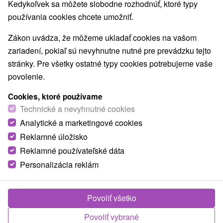
Najpredávanejšie
Kedykoľvek sa môžete slobodne rozhodnúť, ktoré typy
používania cookies chcete umožniť.
1.
Zákon uvádza, že môžeme ukladať cookies na vašom
zariadení, pokiaľ sú nevyhnutne nutné pre prevádzku tejto
stránky. Pre všetky ostatné typy cookies potrebujeme vaše
povolenie.
Cookies, ktoré používame
76,28
€
od
Technické a nevyhnutné cookies
/noc/osoba
Analytické a marketingové cookies
Reklamné úložisko
Pobyt Termal Classic v obľúbenom aquaparku
Reklamné používateľské dáta
Hotel Thermalpark
★
★
★
Dunajská Streda
Personalizácia reklám
Od 2 Nocí
Polpenzia
Pobyt s neobmedzeným vstupom do vnútorných a
vonkajších bazénov. Fľaša minerálky, 10 % zľava
Povoliť všetko
na masáže a počas leta animačný program.
Povoliť vybrané