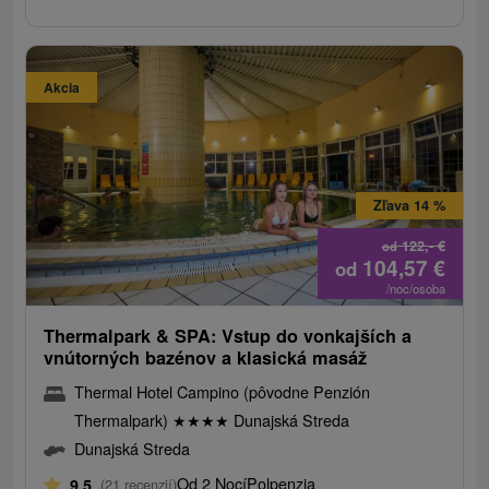
Akcia
Zľava 14 %
122,-
€
od
104,57
€
od
/noc/osoba
Thermalpark & SPA: Vstup do vonkajších a
vnútorných bazénov a klasická masáž
Thermal Hotel Campino (pôvodne Penzión
Thermalpark)
★
★
★
★
Dunajská Streda
Dunajská Streda
Od 2 Nocí
Polpenzia
9,5
(21 recenzií)