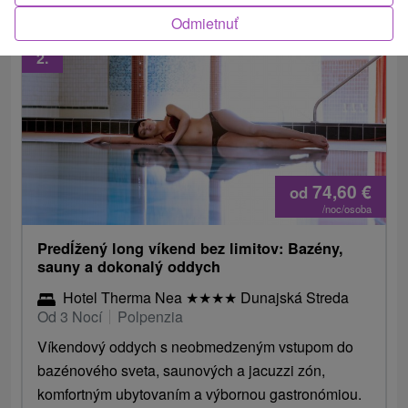
Odmietnuť
2.
74,60
€
od
/noc/osoba
Predĺžený long víkend bez limitov: Bazény,
sauny a dokonalý oddych
Hotel Therma Nea
★
★
★
★
Dunajská Streda
Od 3 Nocí
Polpenzia
Víkendový oddych s neobmedzeným vstupom do
bazénového sveta, saunových a jacuzzi zón,
komfortným ubytovaním a výbornou gastronómiou.