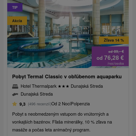
TIP
Akcia
Zľava 14 %
89,-
€
od
76,28
€
od
/noc/osoba
Pobyt Termal Classic v obľúbenom aquaparku
Hotel Thermalpark
★
★
★
Dunajská Streda
Dunajská Streda
Od 2 Nocí
Polpenzia
9,3
(496 recenzií)
Pobyt s neobmedzeným vstupom do vnútorných a
vonkajších bazénov. Fľaša minerálky, 10 % zľava na
masáže a počas leta animačný program.