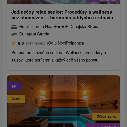
Jedinečný relax senior: Procedúry a wellness
bez obmedzení – harmónia oddychu a zdravia
Hotel Therma Nea
★
★
★
★
Dunajská Streda
Dunajská Streda
Od 5 Nocí
Polpenzia
9,0
(341 recenzií)
Pohoda pre každého seniora! Wellness, procedúry a
služby, ktoré spríjemnia každý deň vášho pobytu.
TIP
Akcia
Zľava 14 %