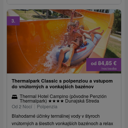
3.
84,85
€
od
/noc/osoba
Thermalpark Classic s polpenziou a vstupom
do vnútorných a vonkajších bazénov
Thermal Hotel Campino (pôvodne Penzión
Thermalpark)
★
★
★
★
Dunajská Streda
Od 2 Nocí
Polpenzia
Blahodarné účinky termálnej vody v štyroch
vnútorných a šiestich vonkajších bazénoch a relax