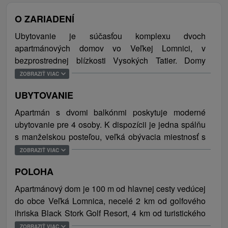
O ZARIADENÍ
Ubytovanie je súčasťou komplexu dvoch
apartmánových domov vo Veľkej Lomnici, v
bezprostrednej blízkosti Vysokých Tatier. Domy
situované v tichej lokalite, na okraji obce, navodzujú
ZOBRAZIŤ VIAC
príjemnú atmosféru nerušeného oddychu. Hosťom
UBYTOVANIE
apartmánov sú k dispozícii všetky služby komplexu
ako 24-hodinový klientsky servis (non-stop recepcia,
Apartmán s dvomi balkónmi poskytuje moderné
upratovacie a servisné služby), multifunkčné ihriská
ubytovanie pre 4 osoby. K dispozícii je jedna spálňu
s technickým povrchom na tenis, futbal, basketbal a
s manželskou posteľou, veľká obývacia miestnosť s
volejbal (požičovňa športového vybavenia), cvičné
rozkladacou sedačkou, ktorá je spojená s plne
ZOBRAZIŤ VIAC
golfové odpalisko a wellness centrum (za poplatok),
vybavenou kuchyňou a jedálenským sedením. K
vyhradené miesta pre oddych s lavičkami, záhradný
POLOHA
ďaľšiemu vybaveniu patrí TV s plochou obrazovkou,
altánok s krbom (prenájom grilovacieho náradia),
free WiFi pripojenie na internet a kúpeľňa vybavená
Apartmánový dom je 100 m od hlavnej cesty vedúcej
jazierko, detské ihrisko s preliezkami a v prípade
sprchovým kútom, umývadlom a fénom.
do obce Veľká Lomnica, necelé 2 km od golfového
nepriaznivého počasia aj detský kútik v
ihriska Black Stork Golf Resort, 4 km od turistického
apartmánovom dome. Teplá voda a samotné
a lyžiarskeho strediska Tatranskej Lomnice a 8 km
ZOBRAZIŤ VIAC