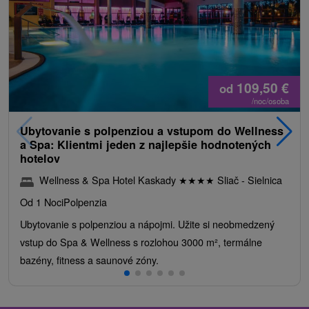
109,50
€
od
/noc/osoba
Ubytovanie s polpenziou a vstupom do Wellness
a Spa: Klientmi jeden z najlepšie hodnotených
hotelov
Wellness & Spa Hotel Kaskady
★
★
★
★
Sliač - Sielnica
Od 1 Noci
Polpenzia
Ubytovanie s polpenziou a nápojmi. Užite si neobmedzený
vstup do Spa & Wellness s rozlohou 3000 m², termálne
bazény, fitness a saunové zóny.