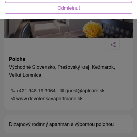
Odmietnuť
Poloha
Východné Slovensko, Prešovský kraj, Kežmarok,
Veľká Lomnica
+421 948 19 3064
guest@aptcare.sk
www.dovolenkavapartmane.sk
Dizajnový rodinný apartmán s výbornou polohou