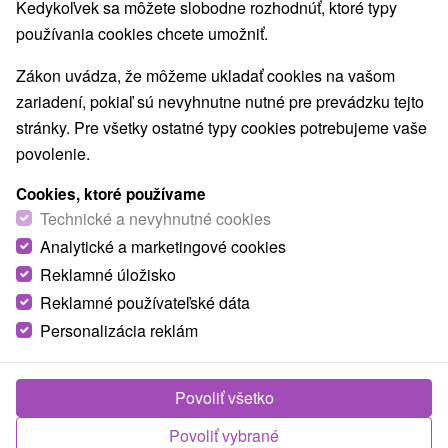
Navigovať do miesta
Kedykoľvek sa môžete slobodne rozhodnúť, ktoré typy
používania cookies chcete umožniť.
O ZARIADENÍ
VYBAVENIE
Zákon uvádza, že môžeme ukladať cookies na vašom
zariadení, pokiaľ sú nevyhnutne nutné pre prevádzku tejto
stránky. Pre všetky ostatné typy cookies potrebujeme vaše
povolenie.
Cookies, ktoré používame
Technické a nevyhnutné cookies
Analytické a marketingové cookies
Reklamné úložisko
Reklamné používateľské dáta
Personalizácia reklám
Povoliť všetko
Povoliť vybrané