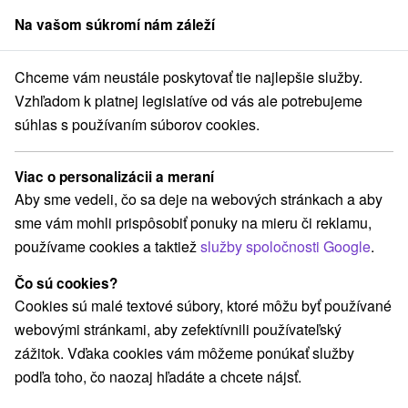
Na vašom súkromí nám záleží
člen skupiny
Sorger
Chceme vám neustále poskytovať tie najlepšie služby.
aj
Veľká Lomnica
AC Apartment High Tatras View Veľká Lomnica
Vzhľadom k platnej legislatíve od vás ale potrebujeme
súhlas s používaním súborov cookies.
AC Apartment High Tatras View
Veľká Lomnica
Viac o personalizácii a meraní
Veľká Lomnica
Aby sme vedeli, čo sa deje na webových stránkach a aby
sme vám mohli prispôsobiť ponuky na mieru či reklamu,
používame cookies a taktiež
služby spoločnosti Google
.
Rezervovať cez booking
Čo sú cookies?
Cookies sú malé textové súbory, ktoré môžu byť používané
webovými stránkami, aby zefektívnili používateľský
REZERVÁCIA A VÝBER POBYTU
zážitok. Vďaka cookies vám môžeme ponúkať služby
Kontaktujte priamo ubytovateľa.
podľa toho, čo naozaj hľadáte a chcete nájsť.