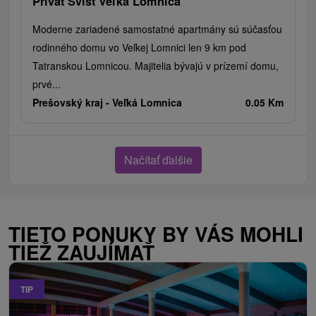
Privát Svišť Veľká Lomnica
Moderne zariadené samostatné apartmány sú súčasťou
rodinného domu vo Veľkej Lomnici len 9 km pod
Tatranskou Lomnicou. Majitelia bývajú v prízemí domu,
prvé...
Prešovský kraj -
Veľká Lomnica
0.05 Km
Načítať ďalšie
TIETO PONUKY BY VÁS MOHLI
TIEŽ ZAUJÍMAŤ
TIP