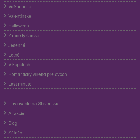
Veľkonočné
Valentínske
Halloween
Zimné lyžiarske
Jesenné
Letné
V kúpeľoch
Romantický víkend pre dvoch
Last minute
Ubytovanie na Slovensku
Atrakcie
Blog
Súťaže