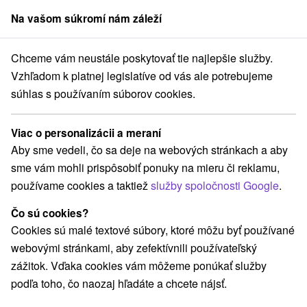
Na vašom súkromí nám záleží
člen skupiny
Sorger
Chceme vám neustále poskytovať tie najlepšie služby.
Ubytovateľ spolupráca
Vzhľadom k platnej legislatíve od vás ale potrebujeme
súhlas s používaním súborov cookies.
Ubytovateľ spolupráca
Viac o personalizácii a meraní
Aby sme vedeli, čo sa deje na webových stránkach a aby
sme vám mohli prispôsobiť ponuky na mieru či reklamu,
používame cookies a taktiež
služby spoločnosti Google
.
Ubytovateľ, ktorý chce spolupracovať
Čo sú cookies?
Cookies sú malé textové súbory, ktoré môžu byť používané
webovými stránkami, aby zefektívnili používateľský
zážitok. Vďaka cookies vám môžeme ponúkať služby
podľa toho, čo naozaj hľadáte a chcete nájsť.
Pridať ho do databázy