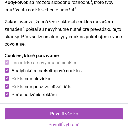
Kedykoľvek sa môžete slobodne rozhodnúť, ktoré typy
Vyplnením a odoslaním formulára súhlasím so
Všeobecnými
používania cookies chcete umožniť.
obchodnými podmienkamia
s
podmienkami
Spracovania osobných údajov
.
Zákon uvádza, že môžeme ukladať cookies na vašom
zariadení, pokiaľ sú nevyhnutne nutné pre prevádzku tejto
stránky. Pre všetky ostatné typy cookies potrebujeme vaše
povolenie.
Výhody u nás
Cookies, ktoré používame
Technické a nevyhnutné cookies
Denne aktualizovaná ponuka
Analytické a marketingové cookies
Reklamné úložisko
Všetky známe hotely a kúpele na jednom
Reklamné používateľské dáta
mieste
Personalizácia reklám
VIAC INFO
Garantujeme najnižšie ceny
Povoliť všetko
VIAC INFO
Povoliť vybrané