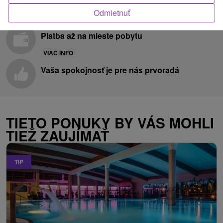
Minimálne storno poplatky
Odmietnuť
VIAC INFO
Platba až na mieste pobytu
VIAC INFO
Vaša spokojnosť je pre nás prvoradá
TIETO PONUKY BY VÁS MOHLI
TIEŽ ZAUJÍMAŤ
TIP