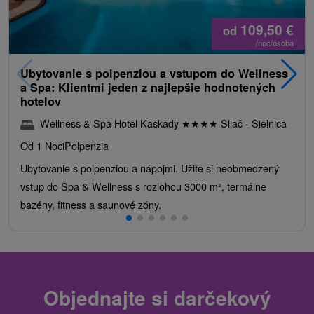
109,50
€
od
/noc/osoba
Ubytovanie s polpenziou a vstupom do Wellness
a Spa: Klientmi jeden z najlepšie hodnotených
hotelov
Wellness & Spa Hotel Kaskady
★
★
★
★
Sliač - Sielnica
Od 1 Noci
Polpenzia
Ubytovanie s polpenziou a nápojmi. Užite si neobmedzený
vstup do Spa & Wellness s rozlohou 3000 m², termálne
bazény, fitness a saunové zóny.
Objednajte si darčekový