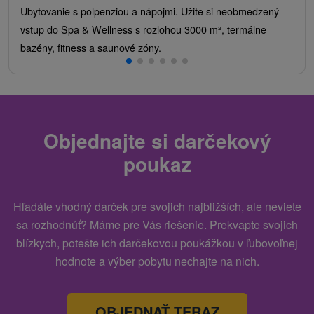
Ubytovanie s polpenziou a nápojmi. Užite si neobmedzený
vstup do Spa & Wellness s rozlohou 3000 m², termálne
bazény, fitness a saunové zóny.
Objednajte si darčekový
poukaz
Hľadáte vhodný darček pre svojich najbližších, ale neviete
sa rozhodnúť? Máme pre Vás riešenie. Prekvapte svojich
blízkych, potešte ich darčekovou poukážkou v ľubovoľnej
hodnote a výber pobytu nechajte na nich.
OBJEDNAŤ TERAZ