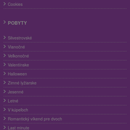
Cookies
POBYTY
Silvestrovské
Vianočné
Veľkonočné
Valentínske
Halloween
Zimné lyžiarske
Jesenné
Letné
V kúpeľoch
Romantický víkend pre dvoch
Last minute