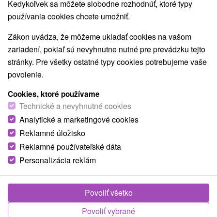
Denne aktualizovaná ponuka
Kedykoľvek sa môžete slobodne rozhodnúť, ktoré typy
používania cookies chcete umožniť.
Všetky známe hotely a kúpele na jednom
Zákon uvádza, že môžeme ukladať cookies na vašom
mieste
zariadení, pokiaľ sú nevyhnutne nutné pre prevádzku tejto
VIAC INFO
stránky. Pre všetky ostatné typy cookies potrebujeme vaše
povolenie.
Garantujeme najnižšie ceny
VIAC INFO
Cookies, ktoré používame
Technické a nevyhnutné cookies
Minimálne storno poplatky
Analytické a marketingové cookies
VIAC INFO
Reklamné úložisko
Platba až na mieste pobytu
Reklamné používateľské dáta
Personalizácia reklám
VIAC INFO
Vaša spokojnosť je pre nás prvoradá
Povoliť všetko
Povoliť vybrané