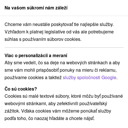
Na vašom súkromí nám záleží
člen skupiny
Sorger
Chceme vám neustále poskytovať tie najlepšie služby.
Rezervácia pobytu
Vzhľadom k platnej legislatíve od vás ale potrebujeme
súhlas s používaním súborov cookies.
Rezervácia pobytu
Viac o personalizácii a meraní
Rezervačný formulár bol odoslaný.
Aby sme vedeli, čo sa deje na webových stránkach a aby
sme vám mohli prispôsobiť ponuky na mieru či reklamu,
Ďakujeme za Váš záujem.
používame cookies a taktiež
služby spoločnosti Google
.
Toto nie je záväzná rezervácia, iba potvrdenie, že sme
Čo sú cookies?
Vašu požiadavku prijali.
Cookies sú malé textové súbory, ktoré môžu byť používané
Budeme Vás čo najskôr kontaktovať.
webovými stránkami, aby zefektívnili používateľský
zážitok. Vďaka cookies vám môžeme ponúkať služby
Výhody u nás
podľa toho, čo naozaj hľadáte a chcete nájsť.