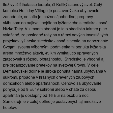
tiež využiť thalasso terapia, či Keltký saunový svet. Celý
komplex Holliday Village je postavený ako ubytovacie
zariadenie, odtiaľto je možnosť pohodlnej prepravy
skibusom do najkvalitnejšieho lyžiarskeho strediska Jasná
Nízke Tatry. V zimnom období je toto stredisko takmer plne
vyťažené, za posledné roky sa v rámci nových investičných
projektov lyžiarske stredisko Jasná zmenilo na nepoznanie.
Svojimi svojimi výbornými podmienkami ponúka lyžiarska
aréna množstvo aktivít, 45 km vynikajúco upravených
zjazdoviek s rôznou obtiažnosťou. Stredisko je vhodné aj
pre organizovanie pretekov na svetovej úrovni. V celej
Demänovskej doline je široká ponuka najmä ubytovania v
súkromí, prípadne v krásnych drevených zrubových
domčekoch alebo apartmánoch. Cenovo sa ubytovanie
pohybuje od 9 Eur v súkromí alebo v chate za osobu ,
apartmán je dostupný od 16 Eur na osobu a noc.
Samozrejme v celej doline je postavených aj množstvo
hotelov.