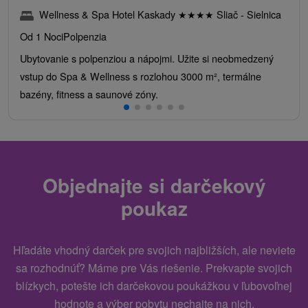
Wellness & Spa Hotel Kaskady
★
★
★
★
Sliač - Sielnica
Od 1 Noci
Polpenzia
Ubytovanie s polpenziou a nápojmi. Užite si neobmedzený
vstup do Spa & Wellness s rozlohou 3000 m², termálne
bazény, fitness a saunové zóny.
Objednajte si darčekový
poukaz
Hľadáte vhodný darček pre svojich najbližších, ale neviete
sa rozhodnúť? Máme pre Vás riešenie. Prekvapte svojich
blízkych, potešte ich darčekovou poukážkou v ľubovoľnej
hodnote a výber pobytu nechajte na nich.