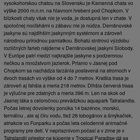
vysokohorskou chatou na Slovensku je Kamenná chata vo
výške 2000 m.n.m. na hlavnom hrebeni pod Chopkom. V
blízkosti chaty však nie je voda, je dostupná len v chate. V
spoločnej nocľahárni o zábavu nie je núdza. Demänovské
jaskyne sú najdlhším jaskynným systémom a zároveň
národnou prírodnou pamiatkou. Bohatú sintrovú výzdobu
rozličných farieb nájdeme v Demänovskej jaskyni Slobody.
V Európe patrí medzi najkrajšie jaskyne s podzemnou
riečkou a množstvom jazierok. Priamo v Jasnej pod
Chopkom sa nachádza tarzánia postavená na stromoch v
dvoch trasách vo výške od 4 do 7 metrov. Kratšia trasa je
zároveň aj ľahšia a meria 218 metrov. Dlhšia červená trasa
je výlučne pre zdatných a meria 396 m. Len na skok od
Jasnej láka s celoročnou prevádzkou aquapark Tatralandia.
Počas letnej dovolenky ponúka 14 bazénov, morskú,
termálnu , ale aj číru vodu, tiež 28 tobogánov a šmýkačiek,
atriakcie vo Funparku a počas leta celodenné animačné
programy pre detí. V nepriaznivom počasí a v zime je v
Tatralandii priestor na kúpenie v Tropical Paradise dá sa