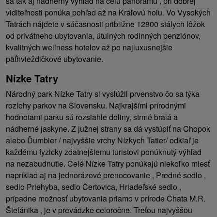
sa tak aj nádherný výhľad na celú panorámu , pri dobrej
viditeľnosti ponúka pohľad až na Kráľovú hoľu. Vo Vysokých
Tatrách nájdete v súčasnosti približne 12800 stálych lôžok
od privátneho ubytovania, útulných rodinných penziónov,
kvalitných wellness hotelov až po najluxusnejšie
päťhvieždičkové ubytovanie.
Nízke Tatry
Národný park Nízke Tatry si vyslúžil prvenstvo čo sa týka
rozlohy parkov na Slovensku. Najkrajšími prírodnými
hodnotami parku sú rozsiahle doliny, strmé bralá a
nádherné jaskyne. Z južnej strany sa dá vystúpiť na Chopok
alebo Ďumbier / najvyššie vrchy Nízkych Tatier/ odkiaľ je
každému fyzicky zdatnejšiemu turistovi ponúknutý výhľad
na nezabudnutie. Celé Nízke Tatry ponúkajú niekoľko miesť
napríklad aj na jednorázové prenocovanie , Predné sedlo ,
sedlo Priehyba, sedlo Čertovica, Hriadeľské sedlo ,
prípadne možnosť ubytovania priamo v prírode Chata M.R.
Štefánika , je v prevádzke celoročne. Treťou najvyššou