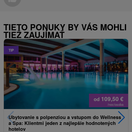
TIETO PONUKY BY VÁS MOHLI
TIEŽ ZAUJÍMAŤ
TIP
109,50
€
od
/noc/osoba
Ubytovanie s polpenziou a vstupom do Wellness
a Spa: Klientmi jeden z najlepšie hodnotených
hotelov