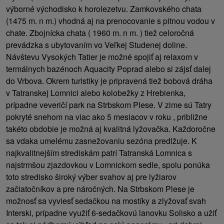
výborné východisko k horolezetvu. Zamkovského chata
(1475 m. n m.) vhodná aj na prenocovanie s pitnou vodou v
chate. Zbojnícka chata ( 1960 m. n m. ) tiež celoročná
prevádzka s ubytovaním vo Veľkej Studenej doline.
Návštevu Vysokých Tatier je možné spojiť aj relaxom v
termálnych bazénoch Aquacity Poprad alebo si zájsť dalej
do Vrbova. Okrem turistiky je pripravená tiež bobová dráha
v Tatranskej Lomnici alebo kolobežky z Hrebienka,
prípadne veveričí park na Strbskom Plese. V zime sú Tatry
pokryté snehom na viac ako 5 mesiacov v roku , približne
takéto obdobie je možná aj kvalitná lyžovačka. Každoročne
sa vdaka umelému zasnežovaniu sezóna predlžuje. K
najkvalitnejším strediskám patrí Tatranská Lomnica s
najstrmšou zjazdovkou v Lomnickom sedle, spolu ponúka
toto stredisko široký výber svahov aj pre lyžiarov
začiatočníkov a pre náročných. Na Strbskom Plese je
možnosť sa vyviesť sedačkou na mostíky a zlyžovať svah
Interski, prípadne využiť 6-sedačkovú lanovku Solisko a užiť