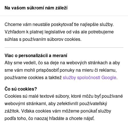
Na vašom súkromí nám záleží
člen skupiny
Sorger
Chceme vám neustále poskytovať tie najlepšie služby.
Dovolenka v Tatrách
Vzhľadom k platnej legislatíve od vás ale potrebujeme
súhlas s používaním súborov cookies.
Dovolenka v Tatrách
Viac o personalizácii a meraní
Dovolenka v Tatrách
Aby sme vedeli, čo sa deje na webových stránkach a aby
sme vám mohli prispôsobiť ponuky na mieru či reklamu,
Vysoké Tatry
používame cookies a taktiež
služby spoločnosti Google
.
Vysoké Tatry. Naša najväčšia pýcha sa rozprestiera na
severe Slovenska , hraničí s Poľskom a spolu s poľskou
Čo sú cookies?
časťou tvorí biosferickú rezerváciu. Najvyššie pohorie
Cookies sú malé textové súbory, ktoré môžu byť používané
Slovenska Vysoké Tatry je zložené so žulového masívu.
webovými stránkami, aby zefektívnili používateľský
Pod najvýšším vrchom Karpát Gerlachovským štítom 2655
zážitok. Vďaka cookies vám môžeme ponúkať služby
m.n m.nájdete najvyhľadávanejšiu turistickú lokalitu. Tento
podľa toho, čo naozaj hľadáte a chcete nájsť.
symbol Slovenska je lákadlom nielen pre domácich, ale