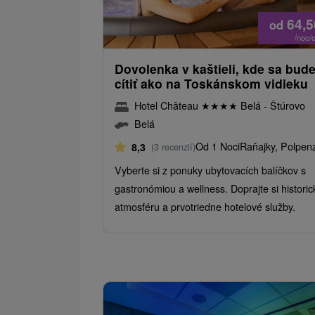
64,
od
/noc/
Dovolenka v kaštieli, kde sa bude
cítiť ako na Toskánskom vidieku
Hotel Château
★
★
★
★
Belá - Štúrovo
Belá
Od 1 Noci
Raňajky, Polpen
8,3
(3 recenzií)
Vyberte si z ponuky ubytovacích balíčkov s
gastronómiou a wellness. Doprajte si historic
atmosféru a prvotriedne hotelové služby.