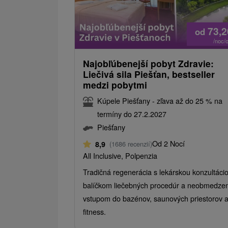
73,
od
/noc/
Najobľúbenejší pobyt Zdravie:
Liečivá sila Piešťan, bestseller
medzi pobytmi
Kúpele Piešťany - zľava až do 25 % na
termíny do 27.2.2027
Piešťany
Od 2 Nocí
8,9
(1686 recenzií)
All Inclusive, Polpenzia
Tradičná regenerácia s lekárskou konzultáci
balíčkom liečebných procedúr a neobmedz
vstupom do bazénov, saunových priestorov 
fitness.