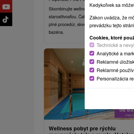
Kedykoľvek sa môžete
Skombinujte wellness s medicínskou
starostlivosťou. Čakajú vás obľúbené balíčky
Zákon uvádza, že mô
plné procedúr, skvelej stravy a neobmedzen
prevádzku tejto strá
bazéna.
Cookies, ktoré pou
Technické a nevy
Analytické a mar
Reklamné úložis
Reklamné používa
Personalizácia r
83
od
/noc/
Wellness pobyt pre rýchlu