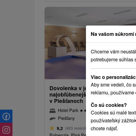
Na vašom súkromí 
Chceme vám neustále 
potrebujeme súhlas 
61,
od
/noc/
Viac o personalizác
Aby sme vedeli, čo s
Dovolenka v jednom z
reklamu, používame 
najobľúbenejších wellness hotel
v Piešťanoch
Čo sú cookies?
Hotel Park
★
★
★
★
Piešťany
Cookies sú malé text
Piešťany
používateľský zážito
Od 2 Nocí
chcete nájsť.
9,2
(423 recenzií)
Polpenzia, Plná Penzia, All Inclusive