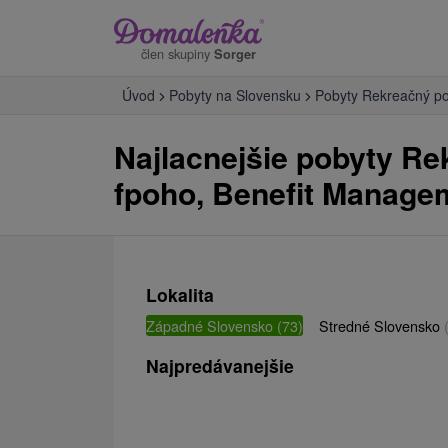
člen skupiny
Sorger
Úvod
Pobyty na Slovensku
Pobyty Rekreačný po
Najlacnejšie pobyty Re
fpoho, Benefit Manag
Lokalita
Západné Slovensko
(73)
Stredné Slovensko
Najpredávanejšie