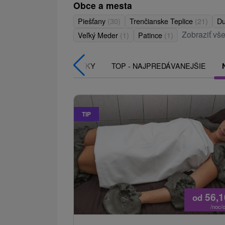
Obce a mesta
Piešťany
(30)
Trenčianske Teplice
(21)
Du
Zobraziť vše
Veľký Meder
(1)
Patince
(1)
VŠETKY
TOP - NAJPREDÁVANEJŠIE
TIP
56,
od
/noc/