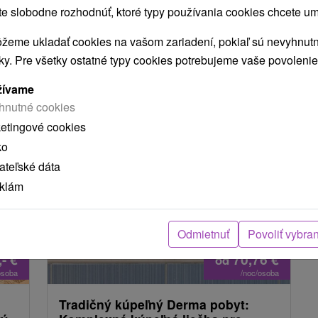
Vychutnajte si pobyt s polpenziou a klasickou
 slobodne rozhodnúť, ktoré typy používania cookies chcete um
masážou v cene. Užite si voľný vstup do bazéna
žeme ukladať cookies na vašom zariadení, pokiaľ sú nevyhnutn
i fitness a komfort so županom na izbe.
ého
nky. Pre všetky ostatné typy cookies potrebujeme vaše povolenie
žívame
hnutné cookies
ketingové cookies
ko
teľské dáta
eklám
Odmietnuť
Povoliť vybra
,-
€
70,76
€
od
osoba
/noc/osoba
Tradičný kúpeľný Derma pobyt: