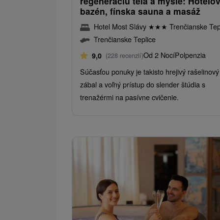
regeneráciu tela a mysle: Hotelo
bazén, fínska sauna a masáž
Hotel Most Slávy
★
★
★
Trenčianske Tep
Trenčianske Teplice
Od 2 Nocí
Polpenzia
9,0
(228 recenzií)
Súčasťou ponuky je takisto hrejivý rašelinový
zábal a voľný prístup do slender štúdia s
trenažérmi na pasívne cvičenie.