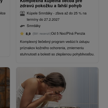
vý
Komplexná kúpeľná liečba pre
zdravú pokožku a ľahší pohyb
lice
Kúpele Smrdáky - zľava až do 25 % na
termíny do 27.2.2027
Smrdáky
Od 5 Nocí
Plná Penzia
8,9
(591 recenzií)
Komplexný liečebný program vedúci k ústupu
príznakov kožného ochorenia, zmierneniu
stuhnutosti a bolesti so zlepšenou pohyblivosťou.