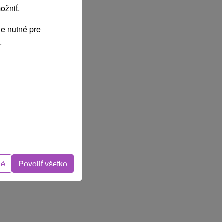
ožniť.
e nutné pre
.
né
Povoliť všetko