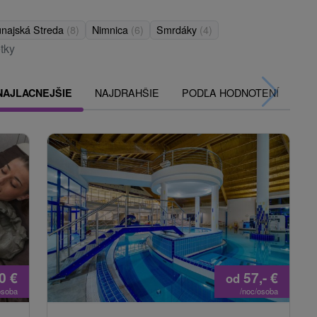
najská Streda
(8)
Nimnica
(6)
Smrdáky
(4)
tky
NAJDRAHŠIE
PODĽA HODNOTENÍ
NAJLACNEJŠIE
10
€
57,-
€
od
osoba
/noc/osoba