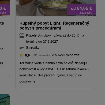
50
€
64,66
€
od
osoba
/noc/osoba
te
Kúpeľný pobyt Light: Regeneračný
pobyt s procedúrami
Kúpele Smrdáky - zľava až do 25 % na
termíny do 27.2.2027
Smrdáky
zia
Od 5 Nocí
Polpenzia
8,9
(591 recenzií)
kú
Termálna voda a bahno tlmia bolesť, zlepšujú
pohyblivosť a liečia kožu. Balík zahŕňa lekársku
konzultáciu, dve procedúry/noc a vstup do
posilňovne.