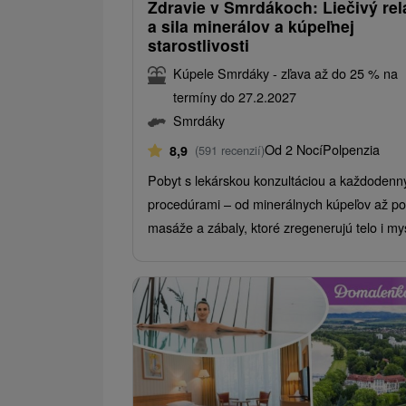
Zdravie v Smrdákoch: Liečivý rel
a sila minerálov a kúpeľnej
starostlivosti
Kúpele Smrdáky - zľava až do 25 % na
termíny do 27.2.2027
Smrdáky
Od 2 Nocí
Polpenzia
8,9
(591 recenzií)
Pobyt s lekárskou konzultáciou a každodenn
procedúrami – od minerálnych kúpeľov až po
masáže a zábaly, ktoré zregenerujú telo i my