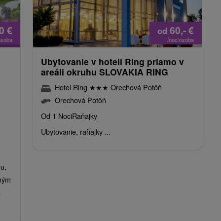
20
€
60,-
€
od
osoba
/noc/osoba
Ubytovanie v hoteli Ring priamo v
areáli okruhu SLOVAKIA RING
Hotel Ring
★
★
★
Orechová Potôň
Orechová Potôň
Od 1 Noci
Raňajky
Ubytovanie, raňajky ...
ou,
eným
a