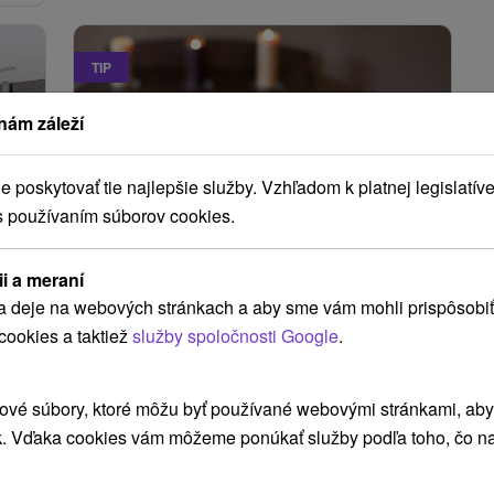
TIP
nám záleží
poskytovať tie najlepšie služby. Vzhľadom k platnej legislatíve
s používaním súborov cookies.
86
€
61,86
€
od
osoba
/noc/osoba
ii a meraní
a deje na webových stránkach a aby sme vám mohli prispôsobiť
Kúpeľný relaxačný pobyt s
cookies a taktiež
služby spoločnosti Google
.
ov
polpenziou, vstupom do bazéna a
sauny
Hotel Park
★
★
★
★
Piešťany
ové súbory, ktoré môžu byť používané webovými stránkami, aby z
Piešťany
k. Vďaka cookies vám môžeme ponúkať služby podľa toho, čo na
Od 2 Nocí
Polpenzia
9,2
(423 recenzií)