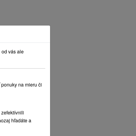
 od vás ale
 ponuky na mieru či
efektívnili
ozaj hľadáte a