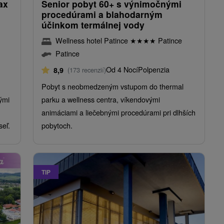
ax
Senior pobyt 60+ s výnimočnými
procedúrami a blahodarným
účinkom termálnej vody
Wellness hotel Patince
★
★
★
★
Patince
Patince
Od 4 Nocí
Polpenzia
8,9
(173 recenzií)
Pobyt s neobmedzeným vstupom do thermal
ými
parku a wellness centra, víkendovými
animáciami a liečebnými procedúrami pri dlhších
seľ.
pobytoch.
TIP