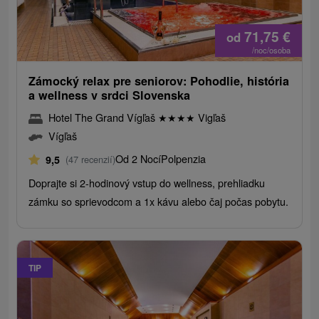
71,75
€
od
/noc/osoba
Zámocký relax pre seniorov: Pohodlie, história
a wellness v srdci Slovenska
Hotel The Grand Vígľaš
★
★
★
★
Vigľaš
Vígľaš
Od 2 Nocí
Polpenzia
9,5
(47 recenzií)
Doprajte si 2-hodinový vstup do wellness, prehliadku
zámku so sprievodcom a 1x kávu alebo čaj počas pobytu.
TIP