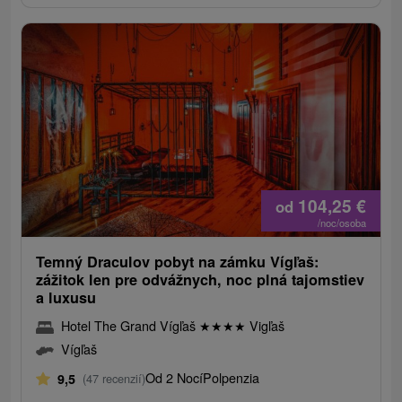
104,25
€
od
/noc/osoba
Temný Draculov pobyt na zámku Vígľaš:
zážitok len pre odvážnych, noc plná tajomstiev
a luxusu
Hotel The Grand Vígľaš
★
★
★
★
Vigľaš
Vígľaš
Od 2 Nocí
Polpenzia
9,5
(47 recenzií)