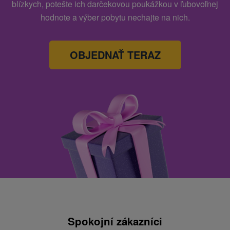
blízkych, potešte ich darčekovou poukážkou v ľubovoľnej
hodnote a výber pobytu nechajte na nich.
OBJEDNAŤ TERAZ
Spokojní zákazníci