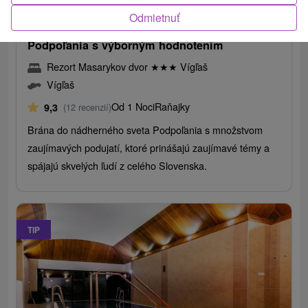
/noc/osoba
Odmietnuť
Úžasná dovolenka v nádhernom prostredí
Podpoľania s výborným hodnotením
Rezort Masarykov dvor
★
★
★
Vígľaš
Vígľaš
Od 1 Noci
Raňajky
9,3
(12 recenzií)
Brána do nádherného sveta Podpoľania s množstvom
zaujímavých podujatí, ktoré prinášajú zaujímavé témy a
spájajú skvelých ľudí z celého Slovenska.
TIP