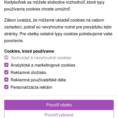
Kedykoľvek sa môžete slobodne rozhodnúť, ktoré typy
Zabudol som heslo
používania cookies chcete umožniť.
Najpredávanejšie
Zákon uvádza, že môžeme ukladať cookies na vašom
zariadení, pokiaľ sú nevyhnutne nutné pre prevádzku tejto
stránky. Pre všetky ostatné typy cookies potrebujeme vaše
povolenie.
E
NAJDRAHŠIE
PODĽA HODNOTENÍ
NAJLACNEJŠIE
Cookies, ktoré používame
Technické a nevyhnutné cookies
Analytické a marketingové cookies
TIP
Reklamné úložisko
Reklamné používateľské dáta
Personalizácia reklám
Povoliť všetko
64,50
€
od
Povoliť vybrané