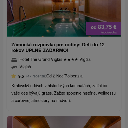
83,75
€
od
/noc/osoba
Zámocká rozprávka pre rodiny: Deti do 12
rokov ÚPLNE ZADARMO!
Hotel The Grand Vígľaš
★
★
★
★
Vigľaš
Vígľaš
Od 2 Nocí
Polpenzia
9,5
(47 recenzií)
Kráľovský oddych v historických komnatách, zatiaľ čo
vaše deti bývajú grátis. Zažite spojenie histórie, wellnessu
a čarovnej atmosféry na nádvorí.