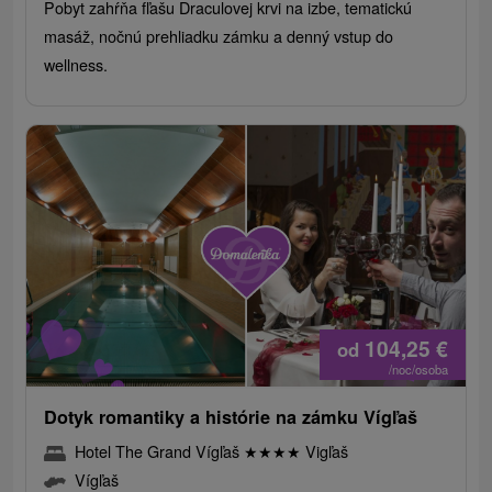
Pobyt zahŕňa fľašu Draculovej krvi na izbe, tematickú
masáž, nočnú prehliadku zámku a denný vstup do
wellness.
104,25
€
od
/noc/osoba
Dotyk romantiky a histórie na zámku Vígľaš
Hotel The Grand Vígľaš
★
★
★
★
Vigľaš
Vígľaš