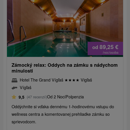
89,25
€
od
/noc/osoba
Zámocký relax: Oddych na zámku s nádychom
minulosti
Hotel The Grand Vígľaš
★
★
★
★
Vigľaš
Vígľaš
Od 2 Nocí
Polpenzia
9,5
(47 recenzií)
Oddýchnite si vďaka dennému 1-hodinovému vstupu do
wellness centra a komentovanej prehliadke zámku so
sprievodcom.