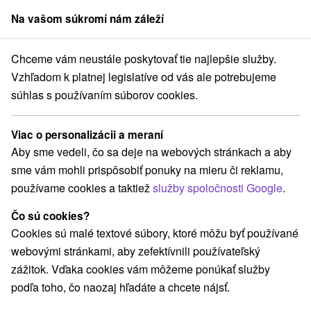
Na vašom súkromí nám záleží
člen skupiny
Sorger
Chceme vám neustále poskytovať tie najlepšie služby.
efit Management
Stredné Slovensko
Banskobystrický kraj
Vígľaš
Vzhľadom k platnej legislatíve od vás ale potrebujeme
súhlas s používaním súborov cookies.
Najlacnejšie pobyty Rekreačný
poukaz - platba kartou Edenred,
Viac o personalizácii a meraní
karta Up, fpoho, Benefit
Aby sme vedeli, čo sa deje na webových stránkach a aby
Management vo Vígľaši
sme vám mohli prispôsobiť ponuky na mieru či reklamu,
používame cookies a taktiež
služby spoločnosti Google
.
E-mail
Čo sú cookies?
Cookies sú malé textové súbory, ktoré môžu byť používané
webovými stránkami, aby zefektívnili používateľský
Heslo
zážitok. Vďaka cookies vám môžeme ponúkať služby
podľa toho, čo naozaj hľadáte a chcete nájsť.
PRIHLÁSIŤ SA