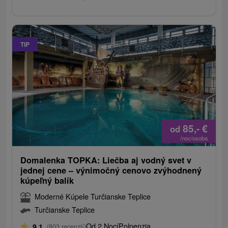
TIP
85,-
€
od
/noc/osoba
Domalenka TOPKA: Liečba aj vodný svet v
jednej cene – výnimočný cenovo zvýhodnený
kúpeľný balík
Moderné Kúpele Turčianske Teplice
Turčianske Teplice
Od 2 Nocí
Polpenzia
9,1
(803 recenzií)