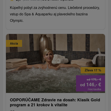
Kúpeľný pobyt za zvýhodnenú cenu. Liečebné procedúry,
vstup do Spa & Aquaparku aj plaveckého bazéna
Olympic.
Akcia
Zľava 17 %
176,-
€
od
146,-
€
od
/noc/osoba
ODPORÚČAME Zdravie na dosah: Klasik Gold
program a 21 krokov k vitalite