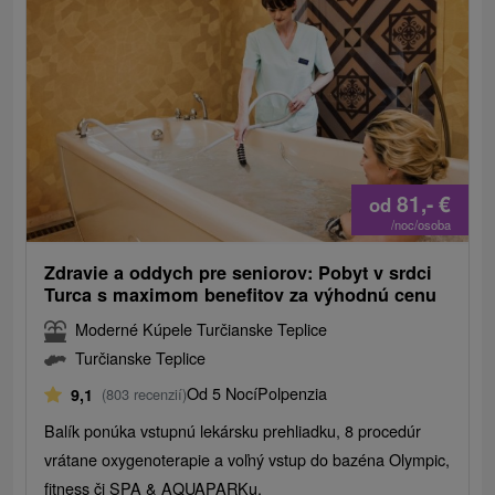
81,-
€
od
/noc/osoba
Zdravie a oddych pre seniorov: Pobyt v srdci
Turca s maximom benefitov za výhodnú cenu
Moderné Kúpele Turčianske Teplice
Turčianske Teplice
Od 5 Nocí
Polpenzia
9,1
(803 recenzií)
Balík ponúka vstupnú lekársku prehliadku, 8 procedúr
vrátane oxygenoterapie a voľný vstup do bazéna Olympic,
fitness či SPA & AQUAPARKu.