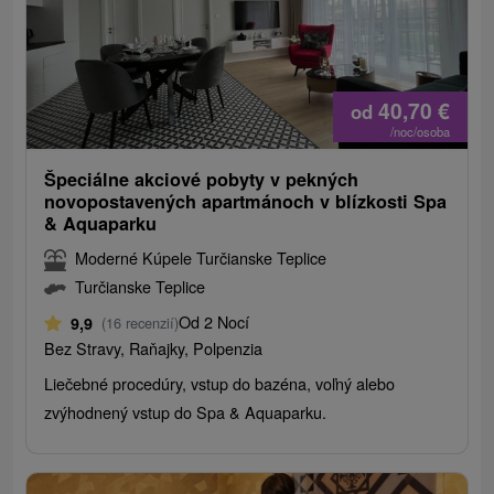
40,70
€
od
/noc/osoba
Špeciálne akciové pobyty v pekných
novopostavených apartmánoch v blízkosti Spa
& Aquaparku
Moderné Kúpele Turčianske Teplice
Turčianske Teplice
Od 2 Nocí
9,9
(16 recenzií)
Bez Stravy, Raňajky, Polpenzia
Liečebné procedúry, vstup do bazéna, voľný alebo
zvýhodnený vstup do Spa & Aquaparku.