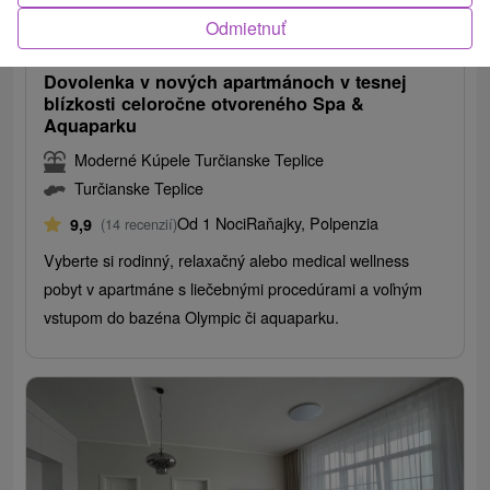
37,50
€
od
Odmietnuť
/noc/osoba
Dovolenka v nových apartmánoch v tesnej
blízkosti celoročne otvoreného Spa &
Aquaparku
Moderné Kúpele Turčianske Teplice
Turčianske Teplice
Od 1 Noci
Raňajky, Polpenzia
9,9
(14 recenzií)
Vyberte si rodinný, relaxačný alebo medical wellness
pobyt v apartmáne s liečebnými procedúrami a voľným
vstupom do bazéna Olympic či aquaparku.