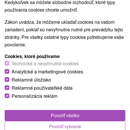
Kedykoľvek sa môžete slobodne rozhodnúť, ktoré typy
PRIHLÁSIŤ SA
používania cookies chcete umožniť.
Zabudol som heslo
Zákon uvádza, že môžeme ukladať cookies na vašom
Najpredávanejšie
zariadení, pokiaľ sú nevyhnutne nutné pre prevádzku tejto
stránky. Pre všetky ostatné typy cookies potrebujeme vaše
povolenie.
Cookies, ktoré používame
E
NAJDRAHŠIE
PODĽA HODNOTENÍ
NAJLACNEJŠIE
Technické a nevyhnutné cookies
Analytické a marketingové cookies
Reklamné úložisko
Reklamné používateľské dáta
Personalizácia reklám
Povoliť všetko
Povoliť vybrané