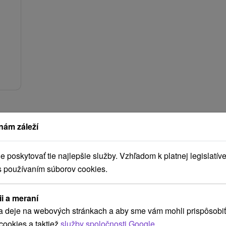
nám záleží
poskytovať tie najlepšie služby. Vzhľadom k platnej legislatíve
s používaním súborov cookies.
ii a meraní
a deje na webových stránkach a aby sme vám mohli prispôsobiť
cookies a taktiež
služby spoločnosti Google
.