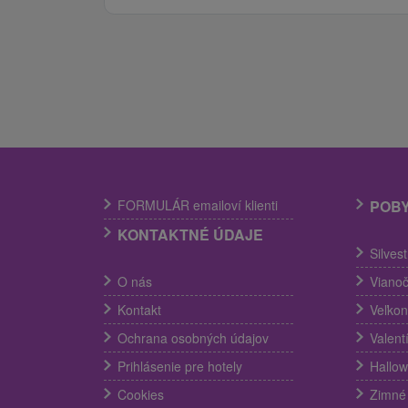
FORMULÁR emailoví klienti
POB
KONTAKTNÉ ÚDAJE
Silves
O nás
Viano
Kontakt
Veľko
Ochrana osobných údajov
Valent
Prihlásenie pre hotely
Hallo
Cookies
Zimné 