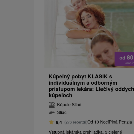
80
od
/noc/
Kúpeľný pobyt KLASIK s
individuálnym a odborným
prístupom lekára: Liečivý oddych
kúpeľoch
Kúpele Sliač
Sliač
Od 10 Nocí
Plná Penzia
8,4
(276 recenzií)
Vstupná lekárska prehliadka, 3 cielené