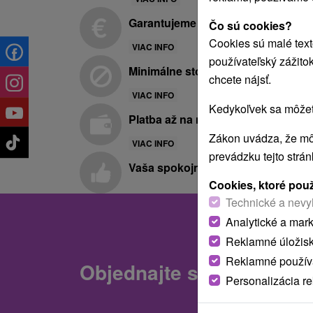
Garantujeme najnižšie ceny
Čo sú cookies?
Cookies sú malé text
VIAC INFO
používateľský zážito
Minimálne storno poplatky
chcete nájsť.
VIAC INFO
Kedykoľvek sa môžete
Platba až na mieste pobytu
Zákon uvádza, že mô
VIAC INFO
prevádzku tejto strá
Vaša spokojnosť je pre nás prvora
Cookies, ktoré pou
Technické a nevy
Analytické a mar
Reklamné úložis
Reklamné používa
Objednajte si darčekový
Personalizácia r