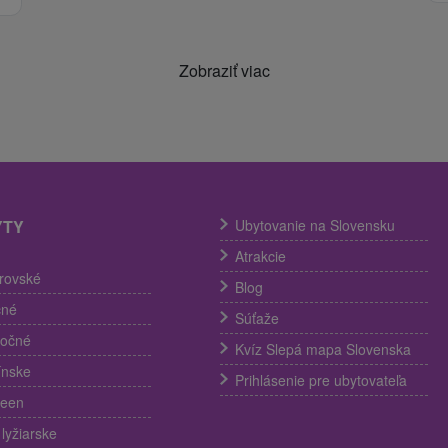
Zobraziť viac
YTY
Ubytovanie na Slovensku
Atrakcie
trovské
Blog
čné
Súťaže
nočné
Kvíz Slepá mapa Slovenska
ínske
Prihlásenie pre ubytovateľa
ween
lyžiarske