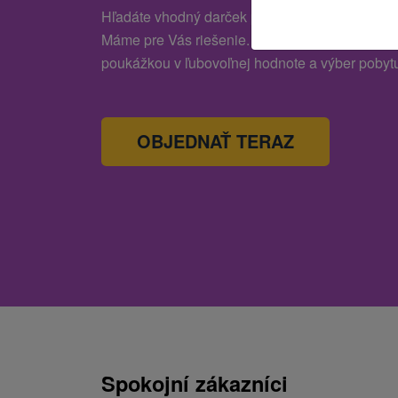
Hľadáte vhodný darček pre svojich najbližších,
Máme pre Vás riešenie. Prekvapte svojich blíz
poukážkou v ľubovoľnej hodnote a výber pobytu
OBJEDNAŤ TERAZ
Spokojní zákazníci