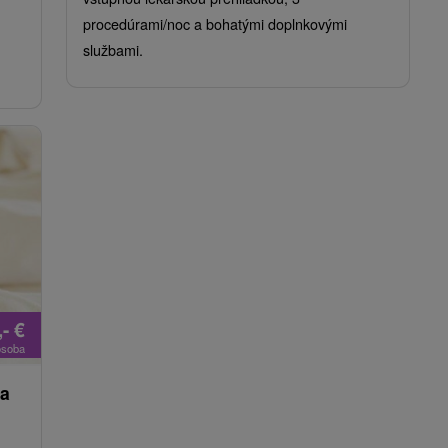
procedúrami/noc a bohatými doplnkovými
službami.
,-
€
osoba
 a