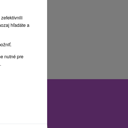
efektívnili
ozaj hľadáte a
ožniť.
e nutné pre
.