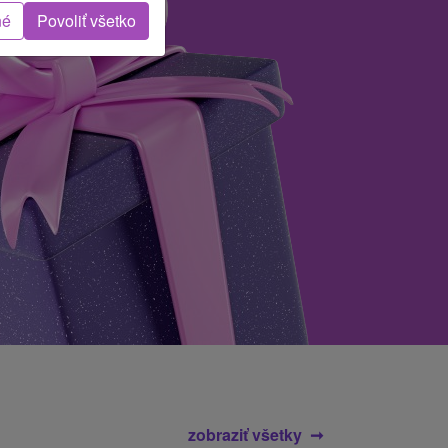
né
Povoliť všetko
zobraziť všetky