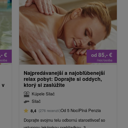
,-
€
85,-
€
od
osoba
/noc/osoba
Najpredávanejší a najobľúbenejší
relax pobyt: Doprajte si oddych,
 v
ktorý si zaslúžite
Kúpele Sliač
Sliač
Od 5 Nocí
Plná Penzia
8,4
(276 recenzií)
Doprajte svojmu telu odbornú starostlivosť so
vstupnou lekárskou prehliadkou, 3