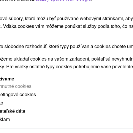
ové súbory, ktoré môžu byť používané webovými stránkami, aby z
k. Vďaka cookies vám môžeme ponúkať služby podľa toho, čo na
 slobodne rozhodnúť, ktoré typy používania cookies chcete um
žeme ukladať cookies na vašom zariadení, pokiaľ sú nevyhnutn
nky. Pre všetky ostatné typy cookies potrebujeme vaše povolenie
dá
žívame
hnutné cookies
ketingové cookies
ko
teľské dáta
 poukaz
eklám