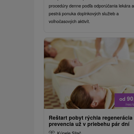
procedúry denne podľa odporúčania lekára a
pestrá ponuka doplnkových služieb a
voľnočasových aktivít.
90
od
/noc/
Reštart pobyt rýchla regenerácia
prevencia už v priebehu pár dní
Kúpele Sliač