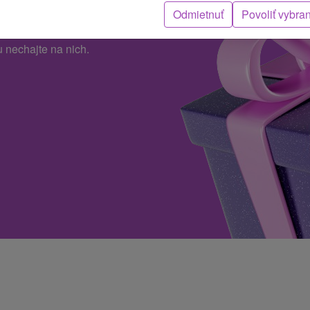
 ale neviete sa rozhodnúť?
Odmietnuť
Povoliť vybra
kych, potešte ich darčekovou
 nechajte na nich.