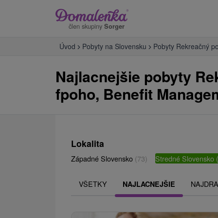
člen skupiny
Sorger
Úvod
Pobyty na Slovensku
Pobyty Rekreačný po
Najlacnejšie pobyty Re
fpoho, Benefit Managem
Lokalita
Západné Slovensko
(73)
Stredné Slovensko
VŠETKY
NAJDRA
NAJLACNEJŠIE