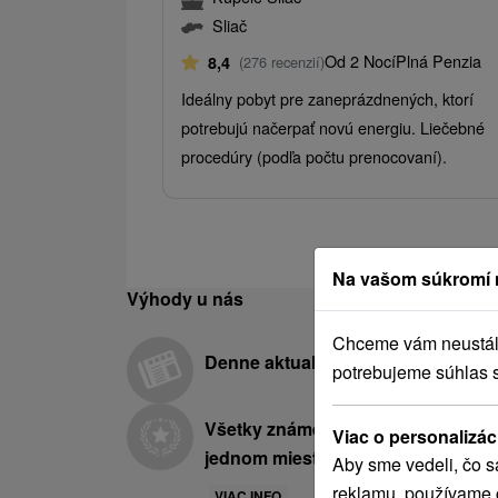
Sliač
Od 2 Nocí
Plná Penzia
8,4
(276 recenzií)
Ideálny pobyt pre zaneprázdnených, ktorí
potrebujú načerpať novú energiu. Liečebné
procedúry (podľa počtu prenocovaní).
Na vašom súkromí 
Výhody u nás
Chceme vám neustále 
Denne aktualizovaná ponuka
potrebujeme súhlas 
Všetky známe hotely a kúpele na
Viac o personalizác
jednom mieste
Aby sme vedeli, čo s
reklamu, používame 
VIAC INFO