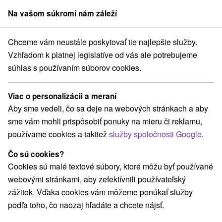
Na vašom súkromí nám záleží
člen skupiny
Sorger
Chceme vám neustále poskytovať tie najlepšie služby.
bytovne
Západné Slovensko
Bratislavský kraj
Bratislava - Rača
Vzhľadom k platnej legislatíve od vás ale potrebujeme
súhlas s používaním súborov cookies.
Ubytovne v Bratislave v Rači
Viac o personalizácii a meraní
Kategórie
Aby sme vedeli, čo sa deje na webových stránkach a aby
sme vám mohli prispôsobiť ponuky na mieru či reklamu,
Všetky kategórie
Hotely
Apartmány
(1)
(1)
používame cookies a taktiež
služby spoločnosti Google
.
Ubytovne
(4)
Čo sú cookies?
Cookies sú malé textové súbory, ktoré môžu byť používané
Vyberte lokalitu alebo termín
webovými stránkami, aby zefektívnili používateľský
zážitok. Vďaka cookies vám môžeme ponúkať služby
NAJLACNEJŠIE
NAJDRAHŠIE
PODĽA 
VŠETKY
podľa toho, čo naozaj hľadáte a chcete nájsť.