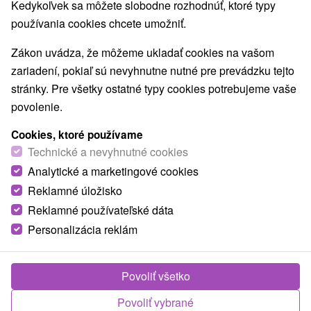
Kedykoľvek sa môžete slobodne rozhodnúť, ktoré typy
používania cookies chcete umožniť.
Zákon uvádza, že môžeme ukladať cookies na vašom
zariadení, pokiaľ sú nevyhnutne nutné pre prevádzku tejto
stránky. Pre všetky ostatné typy cookies potrebujeme vaše
povolenie.
Cookies, ktoré používame
Technické a nevyhnutné cookies
Analytické a marketingové cookies
Reklamné úložisko
Reklamné používateľské dáta
Personalizácia reklám
Uninova Hostel Bratislava Rača
Bratislava - Rača
Povoliť všetko
Súkromný internát v bratislavskej mestskej časti Rača je
Povoliť vybrané