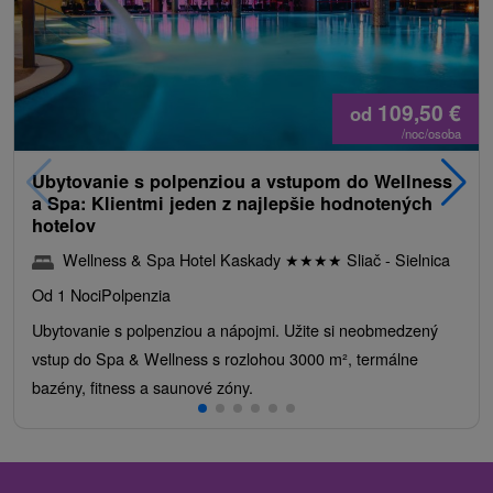
109,50
€
od
/noc/osoba
Ubytovanie s polpenziou a vstupom do Wellness
a Spa: Klientmi jeden z najlepšie hodnotených
hotelov
Wellness & Spa Hotel Kaskady
★
★
★
★
Sliač - Sielnica
Od 1 Noci
Polpenzia
Ubytovanie s polpenziou a nápojmi. Užite si neobmedzený
vstup do Spa & Wellness s rozlohou 3000 m², termálne
bazény, fitness a saunové zóny.