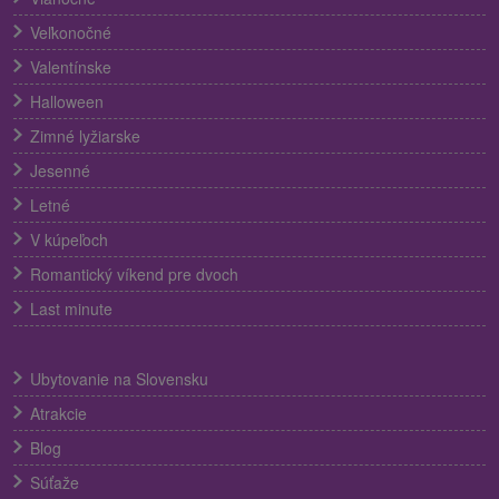
Veľkonočné
Valentínske
Halloween
Zimné lyžiarske
Jesenné
Letné
V kúpeľoch
Romantický víkend pre dvoch
Last minute
Ubytovanie na Slovensku
Atrakcie
Blog
Súťaže