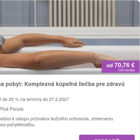
70,76
€
od
/noc/osoba
a pobyt: Komplexná kúpeľná liečba pre zdravú
ž do 25 % na termíny do 27.2.2027
Plná Penzia
edúci k ústupu príznakov kožného ochorenia, zmierneniu
enou pohyblivosťou.