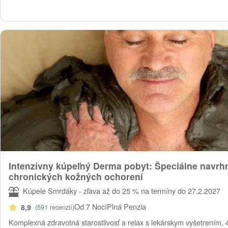
Intenzívny kúpeľný Derma pobyt: Špeciálne navrhn
chronických kožných ochorení
Kúpele Smrdáky - zľava až do 25 % na termíny do 27.2.2027
Od 7 Nocí
Plná Penzia
8,9
(591 recenzií)
Komplexná zdravotná starostlivosť a relax s lekárskym vyšetrením,