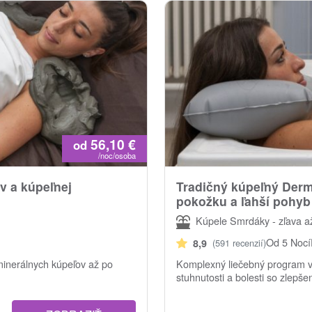
56,10
€
od
/noc/osoba
v a kúpeľnej
Tradičný kúpeľný Derm
pokožku a ľahší pohyb
Kúpele Smrdáky - zľava a
Od 5 Nocí
8,9
(591 recenzií)
minerálnych kúpeľov až po
Komplexný liečebný program v
stuhnutosti a bolesti so zlepš