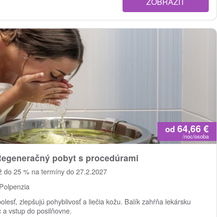
ZOBRAZIŤ
64,66
€
od
/noc/osoba
Regeneračný pobyt s procedúrami
ž do 25 % na termíny do 27.2.2027
Polpenzia
lesť, zlepšujú pohyblivosť a liečia kožu. Balík zahŕňa lekársku
 a vstup do posilňovne.