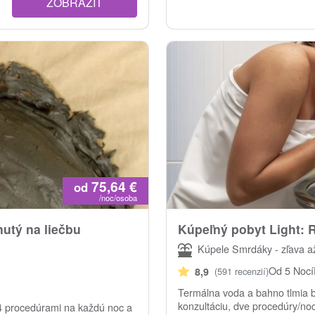
ZOBRAZIŤ
75,64
€
od
/noc/osoba
utý na liečbu
Kúpeľný pobyt Light: 
Kúpele Smrdáky - zľava a
Od 5 Nocí
8,9
(591 recenzií)
Termálna voda a bahno tlmia bo
konzultáciu, dve procedúry/noc
 4 procedúrami na každú noc a