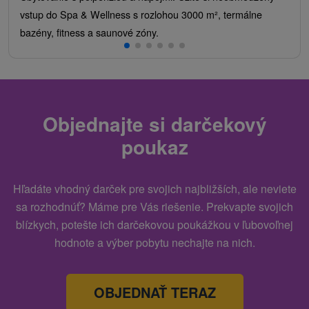
vstup do Spa & Wellness s rozlohou 3000 m², termálne
bazény, fitness a saunové zóny.
Objednajte si darčekový
poukaz
Hľadáte vhodný darček pre svojich najbližších, ale neviete
sa rozhodnúť? Máme pre Vás riešenie. Prekvapte svojich
blízkych, potešte ich darčekovou poukážkou v ľubovoľnej
hodnote a výber pobytu nechajte na nich.
OBJEDNAŤ TERAZ