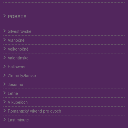
POBYTY
Silvestrovské
Vianočné
Veľkonočné
Valentínske
Halloween
Zimné lyžiarske
Jesenné
Letné
V kúpeľoch
Romantický víkend pre dvoch
Last minute