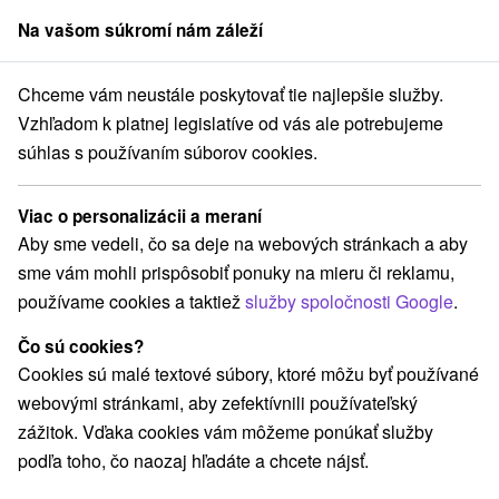
Na vašom súkromí nám záleží
člen skupiny
Sorger
Chceme vám neustále poskytovať tie najlepšie služby.
Atrakcie na Slovensku
Technické pamiatky
Veporské vrchy
Vzhľadom k platnej legislatíve od vás ale potrebujeme
súhlas s používaním súborov cookies.
Technické pamiatky vo Veporských
vrchoch
Viac o personalizácii a meraní
Aby sme vedeli, čo sa deje na webových stránkach a aby
Kategórie
sme vám mohli prispôsobiť ponuky na mieru či reklamu,
používame cookies a taktiež
služby spoločnosti Google
.
Všetky kategórie
Jaskyne
(2)
Adrenalinové atrakcie
Turistické atrakcie
(1)
(3)
Čo sú cookies?
Múzeá a galérie
Štíty
Atrakcie pre deti
(1)
(5)
(4)
Cookies sú malé textové súbory, ktoré môžu byť používané
Technické pamiatky
(3)
webovými stránkami, aby zefektívnili používateľský
Vyhliadkové veže a chodníky
Šport
(1)
(1)
zážitok. Vďaka cookies vám môžeme ponúkať služby
Skanzeny
Horské chaty
Lyžiarske strediská
(1)
(3)
(4)
podľa toho, čo naozaj hľadáte a chcete nájsť.
Pramene
Golfové ihriská
(1)
(1)