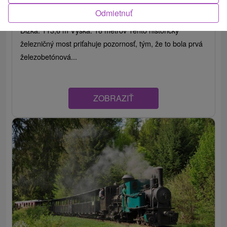
Banskobystrický kraj -
Telgárt
Odmietnuť
Dĺžka: 113,6 m Výška: 18 metrov Tento historický
železničný most priťahuje pozornosť, tým, že to bola prvá
železobetónová...
ZOBRAZIŤ