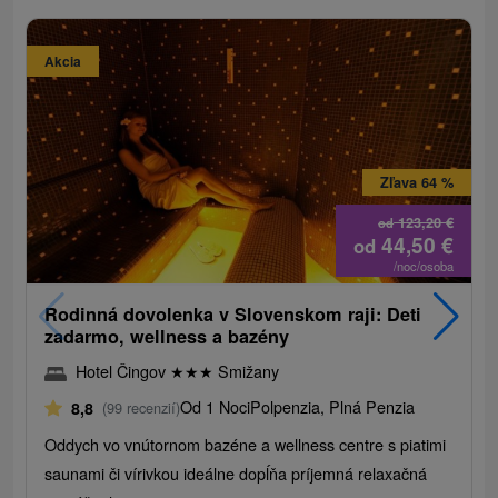
Akcia
Zľava 64 %
123,20
€
od
44,50
€
od
/noc/osoba
Rodinná dovolenka v Slovenskom raji: Deti
zadarmo, wellness a bazény
Hotel Čingov
★
★
★
Smižany
Od 1 Noci
Polpenzia, Plná Penzia
8,8
(99 recenzií)
Oddych vo vnútornom bazéne a wellness centre s piatimi
saunami či vírivkou ideálne dopĺňa príjemná relaxačná