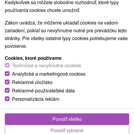
Kedykoľvek sa môžete slobodne rozhodnúť, ktoré typy
Amfiteátre a kiná v prírode
(1)
používania cookies chcete umožniť.
Túry a turistické chodníky
(4)
Zákon uvádza, že môžeme ukladať cookies na vašom
Obce a mesta
zariadení, pokiaľ sú nevyhnutne nutné pre prevádzku tejto
stránky. Pre všetky ostatné typy cookies potrebujeme vaše
Predajná
(1)
Telgárt
(1)
povolenie.
Cookies, ktoré používame
Technické a nevyhnutné cookies
Analytické a marketingové cookies
Reklamné úložisko
Reklamné používateľské dáta
Personalizácia reklám
Povoliť všetko
Chmarošský Viadukt
Povoliť vybrané