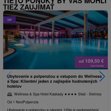
TIETO PONUKY BY VÁS MOHLI
TIEŽ ZAUJÍMAŤ
TIP
109,50
€
od
/noc/osoba
Ubytovanie s polpenziou a vstupom do Wellness
a Spa: Klientmi jeden z najlepšie hodnotených
hotelov
Wellness & Spa Hotel Kaskady
★
★
★
★
Sliač - Sielnica
Od 1 Noci
Polpenzia
Ubytovanie s polpenziou a nápojmi. Užite si neobmedzený